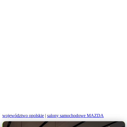
województwo opolskie
|
salony samochodowe MAZDA