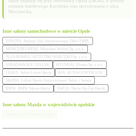
Salon znajduje się przy obwodnicy Opola (DK46), w pobliżu
centrum handlowego Karolinka oraz skrzyżowania z ulicą
Wrocławską.
Inne salony samochodowe w mieście Opole
TOYOTA: Andrzej Szic Autoryzowany Diler TMPL
MERCEDES BENZ: Mirosław Wróbel Sp. z o.o.
ALFA ROMEO: AUTO TIM JANECZKO Sp. z o.o.
VOLKSWAGEN: LELLEK
HYUNDAI: Eltrans Sp. z o.o.
LEXUS: Salon Lexus Opole
KIA: AUTO-CENTER SZIC
SKODA: Lellek Opole Autoryzowany Salon i Serwis
BMW: BMW Sikora Opole
DACIA: Dacia Vip Car Opole
Inne salony Mazda w województwie opolskie
Mazda Opole - Wróbel Opole