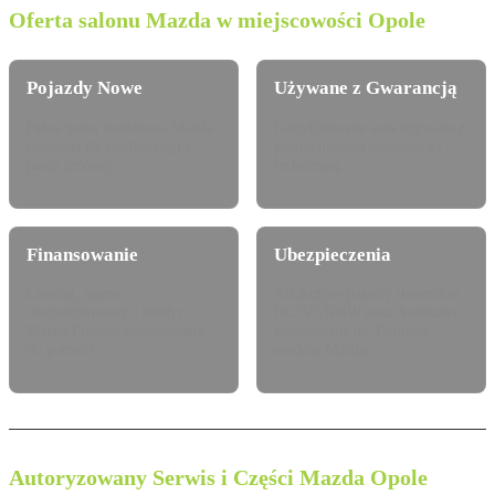
Oferta salonu Mazda w miejscowości Opole
Pojazdy Nowe
Używane z Gwarancją
Pełna gama modelowa Mazda
Certyfikowane auta używane z
dostępna do konfiguracji i
pewną historią serwisową i
jazdy próbnej.
techniczną.
Finansowanie
Ubezpieczenia
Leasing, najem
Atrakcyjne pakiety dealerskie
długoterminowy i kredyt
OC/AC/NNW oraz Assistance
Mazda Finance dostosowany
dopasowane do Twojego
do potrzeb.
modelu Mazda.
Autoryzowany Serwis i Części Mazda Opole