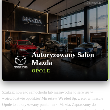
Dane ogólne
Autoryzowany Salon
Mazda
OPOLE
Szukasz nowego samochodu lub niezawodnego serwisu w
województwie opolskie?
Mirosław Wróbel Sp. z o.o.
w mieście
Opole
to autoryzowany punkt marki Mazda. Zapraszamy do