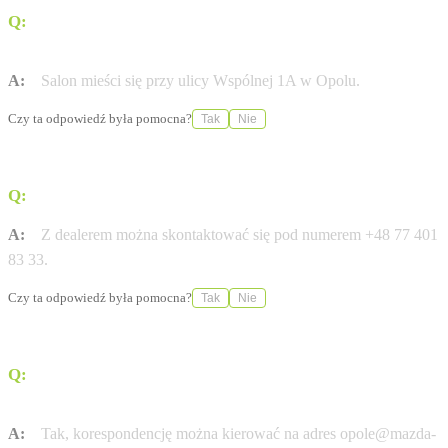
Q:
Gdzie znajduje się salon Mazda Mirosław Wróbel w
Opolu?
A:
Salon mieści się przy ulicy Wspólnej 1A w Opolu.
Czy ta odpowiedź była pomocna?
Tak
Nie
Q:
Jaki jest numer telefonu do dealera w Opolu?
A:
Z dealerem można skontaktować się pod numerem +48 77 401
83 33.
Czy ta odpowiedź była pomocna?
Tak
Nie
Q:
Czy istnieje możliwość kontaktu mailowego z
salonem?
A:
Tak, korespondencję można kierować na adres opole@mazda-