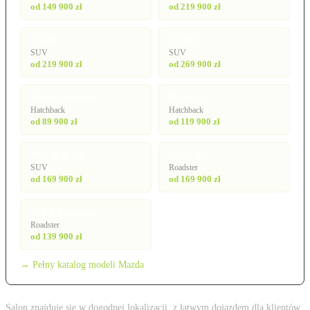
od 149 900 zł
od 219 900 zł
CX-6e
CX-80
SUV
SUV
od 219 900 zł
od 269 900 zł
Mazda2 Hybrid
Mazda3
Hatchback
Hatchback
od 89 900 zł
od 119 900 zł
MX-30 R-EV
MX-5 RF
SUV
Roadster
od 169 900 zł
od 169 900 zł
MX-5 Roadster
Roadster
od 139 900 zł
→ Pełny katalog modeli Mazda
Salon znajduje się w dogodnej lokalizacji, z łatwym dojazdem dla klientów