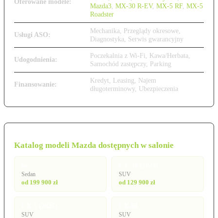
Oferowane modele:
Mazda3
,
MX-30 R-EV
,
MX-5 RF
,
MX-5
Roadster
Mechanika, Przeglądy okresowe,
Usługi ASO:
Diagnostyka, Serwis gwarancyjny
Poczekalnia z Wi-Fi, Kawa/Herbata,
Udogodnienia:
Samochód zastępczy, Parking
Kredyt, Leasing, Najem
Finansowanie:
długoterminowy, Ubezpieczenia
Katalog modeli Mazda dostępnych w salonie
6e
CX-30 (2025)
Sedan
SUV
od 199 900 zł
od 129 900 zł
CX-5 (2025)
CX-60
SUV
SUV