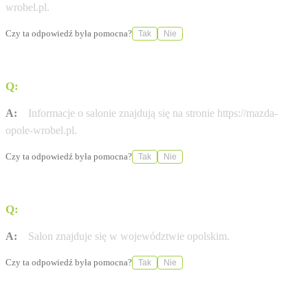
wrobel.pl.
Czy ta odpowiedź była pomocna?
Tak
Nie
Q:
Czy salon posiada własną stronę internetową?
A:
Informacje o salonie znajdują się na stronie https://mazda-
opole-wrobel.pl.
Czy ta odpowiedź była pomocna?
Tak
Nie
Q:
W jakim województwie zlokalizowany jest ten punkt?
A:
Salon znajduje się w województwie opolskim.
Czy ta odpowiedź była pomocna?
Tak
Nie