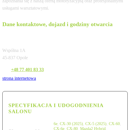
zapoznania się z naszą ofertą motoryzacyjną oraz profesjonalnymi
usługami warsztatowymi.
Dane kontaktowe, dojazd i godziny otwarcia
Mirosław Wróbel Sp. z o.o.
Wspólna 1A
45-837 Opole
Tel:
+48 77 401 83 33
strona internetowa
SPECYFIKACJA I UDOGODNIENIA
SALONU
6e
,
CX-30 (2025)
,
CX-5 (2025)
,
CX-60
,
CX-6e
,
CX-80
,
Mazda2 Hybrid
,