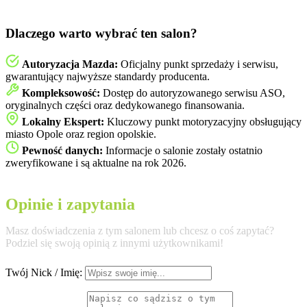
Dlaczego warto wybrać ten salon?
Autoryzacja Mazda:
Oficjalny punkt sprzedaży i serwisu,
gwarantujący najwyższe standardy producenta.
Kompleksowość:
Dostęp do autoryzowanego serwisu ASO,
oryginalnych części oraz dedykowanego finansowania.
Lokalny Ekspert:
Kluczowy punkt motoryzacyjny obsługujący
miasto Opole oraz region opolskie.
Pewność danych:
Informacje o salonie zostały ostatnio
zweryfikowane i są aktualne na rok 2026.
Opinie i zapytania
Masz doświadczenia z tym salonem lub chcesz o coś zapytać?
Podziel się swoją opinią z innymi użytkownikami!
Twój Nick / Imię: