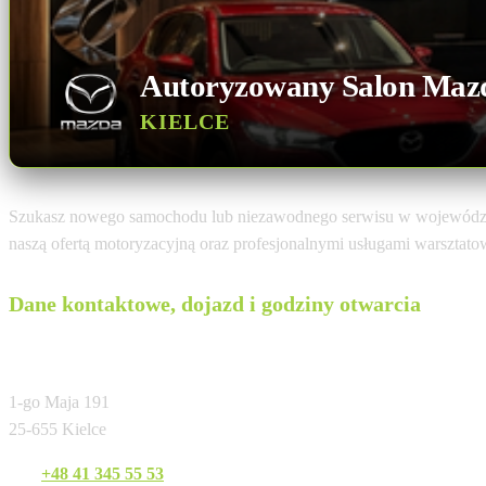
Autoryzowany Salon Maz
KIELCE
Szukasz nowego samochodu lub niezawodnego serwisu w województ
naszą ofertą motoryzacyjną oraz profesjonalnymi usługami warsztat
Dane kontaktowe, dojazd i godziny otwarcia
Matsuoka Motor Kielce
1-go Maja 191
25-655 Kielce
Tel:
+48 41 345 55 53