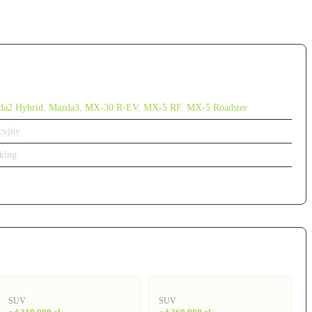
da2 Hybrid
,
Mazda3
,
MX-30 R-EV
,
MX-5 RF
,
MX-5 Roadster
cyjny
king
CX-6e
CX-80
SUV
SUV