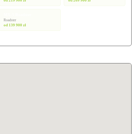
od 219 900 zł
od 269 900 zł
MX-5 Roadster
Roadster
od 139 900 zł