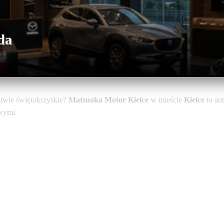
da
wie świętokrzyskie?
Matsuoka Motor Kielce
w mieście
Kielce
to au
owymi.