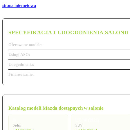
strona internetowa
SPECYFIKACJA I UDOGODNIENIA SALONU
Oferowane modele:
Usługi ASO:
Udogodnienia:
Finansowanie:
Katalog modeli Mazda dostępnych w salonie
6e
CX-30 (2025)
Sedan
SUV