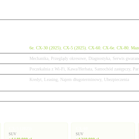
6e
,
CX-30 (2025)
,
CX-5 (2025)
,
CX-60
,
CX-6e
,
CX-80
,
Maz
Mechanika, Przeglądy okresowe, Diagnostyka, Serwis gwaran
Poczekalnia z Wi-Fi, Kawa/Herbata, Samochód zastępczy, Par
Kredyt, Leasing, Najem długoterminowy, Ubezpieczenia
CX-5 (2025)
CX-60
SUV
SUV