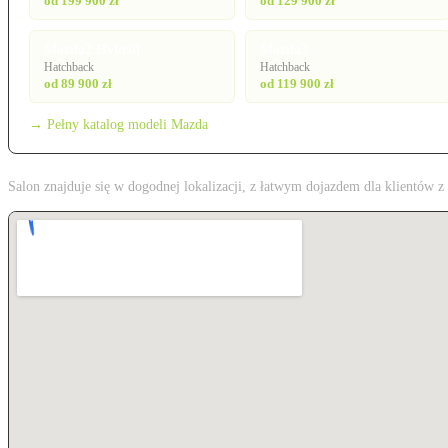
od 199 900 zł
od 129 900 zł
Mazda2 Hybrid
Mazda3
Hatchback
Hatchback
od 89 900 zł
od 119 900 zł
→ Pełny katalog modeli Mazda
Salon znajduje się w dogodnej lokalizacji, z łatwym dojazdem dla klientów 