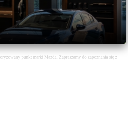
toryzowany punkt marki Mazda. Zapraszamy do zapoznania się z