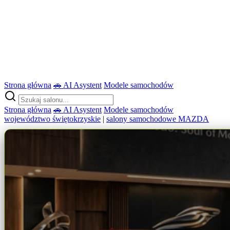
Strona główna
🚗 AI Asystent
Modele samochodów
Strona główna
🚗 AI Asystent
Modele samochodów
województwo świętokrzyskie
|
salony samochodowe MAZDA