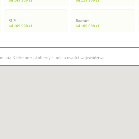
od 149 900 zł
od 219 900 zł
MX-30 R-EV
MX-5 RF
SUV
Roadster
od 169 900 zł
od 169 900 zł
z miasta Kielce oraz okolicznych miejscowości województwa.