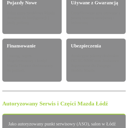
Pojazdy Nowe
Używane z Gwarancją
Pełna gama modelowa Mazda
Certyfikowane auta używane z
dostępna do konfiguracji i
pewną historią serwisową i
jazdy próbnej.
techniczną.
Finansowanie
Ubezpieczenia
Leasing, najem
Atrakcyjne pakiety dealerskie
długoterminowy i kredyt
OC/AC/NNW oraz Assistance
Mazda Finance dostosowany
dopasowane do Twojego
do potrzeb.
modelu Mazda.
Autoryzowany Serwis i Części Mazda Łódź
Jako autoryzowany punkt serwisowy (ASO), salon w Łódź