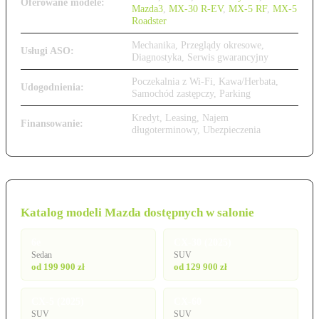
Oferowane modele:
Mazda3
,
MX-30 R-EV
,
MX-5 RF
,
MX-5
Roadster
Mechanika, Przeglądy okresowe,
Usługi ASO:
Diagnostyka, Serwis gwarancyjny
Poczekalnia z Wi-Fi, Kawa/Herbata,
Udogodnienia:
Samochód zastępczy, Parking
Kredyt, Leasing, Najem
Finansowanie:
długoterminowy, Ubezpieczenia
Katalog modeli Mazda dostępnych w salonie
6e
CX-30 (2025)
Sedan
SUV
od 199 900 zł
od 129 900 zł
CX-5 (2025)
CX-60
SUV
SUV