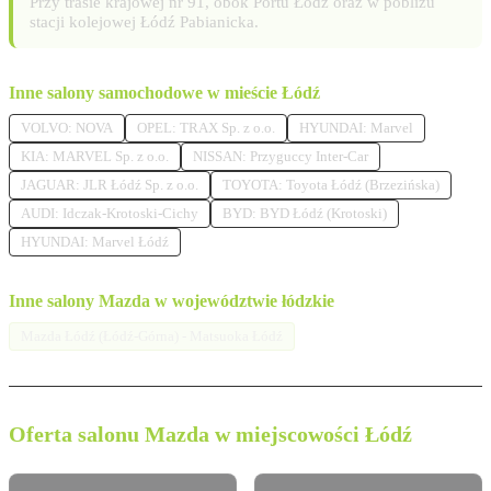
Przy trasie krajowej nr 91, obok Portu Łódź oraz w pobliżu
stacji kolejowej Łódź Pabianicka.
Inne salony samochodowe w mieście Łódź
VOLVO: NOVA
OPEL: TRAX Sp. z o.o.
HYUNDAI: Marvel
KIA: MARVEL Sp. z o.o.
NISSAN: Przyguccy Inter-Car
JAGUAR: JLR Łódź Sp. z o.o.
TOYOTA: Toyota Łódź (Brzezińska)
AUDI: Idczak-Krotoski-Cichy
BYD: BYD Łódź (Krotoski)
HYUNDAI: Marvel Łódź
Inne salony Mazda w województwie łódzkie
Mazda Łódź (Łódź-Górna) - Matsuoka Łódź
Oferta salonu Mazda w miejscowości Łódź