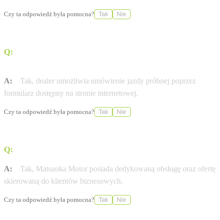
Czy ta odpowiedź była pomocna?
Tak
Nie
Q:
Czy istnieje możliwość umówienia jazdy próbnej
przez internet?
A:
Tak, dealer umożliwia umówienie jazdy próbnej poprzez
formularz dostępny na stronie internetowej.
Czy ta odpowiedź była pomocna?
Tak
Nie
Q:
Czy salon oferuje obsługę dla klientów biznesowych?
A:
Tak, Matsuoka Motor posiada dedykowaną obsługę oraz ofertę
skierowaną do klientów biznesowych.
Czy ta odpowiedź była pomocna?
Tak
Nie