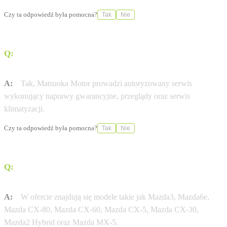
Czy ta odpowiedź była pomocna?
Tak
Nie
Q:
Czy w salonie można serwisować samochód marki
Mazda?
A:
Tak, Matsuoka Motor prowadzi autoryzowany serwis
wykonujący naprawy gwarancyjne, przeglądy oraz serwis
klimatyzacji.
Czy ta odpowiedź była pomocna?
Tak
Nie
Q:
Jakie modele Mazdy są dostępne w ofercie tego
dealera?
A:
W ofercie znajdują się modele takie jak Mazda3, Mazda6e,
Mazda CX-80, Mazda CX-60, Mazda CX-5, Mazda CX-30,
Mazda2 Hybrid oraz Mazda MX-5.