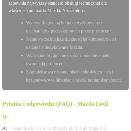
zapewnia najwyższy standard obsługi technicznej dla
właścicieli aut marki Mazda. Nasze atuty:
Wykwalifikowana kadra certyfikowanych
mechaników przeszkolonych przez producenta.
Najnowocześniejsza diagnostyka komputerowa i
narzędzia dedykowane Mazda.
Wyłącznie oryginalne części zamienne z pełną
gwarancją producenta.
Kompleksowa obsługa blacharsko-lakiernicza i
bezgotówkowa likwidacja szkód komunikacyjnych.
Pytania i odpowiedzi (FAQ) - Mazda Łódź
Q:
Gdzie dokładnie znajduje się salon Matsuoka Motor?
A:
Salon mieści się w Łodzi przy ulicy 3-go Maja 1/3.