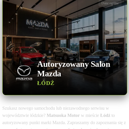
Dane ogólne
Autoryzowany Salon
Mazda
ŁÓDŹ
Szukasz nowego samochodu lub niezawodnego serwisu w
województwie łódzkie?
Matsuoka Motor
w mieście
Łódź
to
autoryzowany punkt marki Mazda. Zapraszamy do zapoznania się z