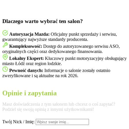
Dlaczego warto wybrać ten salon?
Autoryzacja Mazda:
Oficjalny punkt sprzedaży i serwisu,
gwarantujący najwyższe standardy producenta.
Kompleksowość:
Dostęp do autoryzowanego serwisu ASO,
oryginalnych części oraz dedykowanego finansowania.
Lokalny Ekspert:
Kluczowy punkt motoryzacyjny obsługujący
miasto Łódź oraz region lodzkie.
Pewność danych:
Informacje o salonie zostały ostatnio
zweryfikowane i są aktualne na rok 2026.
Opinie i zapytania
Masz doświadczenia z tym salonem lub chcesz o coś zapytać?
Podziel się swoją opinią z innymi użytkownikami!
Twój Nick / Imię: