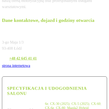
naszą ofertą motoryzacyjną oraz profesjonalnymi usługami
warsztatowymi.
Dane kontaktowe, dojazd i godziny otwarcia
Matsuoka Motor
3-go Maja 1/3
93-408 Łódź
Tel:
+48 42 645 41 41
strona internetowa
SPECYFIKACJA I UDOGODNIENIA
SALONU
6e
,
CX-30 (2025)
,
CX-5 (2025)
,
CX-60
,
CX-6e
,
CX-80
,
Mazda2 Hybrid
,