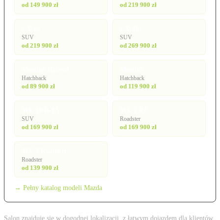
od 149 900 zł
od 219 900 zł
CX-6e
CX-80
SUV
SUV
od 219 900 zł
od 269 900 zł
Mazda2 Hybrid
Mazda3
Hatchback
Hatchback
od 89 900 zł
od 119 900 zł
MX-30 R-EV
MX-5 RF
SUV
Roadster
od 169 900 zł
od 169 900 zł
MX-5 Roadster
Roadster
od 139 900 zł
→ Pełny katalog modeli Mazda
Salon znajduje się w dogodnej lokalizacji, z łatwym dojazdem dla klientów