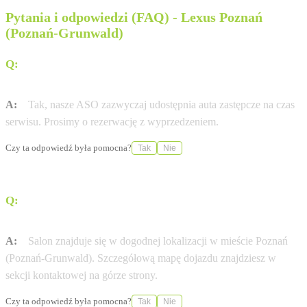
Pytania i odpowiedzi (FAQ) - Lexus Poznań
(Poznań-Grunwald)
Q:
Czy Autoryzowana Stacja Obsługi (ASO) Salon Lexus
Poznań-Ławica oferuje samochody zastępcze?
A:
Tak, nasze ASO zazwyczaj udostępnia auta zastępcze na czas
serwisu. Prosimy o rezerwację z wyprzedzeniem.
Czy ta odpowiedź była pomocna?
Tak
Nie
Q:
Jak dojechać do salonu Salon Lexus Poznań-Ławica
przy ul. ul. Bukowska 279?
A:
Salon znajduje się w dogodnej lokalizacji w mieście Poznań
(Poznań-Grunwald). Szczegółową mapę dojazdu znajdziesz w
sekcji kontaktowej na górze strony.
Czy ta odpowiedź była pomocna?
Tak
Nie