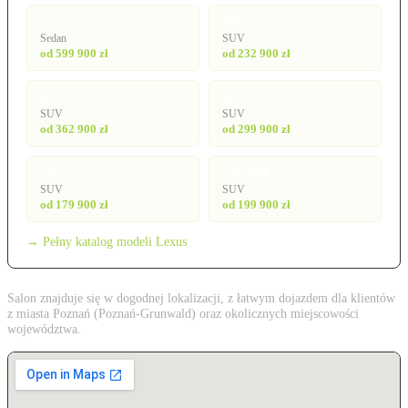
LS
NX
Sedan
SUV
od 599 900 zł
od 232 900 zł
RX
RZ
SUV
SUV
od 362 900 zł
od 299 900 zł
UX
UX 300h
SUV
SUV
od 179 900 zł
od 199 900 zł
→ Pełny katalog modeli Lexus
Salon znajduje się w dogodnej lokalizacji, z łatwym dojazdem dla klientów
z miasta Poznań (Poznań-Grunwald) oraz okolicznych miejscowości
województwa.