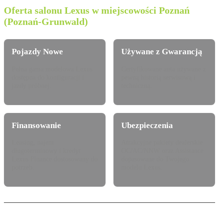
Oferta salonu Lexus w miejscowości Poznań
(Poznań-Grunwald)
Pojazdy Nowe
Używane z Gwarancją
Pełna gama modelowa Lexus
Certyfikowane auta używane z
dostępna do konfiguracji i
pewną historią serwisową i
jazdy próbnej.
techniczną.
Finansowanie
Ubezpieczenia
Leasing, najem
Atrakcyjne pakiety dealerskie
długoterminowy i kredyt
OC/AC/NNW oraz Assistance
Lexus Finance dostosowany do
dopasowane do Twojego
potrzeb.
modelu Lexus.