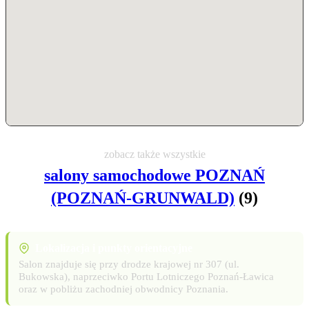
zobacz także wszystkie
salony samochodowe POZNAŃ
(POZNAŃ-GRUNWALD)
(9)
Lokalizacja i punkty orientacyjne
Salon znajduje się przy drodze krajowej nr 307 (ul.
Bukowska), naprzeciwko Portu Lotniczego Poznań-Ławica
oraz w pobliżu zachodniej obwodnicy Poznania.