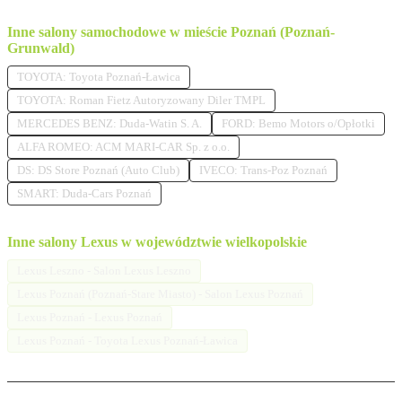
Inne salony samochodowe w mieście Poznań (Poznań-
Grunwald)
TOYOTA: Toyota Poznań-Ławica
TOYOTA: Roman Fietz Autoryzowany Diler TMPL
MERCEDES BENZ: Duda-Watin S. A.
FORD: Bemo Motors o/Opłotki
ALFA ROMEO: ACM MARI-CAR Sp. z o.o.
DS: DS Store Poznań (Auto Club)
IVECO: Trans-Poz Poznań
SMART: Duda-Cars Poznań
Inne salony Lexus w województwie wielkopolskie
Lexus Leszno - Salon Lexus Leszno
Lexus Poznań (Poznań-Stare Miasto) - Salon Lexus Poznań
Lexus Poznań - Lexus Poznań
Lexus Poznań - Toyota Lexus Poznań-Ławica