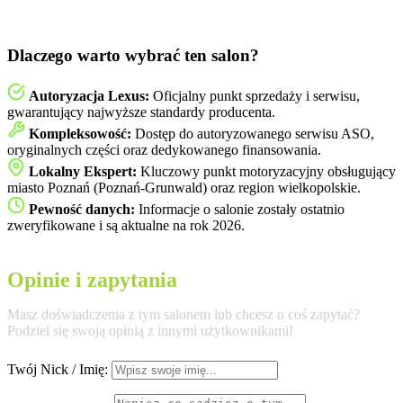
Dlaczego warto wybrać ten salon?
Autoryzacja Lexus:
Oficjalny punkt sprzedaży i serwisu,
gwarantujący najwyższe standardy producenta.
Kompleksowość:
Dostęp do autoryzowanego serwisu ASO,
oryginalnych części oraz dedykowanego finansowania.
Lokalny Ekspert:
Kluczowy punkt motoryzacyjny obsługujący
miasto Poznań (Poznań-Grunwald) oraz region wielkopolskie.
Pewność danych:
Informacje o salonie zostały ostatnio
zweryfikowane i są aktualne na rok 2026.
Opinie i zapytania
Masz doświadczenia z tym salonem lub chcesz o coś zapytać?
Podziel się swoją opinią z innymi użytkownikami!
Twój Nick / Imię: