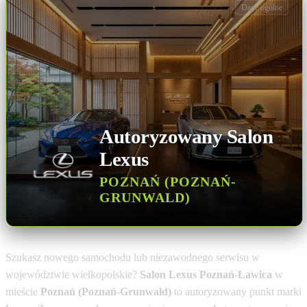
Dane ogólne
Autoryzowany Salon
Lexus
POZNAŃ (POZNAŃ-
GRUNWALD)
Szukasz nowego samochodu lub niezawodnego serwisu w
województwie wielkopolskie?
Salon Lexus Poznań-Ławica
w
mieście
Poznań (Poznań-Grunwald)
to autoryzowany punkt marki