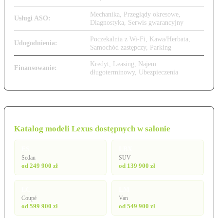
Mechanika, Przeglądy okresowe,
Usługi ASO:
Diagnostyka, Serwis gwarancyjny
Poczekalnia z Wi-Fi, Kawa/Herbata,
Udogodnienia:
Samochód zastępczy, Parking
Kredyt, Leasing, Najem
Finansowanie:
długoterminowy, Ubezpieczenia
Katalog modeli Lexus dostępnych w salonie
ES
LBX
Sedan
SUV
od 249 900 zł
od 139 900 zł
LC
LM
Coupé
Van
od 599 900 zł
od 549 900 zł