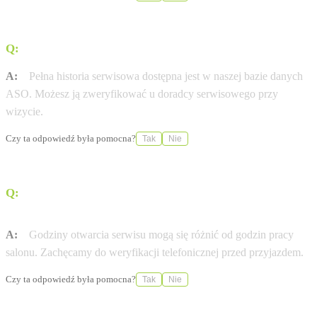
Q:
Gdzie sprawdzę historię serwisową mojej Lexus?
A:
Pełna historia serwisowa dostępna jest w naszej bazie danych
ASO. Możesz ją zweryfikować u doradcy serwisowego przy
wizycie.
Czy ta odpowiedź była pomocna?
Tak
Nie
Q:
W jakich godzinach otwarty jest serwis Lexus w
mieście Poznań (Poznań-Grunwald)?
A:
Godziny otwarcia serwisu mogą się różnić od godzin pracy
salonu. Zachęcamy do weryfikacji telefonicznej przed przyjazdem.
Czy ta odpowiedź była pomocna?
Tak
Nie