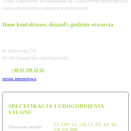
Lexus. Zapraszamy do zapoznania się z naszą ofertą motoryzacyjną
oraz profesjonalnymi usługami warsztatowymi.
Dane kontaktowe, dojazd i godziny otwarcia
Salon Lexus Poznań-Ławica
ul. Bukowska 279
60-396 Poznań (Poznań-Grunwald)
Tel:
+48 61 200 20 02
strona internetowa
SPECYFIKACJA I UDOGODNIENIA
SALONU
ES
,
LBX
,
LC
,
LM
,
LS
,
NX
,
RX
,
RZ
,
Oferowane modele:
UX
,
UX 300h