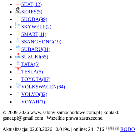
SEAT
(12)
SERES
(5)
SKODA
(99)
SKYWELL
(2)
SMART
(11)
SSANGYONG
(19)
SUBARU
(31)
SUZUKI
(55)
TATA
(5)
TESLA
(5)
TOYOTA
(87)
VOLKSWAGEN
(64)
VOLVO
(32)
VOYAH
(1)
© 2009-2026 www.salony-samochodowe.com.pl | kontakt:
gsnet.pl@gmail.com | Wszelkie prawa zastrzeżone.
Aktualizacja: 02.08.2026 | 0.019s. | online: 24 | 716
RODO