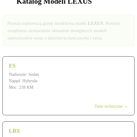
Katalog Modeli LEXUS
Poznaj najnowszą gamę modelową marki
LEXUS
. Poniżej
znajdziesz zestawienie aktualnie dostępnych modeli
samochodów wraz z danymi technicznymi i ceną.
ES
Nadwozie: Sedan
Napęd: Hybryda
Moc: 218 KM
od 249 900 zł
Dane techniczne →
LBX