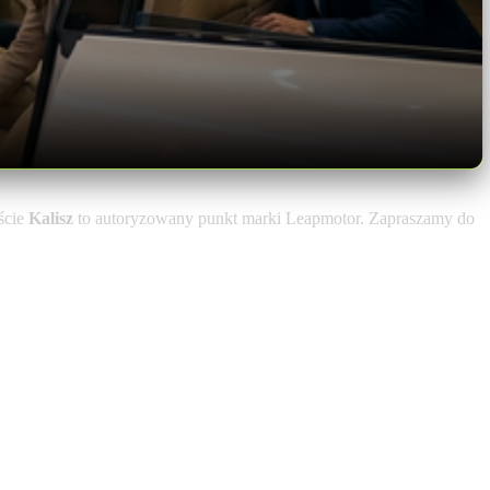
ście
Kalisz
to autoryzowany punkt marki Leapmotor. Zapraszamy do