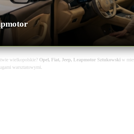
apmotor
twie wielkopolskie?
Opel, Fiat, Jeep, Leapmotor Sztukowski
w mie
sługami warsztatowymi.