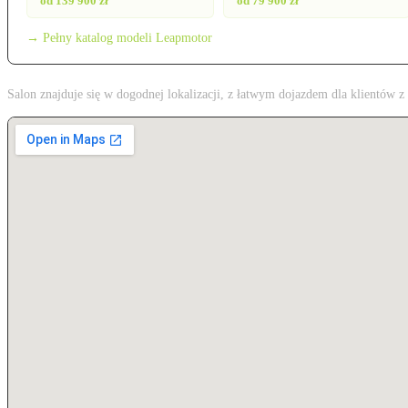
od 139 900 zł
od 79 900 zł
→ Pełny katalog modeli Leapmotor
Salon znajduje się w dogodnej lokalizacji, z łatwym dojazdem dla klientów 