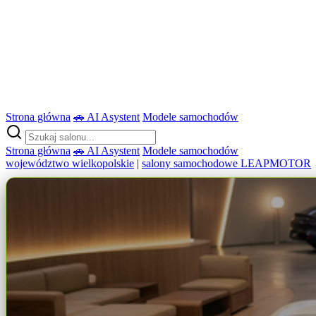
Strona główna
🚗 AI Asystent
Modele samochodów
Strona główna
🚗 AI Asystent
Modele samochodów
województwo wielkopolskie
|
salony samochodowe LEAPMOTOR