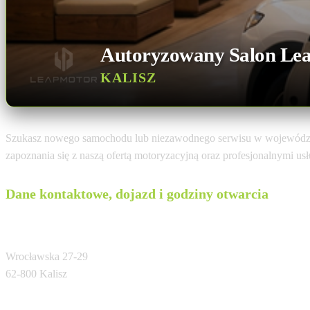
Autoryzowany Salon Le
KALISZ
Szukasz nowego samochodu lub niezawodnego serwisu w wojewódz
zapoznania się z naszą ofertą motoryzacyjną oraz profesjonalnymi u
Dane kontaktowe, dojazd i godziny otwarcia
Opel, Fiat, Jeep, Leapmotor Sztukowski
Wrocławska 27-29
62-800 Kalisz
Tel: