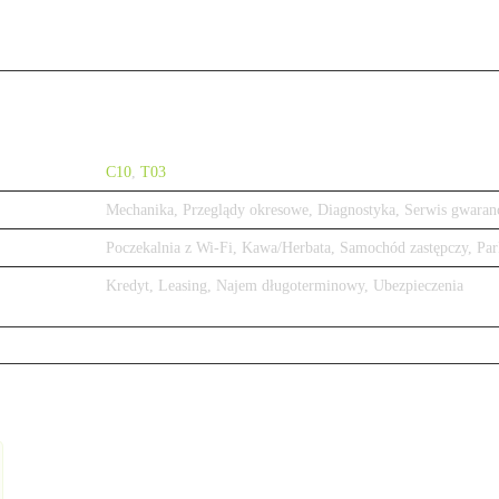
C10
,
T03
Mechanika, Przeglądy okresowe, Diagnostyka, Serwis gwaran
Poczekalnia z Wi-Fi, Kawa/Herbata, Samochód zastępczy, Par
Kredyt, Leasing, Najem długoterminowy, Ubezpieczenia