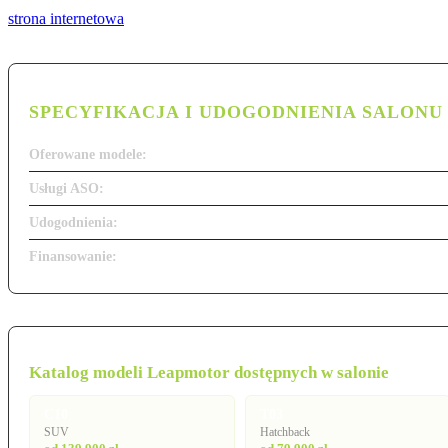
strona internetowa
SPECYFIKACJA I UDOGODNIENIA SALONU
Oferowane modele:
Usługi ASO:
Udogodnienia:
Finansowanie:
Katalog modeli Leapmotor dostępnych w salonie
C10
T03
SUV
Hatchback