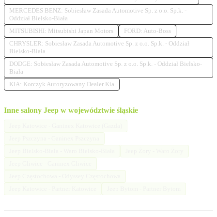
MERCEDES BENZ: Sobiesław Zasada Automotive Sp. z o.o. Sp.k. -
Oddział Bielsko-Biała
MITSUBISHI: Mitsubishi Japan Motors
FORD: Auto-Boss
CHRYSLER: Sobiesław Zasada Automotive Sp. z o.o. Sp.k. - Oddział
Bielsko-Biała
DODGE: Sobiesław Zasada Automotive Sp. z o.o. Sp.k. - Oddział Bielsko-
Biała
KIA: Korczyk Autoryzowany Dealer Kia
Inne salony Jeep w województwie śląskie
Jeep Katowice - Ganinex Katowice (Gazda)
Jeep Pszczyna - Ganinex Pszczyna
Jeep Bielsko-Biała - Waro Bielsko-Biała
Jeep Żory - Waro Żory
Jeep Gliwice - Ganinex Gliwice
Jeep Częstochowa - Odyssey Częstochowa
Jeep Katowice - Partner Katowice
Jeep Bytom - Partner Bytom