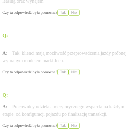
leasing oraz wynajem.
Czy ta odpowiedź była pomocna?
Tak
Nie
Q:
Czy w tym punkcie można umówić się na jazdę
próbną?
A:
Tak, klienci mają możliwość przeprowadzenia jazdy próbnej
wybranym modelem marki Jeep.
Czy ta odpowiedź była pomocna?
Tak
Nie
Q:
Czy salon oferuje wsparcie w procesie zakupu?
A:
Pracownicy udzielają merytorycznego wsparcia na każdym
etapie, od konfiguracji pojazdu po finalizację transakcji.
Czy ta odpowiedź była pomocna?
Tak
Nie