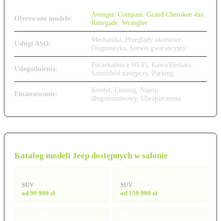
Avenger
,
Compass
,
Grand Cherokee 4xe
,
Oferowane modele:
Renegade
,
Wrangler
Mechanika, Przeglądy okresowe,
Usługi ASO:
Diagnostyka, Serwis gwarancyjny
Poczekalnia z Wi-Fi, Kawa/Herbata,
Udogodnienia:
Samochód zastępczy, Parking
Kredyt, Leasing, Najem
Finansowanie:
długoterminowy, Ubezpieczenia
Katalog modeli Jeep dostępnych w salonie
Avenger
Compass
SUV
SUV
od 99 900 zł
od 159 900 zł
Grand Cherokee 4xe
Renegade