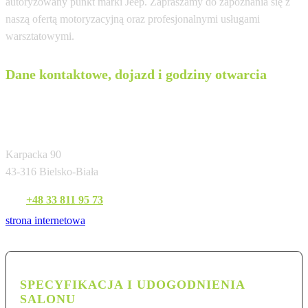
autoryzowany punkt marki Jeep. Zapraszamy do zapoznania się z
naszą ofertą motoryzacyjną oraz profesjonalnymi usługami
warsztatowymi.
Dane kontaktowe, dojazd i godziny otwarcia
Sobiesław Zasada Automotive Sp. z o.o. Sp.k.
- Oddział Bielsko-Biała
Karpacka 90
43-316 Bielsko-Biała
Tel:
+48 33 811 95 73
strona internetowa
SPECYFIKACJA I UDOGODNIENIA
SALONU