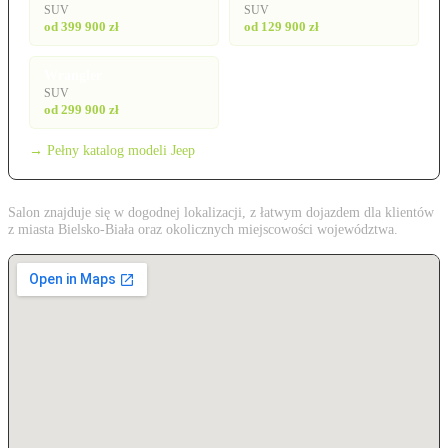
SUV
SUV
od 399 900 zł
od 129 900 zł
Wrangler
SUV
od 299 900 zł
→ Pełny katalog modeli Jeep
Salon znajduje się w dogodnej lokalizacji, z łatwym dojazdem dla klientów
z miasta Bielsko-Biała oraz okolicznych miejscowości województwa.