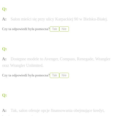
Q:
Gdzie znajduje się salon Jeep w Bielsku-Białej?
A:
Salon mieści się przy ulicy Karpackiej 90 w Bielsku-Białej.
Czy ta odpowiedź była pomocna?
Tak
Nie
Q:
Jakie modele Jeepa można sprawdzić w tym oddziale?
A:
Dostępne modele to Avenger, Compass, Renegade, Wrangler
oraz Wrangler Unlimited.
Czy ta odpowiedź była pomocna?
Tak
Nie
Q:
Czy w placówce można skorzystać z finansowania
zakupu?
A:
Tak, salon oferuje opcje finansowania obejmujące kredyt,