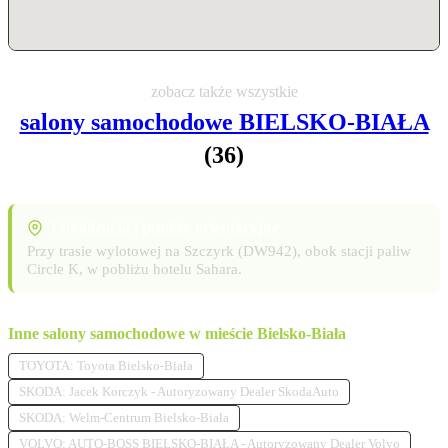
zobacz także wszystkie
salony samochodowe BIELSKO-BIAŁA
(36)
Lokalizacja i punkty orientacyjne
Przy trasie wylotowej na Szczyrk (DW942), obok stacji paliw
Circle K, w pobliżu hotelu Sahara.
Inne salony samochodowe w mieście Bielsko-Biała
TOYOTA: Toyota Bielsko-Biała
SKODA: Jacek Korczyk - Autoryzowany Dealer SkodaAuto
SKODA: Welm-Centrum Bielsko-Biała
VOLVO: AUTO-BOSS BIELSKO-BIAŁA - Autoryzowany Dealer Volvo