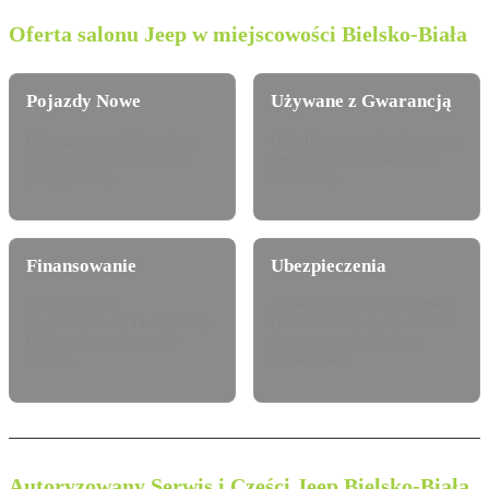
Oferta salonu Jeep w miejscowości Bielsko-Biała
Pojazdy Nowe
Używane z Gwarancją
Pełna gama modelowa Jeep
Certyfikowane auta używane z
dostępna do konfiguracji i
pewną historią serwisową i
jazdy próbnej.
techniczną.
Finansowanie
Ubezpieczenia
Leasing, najem
Atrakcyjne pakiety dealerskie
długoterminowy i kredyt Jeep
OC/AC/NNW oraz Assistance
Finance dostosowany do
dopasowane do Twojego
potrzeb.
modelu Jeep.
Autoryzowany Serwis i Części Jeep Bielsko-Biała