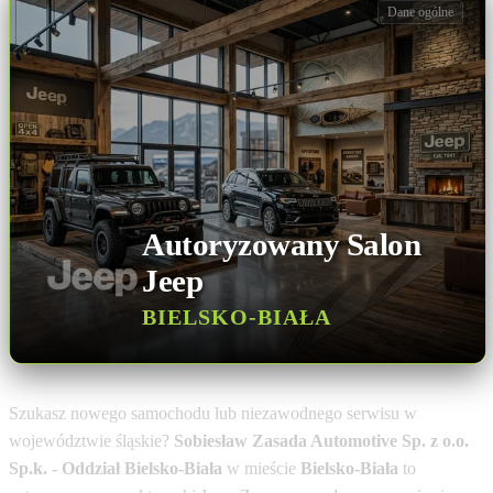
Dane ogólne
Autoryzowany Salon
Jeep
BIELSKO-BIAŁA
Szukasz nowego samochodu lub niezawodnego serwisu w
województwie śląskie?
Sobiesław Zasada Automotive Sp. z o.o.
Sp.k. - Oddział Bielsko-Biała
w mieście
Bielsko-Biała
to