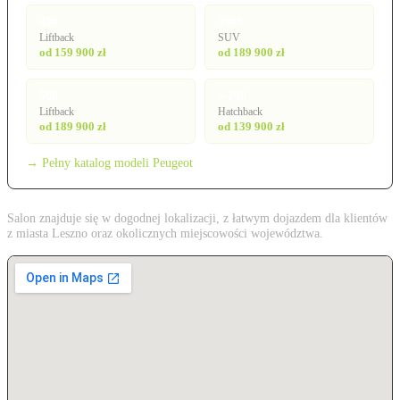
408
5008
Liftback
SUV
od 159 900 zł
od 189 900 zł
508
e-208
Liftback
Hatchback
od 189 900 zł
od 139 900 zł
→ Pełny katalog modeli Peugeot
Salon znajduje się w dogodnej lokalizacji, z łatwym dojazdem dla klientów
z miasta Leszno oraz okolicznych miejscowości województwa.