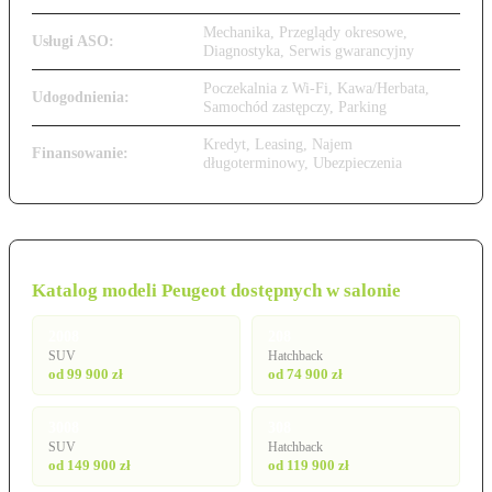
Mechanika, Przeglądy okresowe,
Usługi ASO:
Diagnostyka, Serwis gwarancyjny
Poczekalnia z Wi-Fi, Kawa/Herbata,
Udogodnienia:
Samochód zastępczy, Parking
Kredyt, Leasing, Najem
Finansowanie:
długoterminowy, Ubezpieczenia
Katalog modeli Peugeot dostępnych w salonie
2008
208
SUV
Hatchback
od 99 900 zł
od 74 900 zł
3008
308
SUV
Hatchback
od 149 900 zł
od 119 900 zł