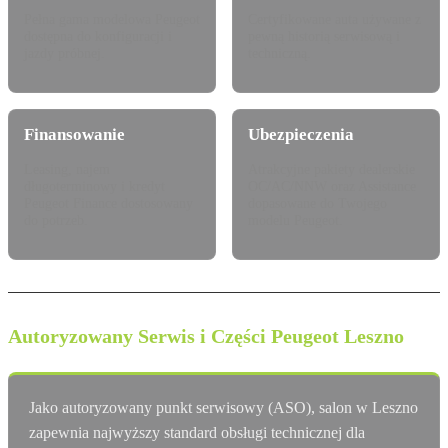
Pełna gama modelowa Peugeot
Certyfikowane auta używane z
dostępna do konfiguracji i
pewną historią serwisową i
jazdy próbnej.
techniczną.
Finansowanie
Ubezpieczenia
Leasing, najem
Atrakcyjne pakiety dealerskie
długoterminowy i kredyt
OC/AC/NNW oraz Assistance
Peugeot Finance dostosowany
dopasowane do Twojego
do potrzeb.
modelu Peugeot.
Autoryzowany Serwis i Części Peugeot Leszno
Jako autoryzowany punkt serwisowy (ASO), salon w Leszno
zapewnia najwyższy standard obsługi technicznej dla