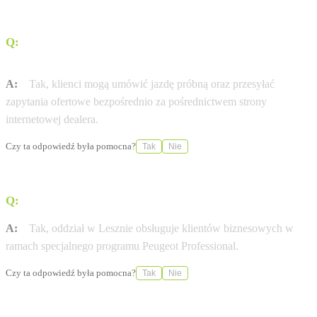
Q:
Czy istnieje możliwość umówienia jazdy próbnej
przez stronę internetową?
A:
Tak, klienci mogą umówić jazdę próbną oraz przesyłać
zapytania ofertowe bezpośrednio za pośrednictwem strony
internetowej dealera.
Czy ta odpowiedź była pomocna?
Tak
Nie
Q:
Czy salon oferuje wsparcie dla klientów biznesowych?
A:
Tak, oddział w Lesznie obsługuje klientów biznesowych w
ramach specjalnego programu Peugeot Professional.
Czy ta odpowiedź była pomocna?
Tak
Nie