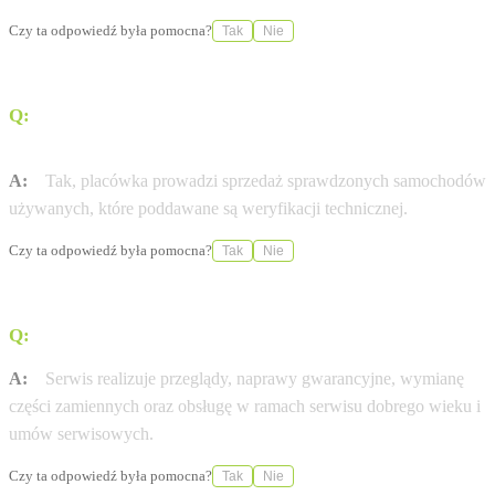
Czy ta odpowiedź była pomocna?
Tak
Nie
Q:
Czy w oddziale w Lesznie można zakupić samochody
używane?
A:
Tak, placówka prowadzi sprzedaż sprawdzonych samochodów
używanych, które poddawane są weryfikacji technicznej.
Czy ta odpowiedź była pomocna?
Tak
Nie
Q:
Jakie usługi serwisowe oferuje ten punkt?
A:
Serwis realizuje przeglądy, naprawy gwarancyjne, wymianę
części zamiennych oraz obsługę w ramach serwisu dobrego wieku i
umów serwisowych.
Czy ta odpowiedź była pomocna?
Tak
Nie