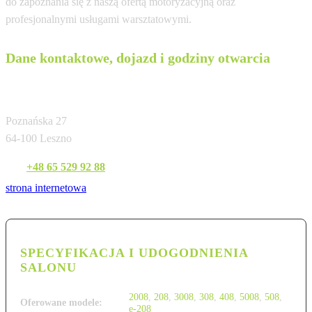
do zapoznania się z naszą ofertą motoryzacyjną oraz
profesjonalnymi usługami warsztatowymi.
Dane kontaktowe, dojazd i godziny otwarcia
B&B GOSTYŃ oddział Leszno
Poznańska 27
64-100 Leszno
Tel:
+48 65 529 92 88
strona internetowa
SPECYFIKACJA I UDOGODNIENIA
SALONU
2008
,
208
,
3008
,
308
,
408
,
5008
,
508
,
Oferowane modele:
e-208