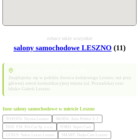
zobacz także wszystkie
salony samochodowe LESZNO
(11)
Lokalizacja i punkty orientacyjne
Znajdujemy się w pobliżu dworca kolejowego Leszno, tuż przy
głównej arterii komunikacyjnej miasta (ul. Poznańska) oraz
blisko Galerii Leszno.
Inne salony samochodowe w mieście Leszno
TOYOTA: Toyota Leszno
SKODA: Auto Perfect S. J.
FIAT: P.M. Pol-Car Sp. z o.o.
FORD: Super Cars
LEXUS: Salon Lexus Leszno
SMART: Duda-Cars Leszno