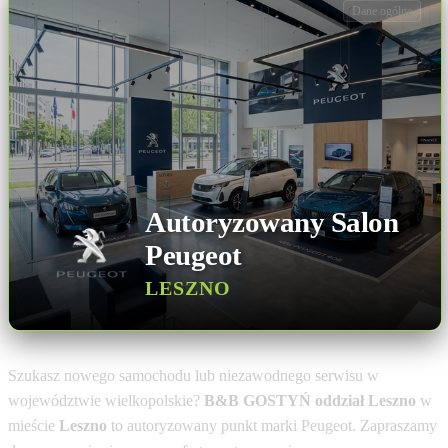
Dane ogólne
Autoryzowany Salon
Peugeot
LESZNO
Szukasz nowego samochodu lub niezawodnego serwisu w
województwie wielkopolskie?
B&B GOSTYŃ oddział Leszno
w
mieście
Leszno
to autoryzowany punkt marki Peugeot. Zapraszamy