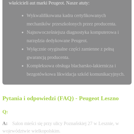
właścicieli aut marki Peugeot. Nasze atuty:
Wykwalifikowana kadra certyfikowanych
mechaników przeszkolonych przez producenta.
Najnowocześniejsza diagnostyka komputerowa i
narzędzia dedykowane Peugeot.
Wyłącznie oryginalne części zamienne z pełną
gwarancją producenta.
Kompleksowa obsługa blacharsko-lakiernicza i
bezgotówkowa likwidacja szkód komunikacyjnych.
Pytania i odpowiedzi (FAQ) - Peugeot Leszno
Q:
Gdzie znajduje się salon B&B w Lesznie?
A:
Salon mieści się przy ulicy Poznańskiej 27 w Lesznie, w
województwie wielkopolskim.