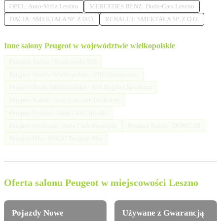
OPEL: Auto-Mróz Leszno
MERCEDES BENZ: Duda-Cars Leszno
DACIA: SMEKTAŁA SP. Z O.O.
RENAULT: SMEKTAŁA SP. Z O.O.
Inne salony Peugeot w województwie wielkopolskie
Peugeot Kalisz - Sztukowski BIS
Peugeot Ostrów Wielkopolski - PHU Sztukowski
Peugeot Środa Wielkopolska - ASS Bogdan Spochacz
Peugeot Kalisz - Auto Centrum Lis Kalisz
Peugeot Poznań - Auto Club Opłotki
Peugeot Swarzędz - Auto Club Swarzędz
Peugeot Konin - DOMCAR
Peugeot Piła - MAGO Peugeot Piła
Oferta salonu Peugeot w miejscowości Leszno
Pojazdy Nowe
Używane z Gwarancją