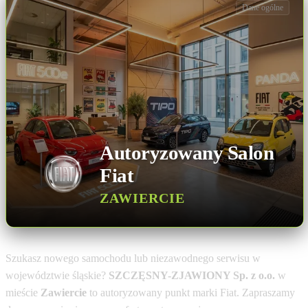
Dane ogólne
Autoryzowany Salon
Fiat
ZAWIERCIE
Szukasz nowego samochodu lub niezawodnego serwisu w
województwie śląskie?
SZCZĘSNY-ZJAWIONY Sp. z o.o.
w
mieście
Zawiercie
to autoryzowany punkt marki Fiat. Zapraszamy