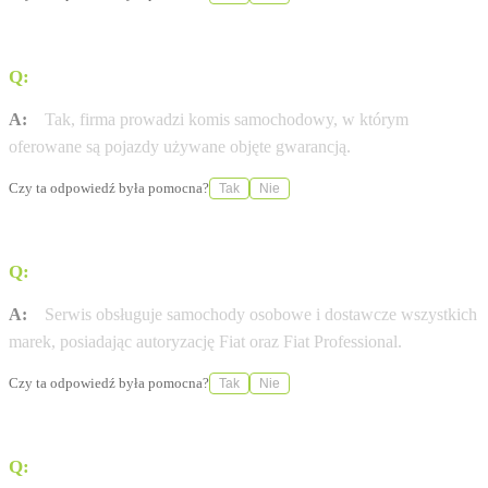
Q:
Czy salon oferuje samochody używane z gwarancją?
A:
Tak, firma prowadzi komis samochodowy, w którym
oferowane są pojazdy używane objęte gwarancją.
Czy ta odpowiedź była pomocna?
Tak
Nie
Q:
Czy serwis obsługuje marki inne niż Fiat?
A:
Serwis obsługuje samochody osobowe i dostawcze wszystkich
marek, posiadając autoryzację Fiat oraz Fiat Professional.
Czy ta odpowiedź była pomocna?
Tak
Nie
Q:
Czy w zakładzie przy ulicy Wojska Polskiego można