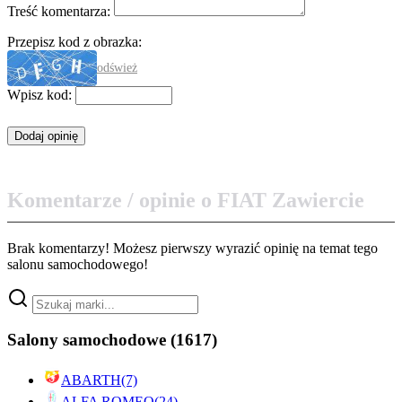
Treść komentarza:
Przepisz kod z obrazka:
odśwież
Wpisz kod:
Komentarze / opinie o FIAT Zawiercie
Brak komentarzy! Możesz pierwszy wyrazić opinię na temat tego
salonu samochodowego!
Salony samochodowe
(1617)
ABARTH
(7)
ALFA ROMEO
(24)