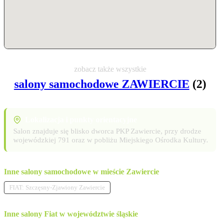
zobacz także wszystkie
salony samochodowe ZAWIERCIE
(2)
Lokalizacja i punkty orientacyjne
Salon znajduje się blisko dworca PKP Zawiercie, przy drodze
wojewódzkiej 791 oraz w pobliżu Miejskiego Ośrodka Kultury.
Inne salony samochodowe w mieście Zawiercie
FIAT: Szczęsny-Zjawiony Zawiercie
Inne salony Fiat w województwie śląskie