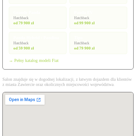
Grande Panda
Panda EV
Hatchback
Hatchback
od 79 900 zł
od 99 900 zł
Panda Hybrid / Pandina
Tipo
Hatchback
Hatchback
od 59 900 zł
od 79 900 zł
→ Pełny katalog modeli Fiat
Salon znajduje się w dogodnej lokalizacji, z łatwym dojazdem dla klientów
z miasta Zawiercie oraz okolicznych miejscowości województwa.