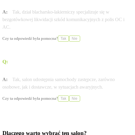
dokonać bezgotówkowej naprawy blacharskiej?
A:
Tak, dział blacharsko-lakierniczy specjalizuje się w
bezgotówkowej likwidacji szkód komunikacyjnych z polis OC i
AC.
Czy ta odpowiedź była pomocna?
Tak
Nie
Q:
Czy firma oferuje pojazdy zastępcze na czas
naprawy?
A:
Tak, salon udostępnia samochody zastępcze, zarówno
osobowe, jak i dostawcze, w sytuacjach awaryjnych.
Czy ta odpowiedź była pomocna?
Tak
Nie
Dlaczego warto wybrać ten salon?