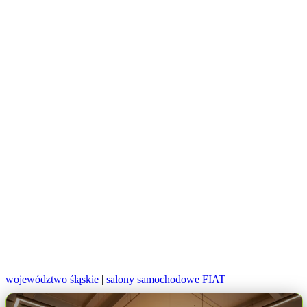
województwo śląskie
|
salony samochodowe FIAT