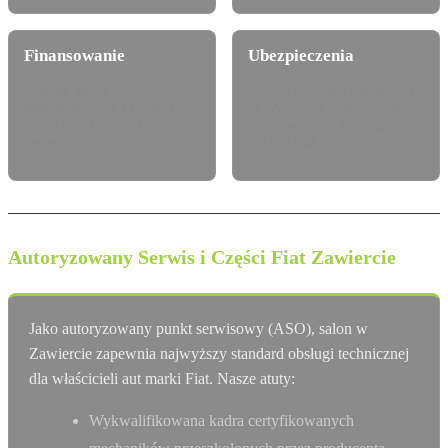
Finansowanie
Ubezpieczenia
Leasing, najem
Atrakcyjne pakiety dealerskie
długoterminowy i kredyt Fiat
OC/AC/NNW oraz Assistance
Finance dostosowany do
dopasowane do Twojego
potrzeb.
modelu Fiat.
Autoryzowany Serwis i Części Fiat Zawiercie
Jako autoryzowany punkt serwisowy (ASO), salon w
Zawiercie zapewnia najwyższy standard obsługi technicznej
dla właścicieli aut marki Fiat. Nasze atuty:
Wykwalifikowana kadra certyfikowanych