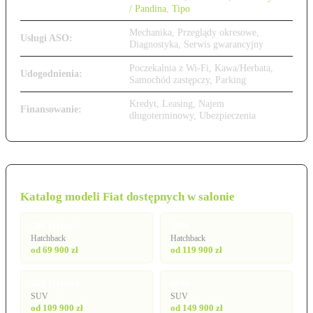
/ Pandina
,
Tipo
Mechanika, Przeglądy okresowe,
Usługi ASO:
Diagnostyka, Serwis gwarancyjny
Poczekalnia z Wi-Fi, Kawa/Herbata,
Udogodnienia:
Samochód zastępczy, Parking
Kredyt, Leasing, Najem
Finansowanie:
długoterminowy, Ubezpieczenia
Katalog modeli Fiat dostępnych w salonie
500 Hybrid
500e
Hatchback
Hatchback
od 69 900 zł
od 119 900 zł
600 Hybrid
600e
SUV
SUV
od 109 900 zł
od 149 900 zł