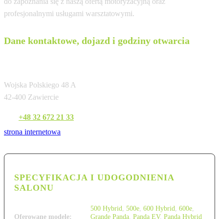
do zapoznania się z naszą ofertą motoryzacyjną oraz
profesjonalnymi usługami warsztatowymi.
Dane kontaktowe, dojazd i godziny otwarcia
SZCZĘSNY-ZJAWIONY Sp. z o.o.
Wojska Polskiego 48 A
42-400 Zawiercie
Tel:
+48 32 672 21 33
strona internetowa
SPECYFIKACJA I UDOGODNIENIA
SALONU
500 Hybrid
,
500e
,
600 Hybrid
,
600e
,
Oferowane modele:
Grande Panda
,
Panda EV
,
Panda Hybrid