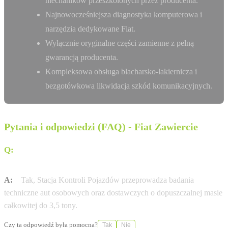
mechaników przeszkolonych przez producenta.
Najnowocześniejsza diagnostyka komputerowa i
narzędzia dedykowane Fiat.
Wyłącznie oryginalne części zamienne z pełną
gwarancją producenta.
Kompleksowa obsługa blacharsko-lakiernicza i
bezgotówkowa likwidacja szkód komunikacyjnych.
Pytania i odpowiedzi (FAQ) - Fiat Zawiercie
Q:
Czy w serwisie Szczęsny-Zjawiony można wykonać
przegląd techniczny pojazdu dostawczego?
A:
Tak, Stacja Kontroli Pojazdów przeprowadza badania
techniczne aut osobowych oraz dostawczych o dopuszczalnej masie
całkowitej do 3,5 tony.
Czy ta odpowiedź była pomocna?
Tak
Nie