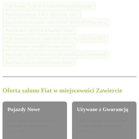
Fiat Bytom - TUR SP. J. STEPANIAK&STEPANIAK
Fiat Częstochowa - P.H.U. BILEX Sp. z o.o.
Fiat Dąbrowa Górnicza - SZCZĘSNY - ZJAWIONY Sp. z o o
Fiat Gliwice - GANINEX Barbara Gazda
Fiat Jastrzębie Zdrój - ZUH EUROMOT Sp. z o.o. Filia Nr 2
Fiat Katowice - GANINEX Adam Gazda
Fiat Kozy - PHU AUTO-ALEX ORMANIEC ALEKSANDER
Fiat Pszczyna - GANINEX Gazda Adam
Oferta salonu Fiat w miejscowości Zawiercie
Pojazdy Nowe
Używane z Gwarancją
Pełna gama modelowa Fiat
Certyfikowane auta używane z
dostępna do konfiguracji i
pewną historią serwisową i
jazdy próbnej.
techniczną.