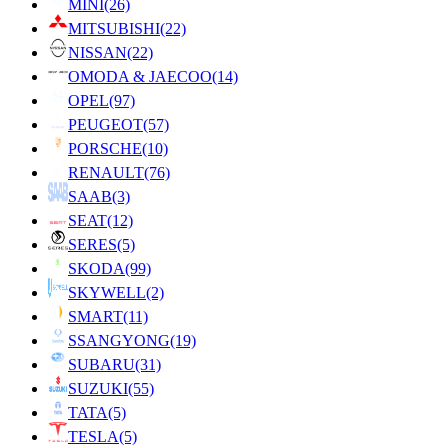
MINI
(26)
MITSUBISHI
(22)
NISSAN
(22)
OMODA & JAECOO
(14)
OPEL
(97)
PEUGEOT
(57)
PORSCHE
(10)
RENAULT
(76)
SAAB
(3)
SEAT
(12)
SERES
(5)
SKODA
(99)
SKYWELL
(2)
SMART
(11)
SSANGYONG
(19)
SUBARU
(31)
SUZUKI
(55)
TATA
(5)
TESLA
(5)