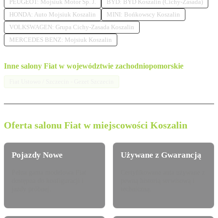
PEUGEOT: Mojsiuk Motor Sp. J.
BYD: BYD Koszalin (Cichy-Zasada)
HONDA: Auto Mojsiuk Koszalin
MINI: Bońkowscy Koszalin
VOLKSWAGEN: Grupa Cichy-Zasada Koszalin
MERCEDES BENZ: Mojsiuk Koszalin
Inne salony Fiat w województwie zachodniopomorskie
Fiat Ustowo / Szczecin - Gezet Szczecin
Oferta salonu Fiat w miejscowości Koszalin
Pojazdy Nowe
Używane z Gwarancją
Pełna gama modelowa Fiat
Certyfikowane auta używane z
dostępna do konfiguracji i
pewną historią serwisową i
jazdy próbnej.
techniczną.