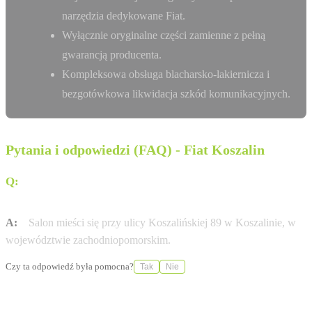
narzędzia dedykowane Fiat.
Wyłącznie oryginalne części zamienne z pełną
gwarancją producenta.
Kompleksowa obsługa blacharsko-lakiernicza i
bezgotówkowa likwidacja szkód komunikacyjnych.
Pytania i odpowiedzi (FAQ) - Fiat Koszalin
Q:
Gdzie znajduje się salon Mojsiuk Motor w
Koszalinie?
A:
Salon mieści się przy ulicy Koszalińskiej 89 w Koszalinie, w
województwie zachodniopomorskim.
Czy ta odpowiedź była pomocna?
Tak
Nie