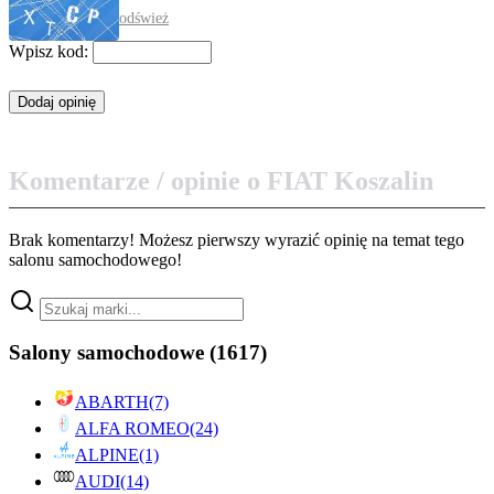
odśwież
Wpisz kod:
Komentarze / opinie o FIAT Koszalin
Brak komentarzy! Możesz pierwszy wyrazić opinię na temat tego
salonu samochodowego!
Salony samochodowe
(1617)
ABARTH
(7)
ALFA ROMEO
(24)
ALPINE
(1)
AUDI
(14)