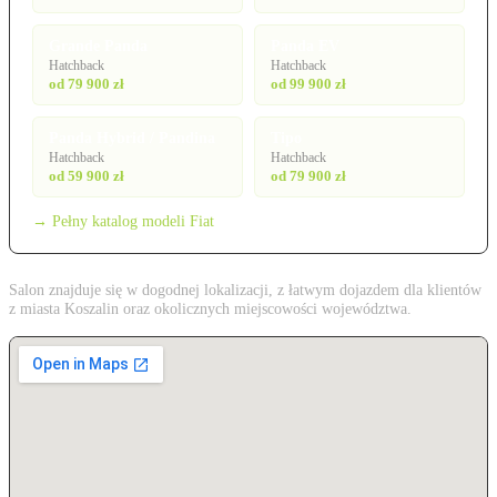
Grande Panda
Panda EV
Hatchback
Hatchback
od 79 900 zł
od 99 900 zł
Panda Hybrid / Pandina
Tipo
Hatchback
Hatchback
od 59 900 zł
od 79 900 zł
→ Pełny katalog modeli Fiat
Salon znajduje się w dogodnej lokalizacji, z łatwym dojazdem dla klientów
z miasta Koszalin oraz okolicznych miejscowości województwa.