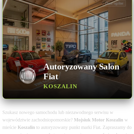
Dane ogólne
Autoryzowany Salon
Fiat
KOSZALIN
Szukasz nowego samochodu lub niezawodnego serwisu w
województwie zachodniopomorskie?
Mojsiuk Motor Koszalin
w
mieście
Koszalin
to autoryzowany punkt marki Fiat. Zapraszamy do