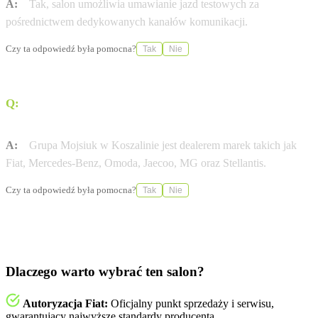
A:
Tak, salon umożliwia umawianie jazd testowych za
pośrednictwem dedykowanych kanałów komunikacji.
Czy ta odpowiedź była pomocna?
Tak
Nie
Q:
Jakie marki samochodów obsługuje Grupa Mojsiuk w
Koszalinie?
A:
Grupa Mojsiuk w Koszalinie jest dealerem marek takich jak
Fiat, Mercedes-Benz, Omoda, Jaecoo, MG oraz Stellantis.
Czy ta odpowiedź była pomocna?
Tak
Nie
Dlaczego warto wybrać ten salon?
Autoryzacja Fiat:
Oficjalny punkt sprzedaży i serwisu,
gwarantujący najwyższe standardy producenta.