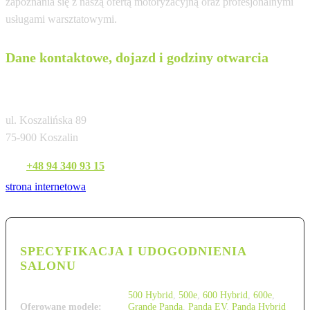
zapoznania się z naszą ofertą motoryzacyjną oraz profesjonalnymi
usługami warsztatowymi.
Dane kontaktowe, dojazd i godziny otwarcia
Mojsiuk Motor Koszalin
ul. Koszalińska 89
75-900 Koszalin
Tel:
+48 94 340 93 15
strona internetowa
SPECYFIKACJA I UDOGODNIENIA
SALONU
500 Hybrid
,
500e
,
600 Hybrid
,
600e
,
Oferowane modele:
Grande Panda
,
Panda EV
,
Panda Hybrid