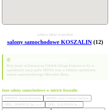
zobacz także wszystkie
salony samochodowe KOSZALIN
(12)
Lokalizacja i punkty orientacyjne
Przy trasie wylotowej na Gdańsk (droga krajowa nr 6), w
sąsiedztwie stacji paliw MOYA oraz w bliskim sąsiedztwie
salonu samochodowego Mercedes-Benz.
Inne salony samochodowe w mieście Koszalin
TOYOTA: Toyota Koszalin
SKODA: Euro Centrum Tadeusz
OPEL: DOWBUSZ Sp. z o.o.
OPEL: KAUFMAN Sp. j.