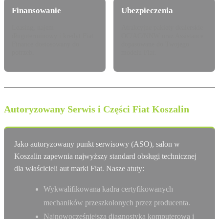
Finansowanie
Ubezpieczenia
Leasing, najem
Atrakcyjne pakiety dealerskie
długoterminowy i kredyt Fiat
OC/AC/NNW oraz Assistance
Finance dostosowany do
dopasowane do Twojego
potrzeb.
modelu Fiat.
Autoryzowany Serwis i Części Fiat Koszalin
Jako autoryzowany punkt serwisowy (ASO), salon w
Koszalin zapewnia najwyższy standard obsługi technicznej
dla właścicieli aut marki Fiat. Nasze atuty:
Wykwalifikowana kadra certyfikowanych
mechaników przeszkolonych przez producenta.
Najnowocześniejsza diagnostyka komputerowa i