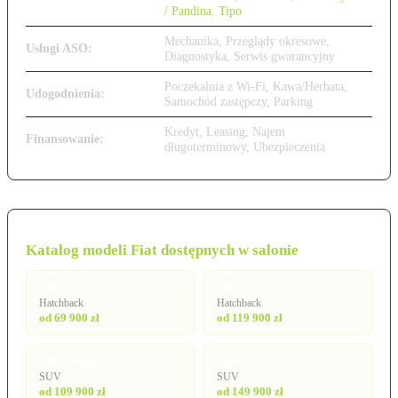
/ Pandina
,
Tipo
Mechanika, Przeglądy okresowe,
Usługi ASO:
Diagnostyka, Serwis gwarancyjny
Poczekalnia z Wi-Fi, Kawa/Herbata,
Udogodnienia:
Samochód zastępczy, Parking
Kredyt, Leasing, Najem
Finansowanie:
długoterminowy, Ubezpieczenia
Katalog modeli Fiat dostępnych w salonie
500 Hybrid
500e
Hatchback
Hatchback
od 69 900 zł
od 119 900 zł
600 Hybrid
600e
SUV
SUV
od 109 900 zł
od 149 900 zł