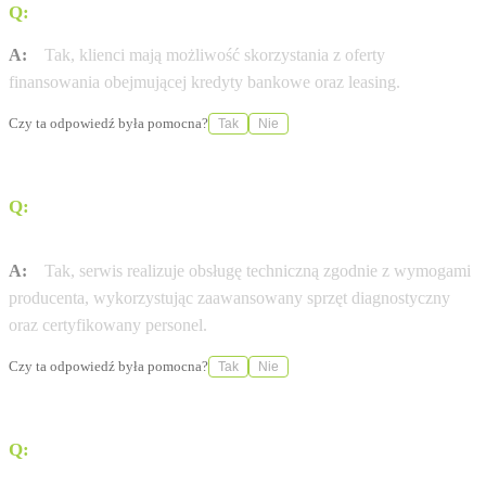
Q:
Czy w salonie można sfinansować zakup samochodu?
A:
Tak, klienci mają możliwość skorzystania z oferty
finansowania obejmującej kredyty bankowe oraz leasing.
Czy ta odpowiedź była pomocna?
Tak
Nie
Q:
Czy serwis wykonuje przeglądy techniczne zgodnie z
wytycznymi producenta?
A:
Tak, serwis realizuje obsługę techniczną zgodnie z wymogami
producenta, wykorzystując zaawansowany sprzęt diagnostyczny
oraz certyfikowany personel.
Czy ta odpowiedź była pomocna?
Tak
Nie
Q:
Czy istnieje możliwość umówienia jazdy testowej?