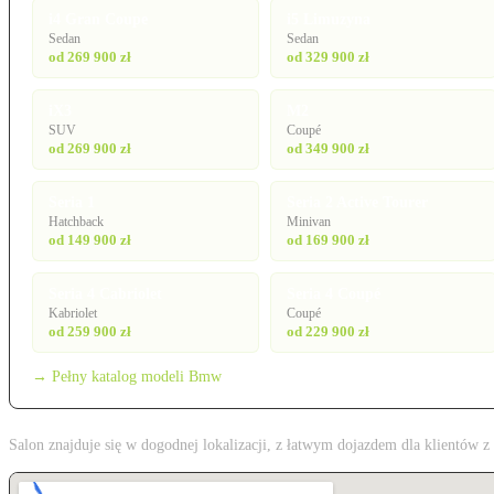
i4 Gran Coupe
i5 Limuzyna
Sedan
Sedan
od 269 900 zł
od 329 900 zł
iX3
M2
SUV
Coupé
od 269 900 zł
od 349 900 zł
Seria 1
Seria 2 Active Tourer
Hatchback
Minivan
od 149 900 zł
od 169 900 zł
Seria 4 Cabriolet
Seria 4 Coupé
Kabriolet
Coupé
od 259 900 zł
od 229 900 zł
→ Pełny katalog modeli Bmw
Salon znajduje się w dogodnej lokalizacji, z łatwym dojazdem dla klientów 