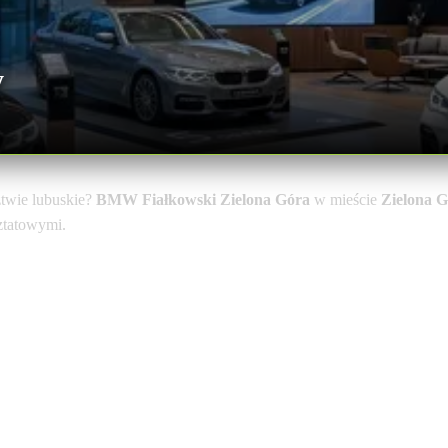
w
twie lubuskie?
BMW Fiałkowski Zielona Góra
w mieście
Zielona 
sztatowymi.