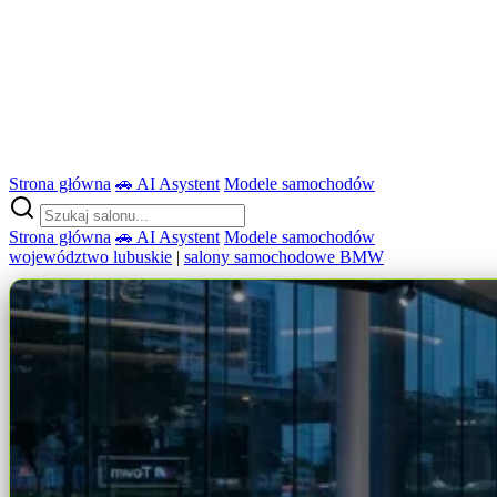
Strona główna
🚗 AI Asystent
Modele samochodów
Strona główna
🚗 AI Asystent
Modele samochodów
województwo lubuskie
|
salony samochodowe BMW