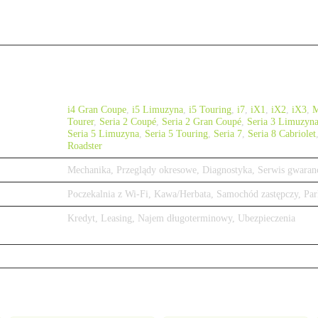
i4 Gran Coupe
,
i5 Limuzyna
,
i5 Touring
,
i7
,
iX1
,
iX2
,
iX3
,
Tourer
,
Seria 2 Coupé
,
Seria 2 Gran Coupé
,
Seria 3 Limuzyn
Seria 5 Limuzyna
,
Seria 5 Touring
,
Seria 7
,
Seria 8 Cabriolet
Roadster
Mechanika, Przeglądy okresowe, Diagnostyka, Serwis gwaran
Poczekalnia z Wi-Fi, Kawa/Herbata, Samochód zastępczy, Par
Kredyt, Leasing, Najem długoterminowy, Ubezpieczenia