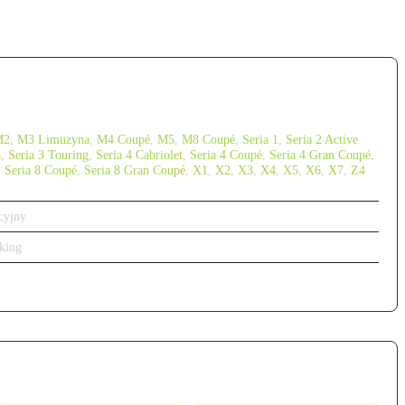
M2
,
M3 Limuzyna
,
M4 Coupé
,
M5
,
M8 Coupé
,
Seria 1
,
Seria 2 Active
a
,
Seria 3 Touring
,
Seria 4 Cabriolet
,
Seria 4 Coupé
,
Seria 4 Gran Coupé
,
,
Seria 8 Coupé
,
Seria 8 Gran Coupé
,
X1
,
X2
,
X3
,
X4
,
X5
,
X6
,
X7
,
Z4
cyjny
king