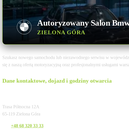
Autoryzowany Salon Bm
ZIELONA GÓRA
Szukasz nowego samochodu lub niezawodnego serwisu w wojewódz
się z naszą ofertą motoryzacyjną oraz profesjonalnymi usługami war
Dane kontaktowe, dojazd i godziny otwarcia
BMW Fiałkowski Zielona Góra
Trasa Północna 12A
65-119 Zielona Góra
Tel:
+48 68 320 33 33