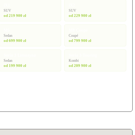
iX1
iX2
SUV
SUV
od 219 900 zł
od 229 900 zł
M5
M8 Coupé
Sedan
Coupé
od 699 900 zł
od 799 900 zł
Seria 3 Limuzyna
Seria 3 Touring
Sedan
Kombi
od 199 900 zł
od 209 900 zł