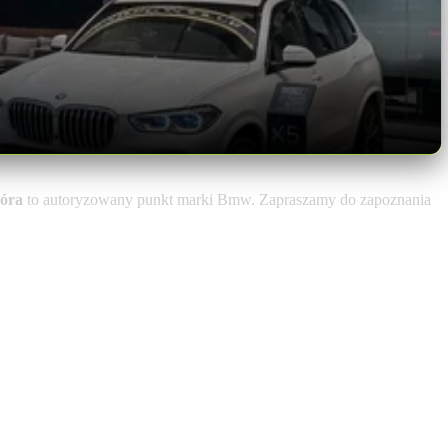
Góra
to autoryzowany punkt marki Bmw. Zapraszamy do zapoznania