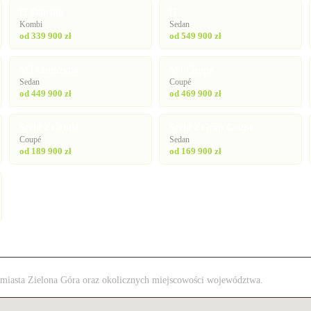
i5 Touring
i7
Kombi
Sedan
od 339 900 zł
od 549 900 zł
M3 Limuzyna
M4 Coupé
Sedan
Coupé
od 449 900 zł
od 469 900 zł
Seria 2 Coupé
Seria 2 Gran Coupé
Coupé
Sedan
od 189 900 zł
od 169 900 zł
z miasta Zielona Góra oraz okolicznych miejscowości województwa.