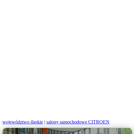
województwo śląskie
|
salony samochodowe CITROEN