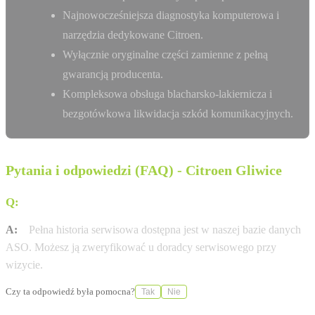
Najnowocześniejsza diagnostyka komputerowa i
narzędzia dedykowane Citroen.
Wyłącznie oryginalne części zamienne z pełną
gwarancją producenta.
Kompleksowa obsługa blacharsko-lakiernicza i
bezgotówkowa likwidacja szkód komunikacyjnych.
Pytania i odpowiedzi (FAQ) - Citroen Gliwice
Q:
Gdzie sprawdzę historię serwisową mojej Citroen?
A:
Pełna historia serwisowa dostępna jest w naszej bazie danych
ASO. Możesz ją zweryfikować u doradcy serwisowego przy
wizycie.
Czy ta odpowiedź była pomocna?
Tak
Nie