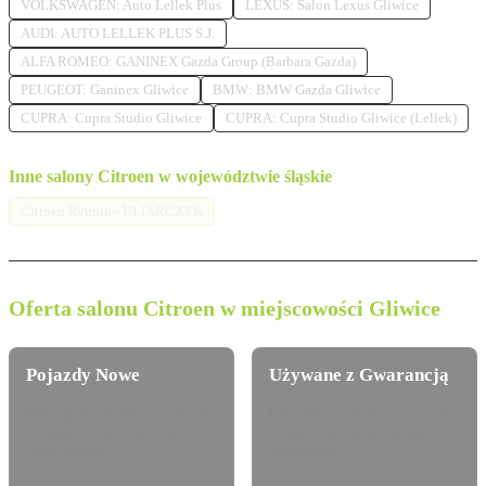
VOLKSWAGEN: Auto Lellek Plus
LEXUS: Salon Lexus Gliwice
AUDI: AUTO LELLEK PLUS S.J.
ALFA ROMEO: GANINEX Gazda Group (Barbara Gazda)
PEUGEOT: Ganinex Gliwice
BMW: BMW Gazda Gliwice
CUPRA: Cupra Studio Gliwice
CUPRA: Cupra Studio Gliwice (Lellek)
Inne salony Citroen w województwie śląskie
Citroen Rybnik - ULIARCZYK
Oferta salonu Citroen w miejscowości Gliwice
Pojazdy Nowe
Używane z Gwarancją
Pełna gama modelowa Citroen
Certyfikowane auta używane z
dostępna do konfiguracji i
pewną historią serwisową i
jazdy próbnej.
techniczną.