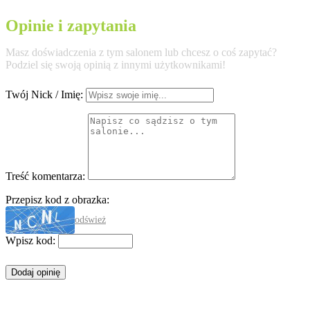
Opinie i zapytania
Masz doświadczenia z tym salonem lub chcesz o coś zapytać?
Podziel się swoją opinią z innymi użytkownikami!
Twój Nick / Imię:
Treść komentarza:
Przepisz kod z obrazka:
odśwież
Wpisz kod: