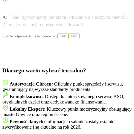
elektryczne?
A:
Tak, dysponujemy punktami ładowania dla naszych klientów.
Zapytaj w recepcji o dostępność ładowarki.
Czy ta odpowiedź była pomocna?
Tak
Nie
Dlaczego warto wybrać ten salon?
Autoryzacja Citroen:
Oficjalny punkt sprzedaży i serwisu,
gwarantujący najwyższe standardy producenta.
Kompleksowość:
Dostęp do autoryzowanego serwisu ASO,
oryginalnych części oraz dedykowanego finansowania.
Lokalny Ekspert:
Kluczowy punkt motoryzacyjny obsługujący
miasto Gliwice oraz region slaskie.
Pewność danych:
Informacje o salonie zostały ostatnio
zweryfikowane i są aktualne na rok 2026.