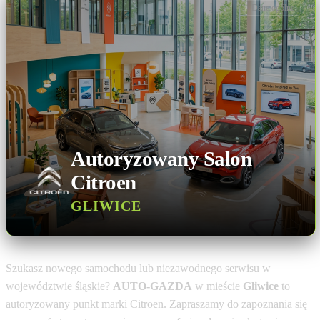
Dane ogólne
Autoryzowany Salon
Citroen
GLIWICE
Szukasz nowego samochodu lub niezawodnego serwisu w
województwie śląskie?
AUTO-GAZDA
w mieście
Gliwice
to
autoryzowany punkt marki Citroen. Zapraszamy do zapoznania się