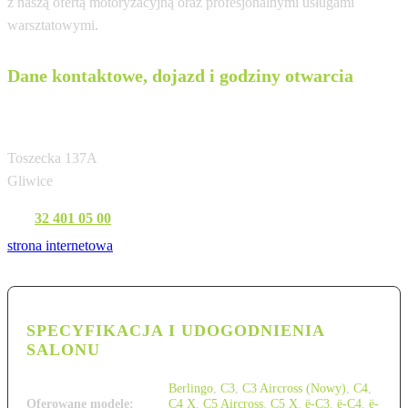
z naszą ofertą motoryzacyjną oraz profesjonalnymi usługami
warsztatowymi.
Dane kontaktowe, dojazd i godziny otwarcia
AUTO-GAZDA
Toszecka 137A
Gliwice
Tel:
32 401 05 00
strona internetowa
SPECYFIKACJA I UDOGODNIENIA
SALONU
Berlingo
,
C3
,
C3 Aircross (Nowy)
,
C4
,
Oferowane modele:
C4 X
,
C5 Aircross
,
C5 X
,
ë-C3
,
ë-C4
,
ë-