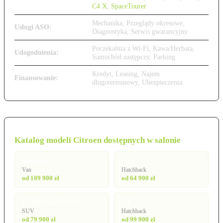
C4 X
,
SpaceTourer
Mechanika, Przeglądy okresowe,
Usługi ASO:
Diagnostyka, Serwis gwarancyjny
Poczekalnia z Wi-Fi, Kawa/Herbata,
Udogodnienia:
Samochód zastępczy, Parking
Kredyt, Leasing, Najem
Finansowanie:
długoterminowy, Ubezpieczenia
Katalog modeli Citroen dostępnych w salonie
Berlingo
C3
Van
Hatchback
od 109 900 zł
od 64 900 zł
C3 Aircross (Nowy)
C4
SUV
Hatchback
od 79 900 zł
od 99 900 zł