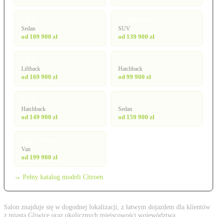
C4 X
C5 Aircross
Sedan
SUV
od 109 900 zł
od 139 900 zł
C5 X
ë-C3
Liftback
Hatchback
od 169 900 zł
od 99 900 zł
ë-C4
ë-C4 X
Hatchback
Sedan
od 149 900 zł
od 159 900 zł
SpaceTourer
Van
od 199 900 zł
→ Pełny katalog modeli Citroen
Salon znajduje się w dogodnej lokalizacji, z łatwym dojazdem dla klientów
z miasta Gliwice oraz okolicznych miejscowości województwa.