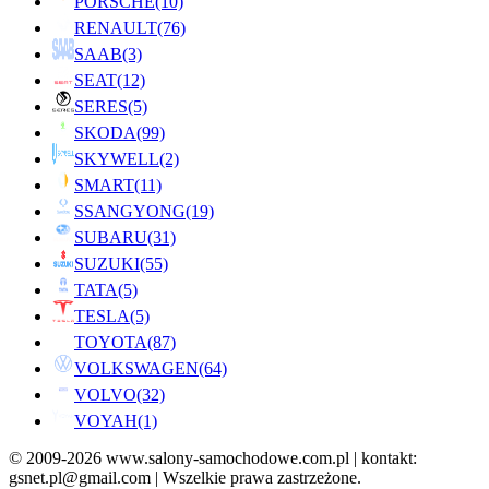
PORSCHE
(10)
RENAULT
(76)
SAAB
(3)
SEAT
(12)
SERES
(5)
SKODA
(99)
SKYWELL
(2)
SMART
(11)
SSANGYONG
(19)
SUBARU
(31)
SUZUKI
(55)
TATA
(5)
TESLA
(5)
TOYOTA
(87)
VOLKSWAGEN
(64)
VOLVO
(32)
VOYAH
(1)
© 2009-2026 www.salony-samochodowe.com.pl | kontakt:
gsnet.pl@gmail.com | Wszelkie prawa zastrzeżone.