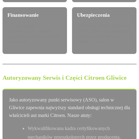
Finansowanie
Ubezpieczenia
Leasing, najem
Atrakcyjne pakiety dealerskie
długoterminowy i kredyt
OC/AC/NNW oraz Assistance
Citroen Finance dostosowany
dopasowane do Twojego
do potrzeb.
modelu Citroen.
Autoryzowany Serwis i Części Citroen Gliwice
Jako autoryzowany punkt serwisowy (ASO), salon w
Gliwice zapewnia najwyższy standard obsługi technicznej dla
właścicieli aut marki Citroen. Nasze atuty:
Wykwalifikowana kadra certyfikowanych
mechaników przeszkolonych przez producenta.