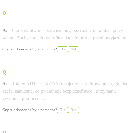
Q:
W jakich godzinach otwarty jest serwis Citroen w
mieście Gliwice?
A:
Godziny otwarcia serwisu mogą się różnić od godzin pracy
salonu. Zachęcamy do weryfikacji telefonicznej przed przyjazdem.
Czy ta odpowiedź była pomocna?
Tak
Nie
Q:
Czy stosujecie wyłącznie oryginalne części Citroen?
A:
Tak, w AUTO-GAZDA stosujemy certyfikowane, oryginalne
części zamienne, co gwarantuje bezpieczeństwo i utrzymanie
gwarancji producenta.
Czy ta odpowiedź była pomocna?
Tak
Nie
Q:
Czy w salonie AUTO-GAZDA naładuję auto