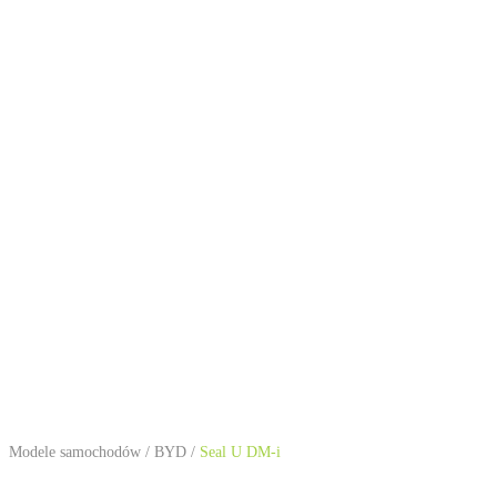
Modele samochodów
/
BYD
/
Seal U DM-i
BYD Seal U DM-i