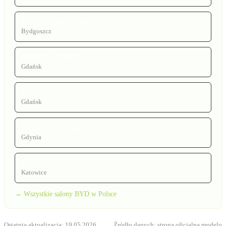
BYD Bydgoszcz (Plichta)
Bydgoszcz
BYD Gdańsk (Plichta)
Gdańsk
BYD Gdańsk Szadółki (Plichta)
Gdańsk
BYD Gdynia (Plichta)
Gdynia
BYD Katowice (Krotoski)
Katowice
→ Wszystkie salony BYD w Polsce
Ostatnia aktualizacja: 19.05.2026
Źródło danych:
strona oficjalna modelu