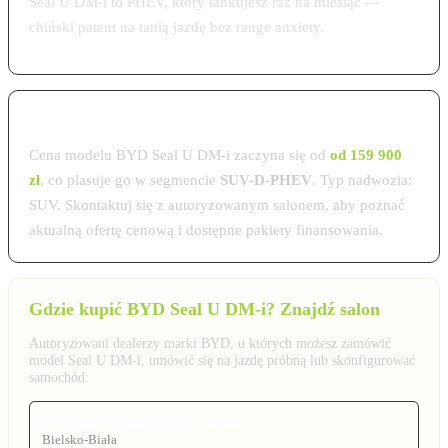
Seal U DM-i to PHEV, który tankujesz raz na miesiąc —
chiński patent na tanią jazdę bez range anxiety.
Cena BYD Seal U DM-i w Polsce 2026
Cena modelu BYD Seal U DM-i zaczyna się od
od 159 900
zł
, co plasuje go w segmencie
SUV-D-PHEV
. Typ nadwozia:
SUV. Skontaktuj się z autoryzowanym salonem, aby poznać
aktualną ofertę cenową i dostępne pakiety finansowania.
Gdzie kupić BYD Seal U DM-i? Znajdź salon
Autoryzowani dealerzy marki BYD, u których możesz zamówić
model Seal U DM-i, umówić się na jazdę próbną lub skonfigurować
samochód:
BYD Bielsko-Biała (Cichy-Zasada)
Bielsko-Biała