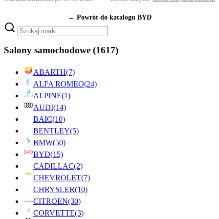
← Powrót do katalogu BYD
Salony samochodowe
(1617)
ABARTH
(7)
ALFA ROMEO
(24)
ALPINE
(1)
AUDI
(14)
BAIC
(10)
BENTLEY
(5)
BMW
(50)
BYD
(15)
CADILLAC
(2)
CHEVROLET
(7)
CHRYSLER
(10)
CITROEN
(30)
CORVETTE
(3)