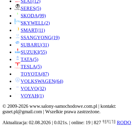
SEAT
(12)
SERES
(5)
SKODA
(99)
SKYWELL
(2)
SMART
(11)
SSANGYONG
(19)
SUBARU
(31)
SUZUKI
(55)
TATA
(5)
TESLA
(5)
TOYOTA
(87)
VOLKSWAGEN
(64)
VOLVO
(32)
VOYAH
(1)
© 2009-2026 www.salony-samochodowe.com.pl | kontakt:
gsnet.pl@gmail.com | Wszelkie prawa zastrzeżone.
Aktualizacja: 02.08.2026 | 0.021s. | online: 19 | 827
RODO