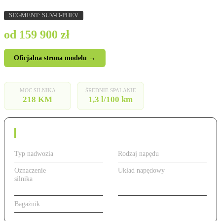
SEGMENT: SUV-D-PHEV
od 159 900 zł
Oficjalna strona modelu →
MOC SILNIKA
ŚREDNIE SPALANIE
218 KM
1,3 l/100 km
Dane techniczne
Typ nadwozia
SUV
Rodzaj napędu
Hybryda Plug-in
Oznaczenie
218 KM, hybryda
Układ napędowy
Przedni
silnika
plug-in (DM-i
PHEV)
Bagażnik
425 l