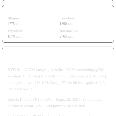
Wymiary i gabaryty
Długość
Szerokość
4775 mm
1890 mm
Wysokość
Rozstaw osi
1670 mm
2765 mm
Charakterystyka modelu
BYD Seal U DM-i to plug-in hybrid SUV z technologią DM-i
— silnik 1.5 Turbo (132 KM) + motor elektryczny (145 KM),
moc systemowa 218 KM. Zasięg EV do 80 km, spalanie 1,3
l/100 km WLTP.
Bateria Blade LFP 18,3 kWh. Bagażnik 425 l. 15,6-calowy
obrotowy ekran. V2L. Heat pump w standardzie.