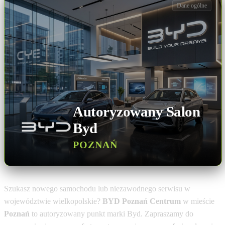
Dane ogólne
Autoryzowany Salon
Byd
POZNAŃ
Szukasz nowego samochodu lub niezawodnego serwisu w
województwie wielkopolskie?
BYD Poznań Centrum
w mieście
Poznań
to autoryzowany punkt marki Byd. Zapraszamy do