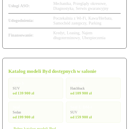
Mechanika, Przeglądy okresowe,
Usługi ASO:
Diagnostyka, Serwis gwarancyjny
Poczekalnia z Wi-Fi, Kawa/Herbata,
Udogodnienia:
Samochód zastępczy, Parking
Kredyt, Leasing, Najem
Finansowanie:
długoterminowy, Ubezpieczenia
Katalog modeli Byd dostępnych w salonie
Atto 3
Dolphin
SUV
Hatchback
od 139 900 zł
od 109 900 zł
Seal
Seal U DM-i
Sedan
SUV
od 199 900 zł
od 159 900 zł
→ Pełny katalog modeli Byd