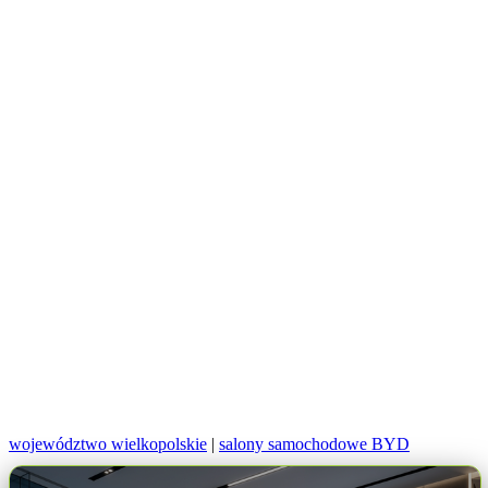
województwo wielkopolskie
|
salony samochodowe BYD