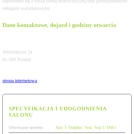
zapoznania się z naszą ofertą motoryzacyjną oraz profesjonalnymi
usługami warsztatowymi.
Dane kontaktowe, dojazd i godziny otwarcia
BYD Poznań Centrum
Wierzbięcice 2a
61-568 Poznań
Tel:
strona internetowa
SPECYFIKACJA I UDOGODNIENIA
SALONU
Oferowane modele:
Atto 3
,
Dolphin
,
Seal
,
Seal U DM-i