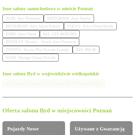
Inne salony samochodowe w mieście Poznań
AUDI: Auto Premium
MITSUBISHI: Auto Wache
MITSUBISHI: Auto Salon Polody
VOLVO: Volvo Firma Karlik
FORD: Auto Watin
KIA: LEE MOTORS
BENTLEY: Bentley - Serwis Auto Premium
TOYOTA: Toyota Plus Poznań Zawady
KIA: DELIK
SAAB: Voyager Group Poznań
Inne salony Byd w województwie wielkopolskie
Byd Poznań (Poznań-Nowe Miasto) - BYD Poznań (Karlik)
Oferta salonu Byd w miejscowości Poznań
Pojazdy Nowe
Używane z Gwarancją