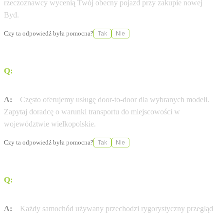
rzeczoznawcy wycenią Twój obecny pojazd przy zakupie nowej
Byd.
Czy ta odpowiedź była pomocna?
Tak
Nie
Q:
Czy BYD Poznań Centrum oferuje dostawę pod dom
(door-to-door)?
A:
Często oferujemy usługę door-to-door dla wybranych modeli.
Zapytaj doradcę o warunki transportu do miejscowości w
województwie wielkopolskie.
Czy ta odpowiedź była pomocna?
Tak
Nie
Q:
Czy auta używane w BYD Poznań Centrum mają
certyfikat jakości?
A:
Każdy samochód używany przechodzi rygorystyczny przegląd