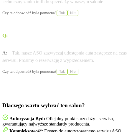
techniczny zanim trafi do sprzedaży w naszym salonie.
Czy ta odpowiedź była pomocna?
Tak
Nie
Q:
Czy Autoryzowana Stacja Obsługi (ASO) BYD Poznań
Centrum oferuje samochody zastępcze?
A:
Tak, nasze ASO zazwyczaj udostępnia auta zastępcze na czas
serwisu. Prosimy o rezerwację z wyprzedzeniem.
Czy ta odpowiedź była pomocna?
Tak
Nie
Dlaczego warto wybrać ten salon?
Autoryzacja Byd:
Oficjalny punkt sprzedaży i serwisu,
gwarantujący najwyższe standardy producenta.
Kompleksowość:
Dostęp do autoryzowanego serwisu ASO,