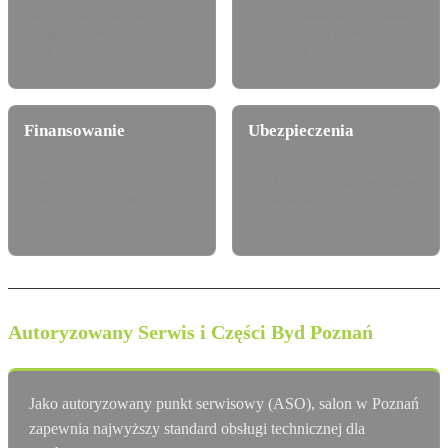
Pełna gama modelowa Byd
Certyfikowane auta używane z
dostępna do konfiguracji i
pewną historią serwisową i
jazdy próbnej.
techniczną.
Finansowanie
Ubezpieczenia
Leasing, najem
Atrakcyjne pakiety dealerskie
długoterminowy i kredyt Byd
OC/AC/NNW oraz Assistance
Finance dostosowany do
dopasowane do Twojego
potrzeb.
modelu Byd.
Autoryzowany Serwis i Części Byd Poznań
Jako autoryzowany punkt serwisowy (ASO), salon w Poznań
zapewnia najwyższy standard obsługi technicznej dla