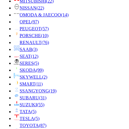
MITSUBISHI
(22)
NISSAN
(22)
OMODA & JAECOO
(14)
OPEL
(97)
PEUGEOT
(57)
PORSCHE
(10)
RENAULT
(76)
SAAB
(3)
SEAT
(12)
SERES
(5)
SKODA
(99)
SKYWELL
(2)
SMART
(11)
SSANGYONG
(19)
SUBARU
(31)
SUZUKI
(55)
TATA
(5)
TESLA
(5)
TOYOTA
(87)