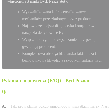
właścicieli aut marki Byd. Nasze atuty:
Wykwalifikowana kadra certyfikowanych
mechaników przeszkolonych przez producenta.
Najnowocześniejsza diagnostyka komputerowa i
narzędzia dedykowane Byd.
Wyłącznie oryginalne części zamienne z pełną
gwarancją producenta.
Kompleksowa obsługa blacharsko-lakiernicza i
bezgotówkowa likwidacja szkód komunikacyjnych.
Pytania i odpowiedzi (FAQ) - Byd Poznań
Q:
Czy mogę zostawić swój obecny samochód w
rozliczeniu?
A:
Tak, prowadzimy odkup samochodów wszystkich marek. Nasi