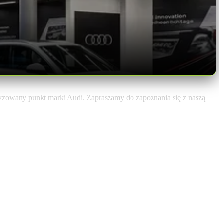
yzowany punkt marki Audi. Zapraszamy do zapoznania się z naszą