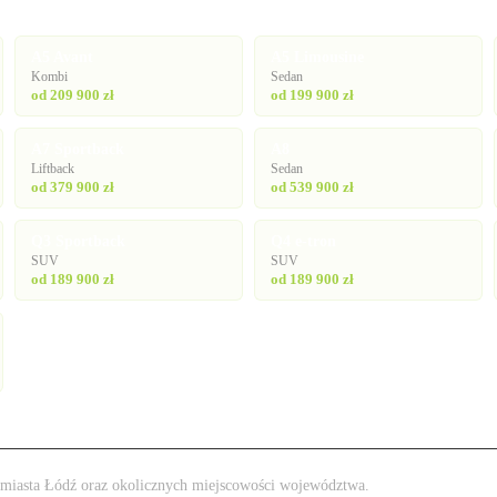
A5 Avant
A5 Limousine
Kombi
Sedan
od 209 900 zł
od 199 900 zł
A7 Sportback
A8
Liftback
Sedan
od 379 900 zł
od 539 900 zł
Q3 Sportback
Q4 e-tron
SUV
SUV
od 189 900 zł
od 189 900 zł
 z miasta Łódź oraz okolicznych miejscowości województwa.