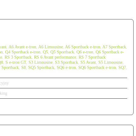
vant
,
A6 Avant e-tron
,
A6 Limousine
,
A6 Sportback e-tron
,
A7 Sportback
,
on
,
Q4 Sportback e-tron
,
Q5
,
Q5 Sportback
,
Q6 e-tron
,
Q6 Sportback e-
ne
,
RS 3 Sportback
,
RS 6 Avant performance
,
RS 7 Sportback
Q8
,
S e-tron GT
,
S3 Limousine
,
S3 Sportback
,
S5 Avant
,
S5 Limousine
,
 Sportback
,
S8
,
SQ5 Sportback
,
SQ6 e-tron
,
SQ6 Sportback e-tron
,
SQ7
,
cyjny
king