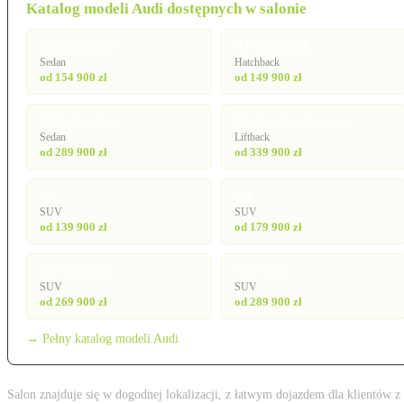
Katalog modeli Audi dostępnych w salonie
A3 Limousine
A3 Sportback
Sedan
Hatchback
od 154 900 zł
od 149 900 zł
A6 Limousine
A6 Sportback e-tron
Sedan
Liftback
od 289 900 zł
od 339 900 zł
Q2
Q3
SUV
SUV
od 139 900 zł
od 179 900 zł
Q5 Sportback
Q6 e-tron
SUV
SUV
od 269 900 zł
od 289 900 zł
→ Pełny katalog modeli Audi
Salon znajduje się w dogodnej lokalizacji, z łatwym dojazdem dla klientów