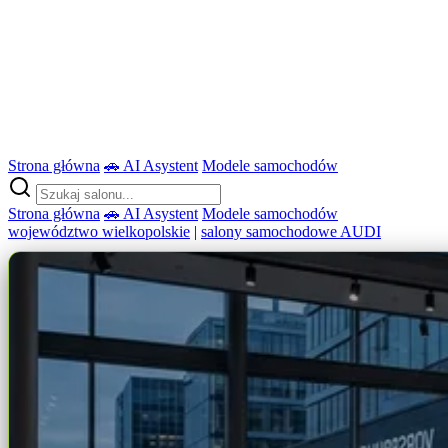
Strona główna
🚗 AI Asystent
Modele samochodów
Strona główna
🚗 AI Asystent
Modele samochodów
województwo wielkopolskie
|
salony samochodowe AUDI