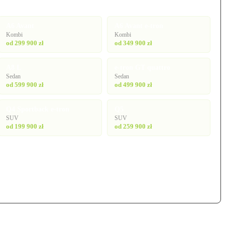
A6 Avant
A6 Avant e-tron
Kombi
Kombi
od 299 900 zł
od 349 900 zł
A8 L
e-tron GT quattro
Sedan
Sedan
od 599 900 zł
od 499 900 zł
Q4 Sportback e-tron
Q5
SUV
SUV
od 199 900 zł
od 259 900 zł