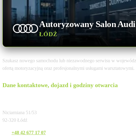
Autoryzowany Salon Audi
ŁÓDŹ
Szukasz nowego samochodu lub niezawodnego serwisu w wojewódz
ofertą motoryzacyjną oraz profesjonalnymi usługami warsztatowymi.
Dane kontaktowe, dojazd i godziny otwarcia
Idczak-Krotoski-Cichy
Niciarniana 51/53
92-320 Łódź
Tel:
+48 42 677 17 07