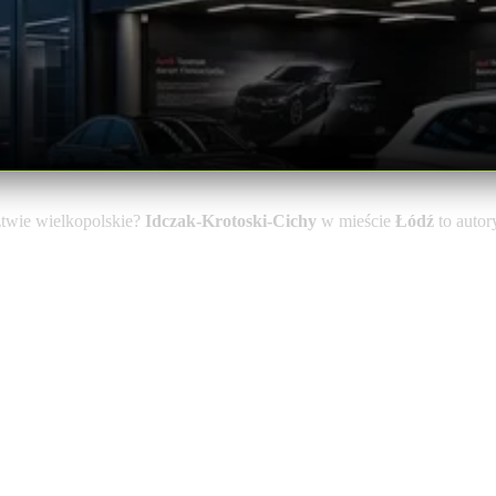
twie wielkopolskie?
Idczak-Krotoski-Cichy
w mieście
Łódź
to autor