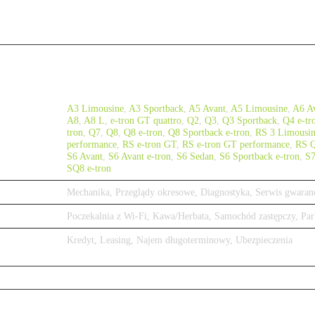
A3 Limousine
,
A3 Sportback
,
A5 Avant
,
A5 Limousine
,
A6 A
A8
,
A8 L
,
e-tron GT quattro
,
Q2
,
Q3
,
Q3 Sportback
,
Q4 e-tr
tron
,
Q7
,
Q8
,
Q8 e-tron
,
Q8 Sportback e-tron
,
RS 3 Limousi
performance
,
RS e-tron GT
,
RS e-tron GT performance
,
RS 
S6 Avant
,
S6 Avant e-tron
,
S6 Sedan
,
S6 Sportback e-tron
,
S7
SQ8 e-tron
Mechanika, Przeglądy okresowe, Diagnostyka, Serwis gwaran
Poczekalnia z Wi-Fi, Kawa/Herbata, Samochód zastępczy, Par
Kredyt, Leasing, Najem długoterminowy, Ubezpieczenia