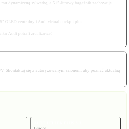
je mu dynamiczną sylwetkę, a 515-litrowy bagażnik zachowuje
5" OLED centralny i Audi virtual cockpit plus.
lko Audi potrafi zrealizować.
UV. Skontaktuj się z autoryzowanym salonem, aby poznać aktualną
AUTO LELLEK PLUS S.J.
Gliwice