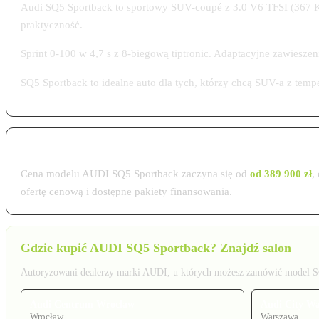
Audi SQ5 Sportback to sportowy SUV-coupé z 3.0 V6 TFSI (367 KM)
praktyczność.
Sprint 0-100 w 4,7 s z 8-biegową tiptronic. Adaptacyjne zawieszen
SQ5 Sportback to idealne auto dla tych, którzy chcą SUV-a z tem
Cena AUDI SQ5 Sportback w Polsce 2026
Cena modelu AUDI SQ5 Sportback zaczyna się od
od 389 900 zł
,
ofertę cenową i dostępne pakiety finansowania.
Gdzie kupić AUDI SQ5 Sportback? Znajdź salon
Autoryzowani dealerzy marki AUDI, u których możesz zamówić model SQ
Audi Centrum Wrocław
Audi City W
Wrocław
Warszawa