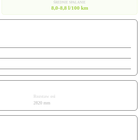
ŚREDNIE SPALANIE
8,0-8,8 l/100 km
Benzyna
550 Nm
515 l
Rozstaw osi
2820 mm