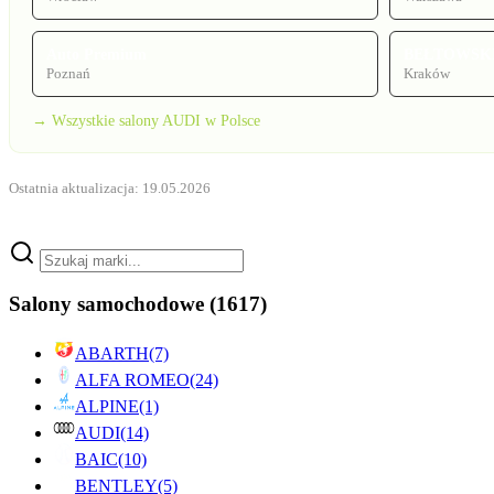
Auto Premium
BEŁTOWSK
Poznań
Kraków
→ Wszystkie salony AUDI w Polsce
Ostatnia aktualizacja: 19.05.2026
Salony samochodowe
(1617)
ABARTH
(7)
ALFA ROMEO
(24)
ALPINE
(1)
AUDI
(14)
BAIC
(10)
BENTLEY
(5)