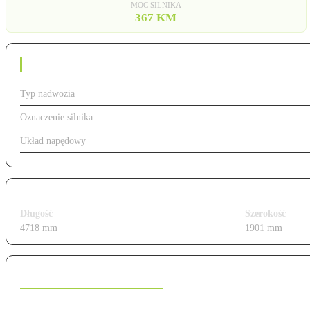
MOC SILNIKA
367 KM
Dane techniczne
Typ nadwozia
Oznaczenie silnika
367
Układ napędowy
Wymiary i gabaryty
Długość
Szerokość
4718 mm
1901 mm
Charakterystyka modelu