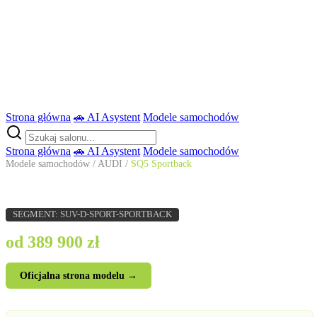
Strona główna
🚗 AI Asystent
Modele samochodów
Strona główna
🚗 AI Asystent
Modele samochodów
Modele samochodów
/
AUDI
/
SQ5 Sportback
AUDI SQ5 Sportback
SEGMENT: SUV-D-SPORT-SPORTBACK
od 389 900 zł
Oficjalna strona modelu →