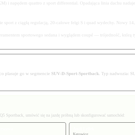
 i napędem quattro z sport differential. Opadająca linia dachu nada
ie sport z ciągłą regulacją, 20-calowe felgi S i quad wydechy. Nowy 14,
peramentem sportowego sedana i wyglądem coupé — trójedność, którą ty
 co plasuje go w segmencie
SUV-D-Sport-Sportback
. Typ nadwozia: S
5 Sportback, umówić się na jazdę próbną lub skonfigurować samochód:
arszawa
Audi Lellek
Katowice