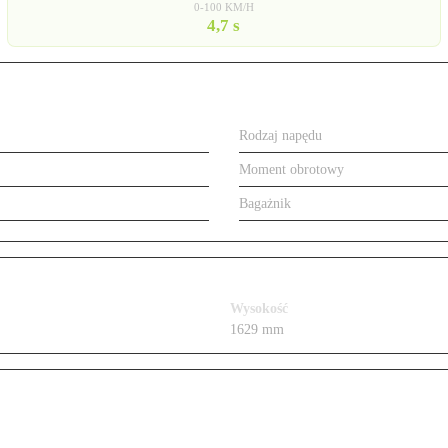
0-100 KM/H
4,7 s
SUV
Rodzaj napędu
 KM, benzyna (3.0 V6 TFSI quattro)
Moment obrotowy
quattro AWD
Bagażnik
Wysokość
1629 mm