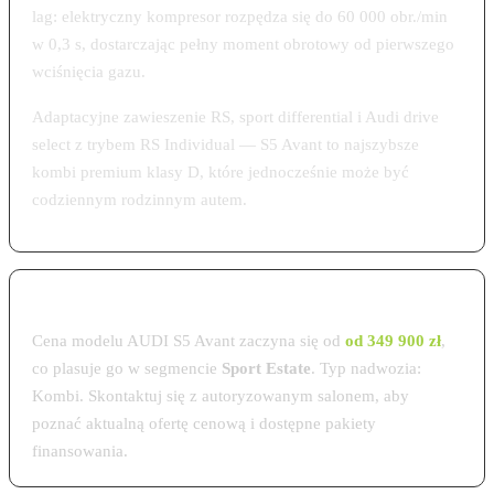
lag: elektryczny kompresor rozpędza się do 60 000 obr./min
w 0,3 s, dostarczając pełny moment obrotowy od pierwszego
wciśnięcia gazu.
Adaptacyjne zawieszenie RS, sport differential i Audi drive
select z trybem RS Individual — S5 Avant to najszybsze
kombi premium klasy D, które jednocześnie może być
codziennym rodzinnym autem.
Cena AUDI S5 Avant w Polsce 2026
Cena modelu AUDI S5 Avant zaczyna się od
od 349 900 zł
,
co plasuje go w segmencie
Sport Estate
. Typ nadwozia:
Kombi. Skontaktuj się z autoryzowanym salonem, aby
poznać aktualną ofertę cenową i dostępne pakiety
finansowania.