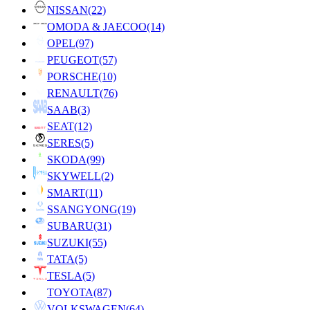
NISSAN
(22)
OMODA & JAECOO
(14)
OPEL
(97)
PEUGEOT
(57)
PORSCHE
(10)
RENAULT
(76)
SAAB
(3)
SEAT
(12)
SERES
(5)
SKODA
(99)
SKYWELL
(2)
SMART
(11)
SSANGYONG
(19)
SUBARU
(31)
SUZUKI
(55)
TATA
(5)
TESLA
(5)
TOYOTA
(87)
VOLKSWAGEN
(64)