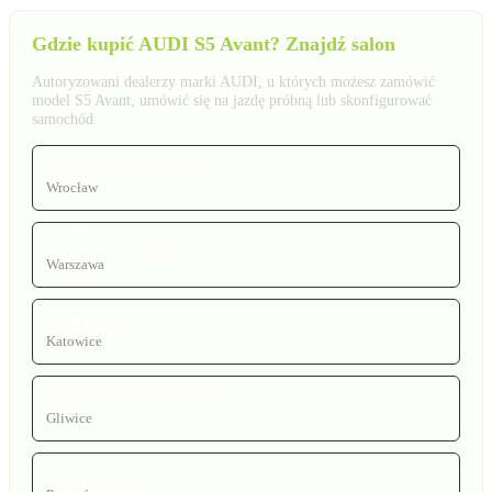
Gdzie kupić AUDI S5 Avant? Znajdź salon
Autoryzowani dealerzy marki AUDI, u których możesz zamówić
model S5 Avant, umówić się na jazdę próbną lub skonfigurować
samochód:
Audi Centrum Wrocław
Wrocław
Audi City Warszawa
Warszawa
Audi Lellek
Katowice
AUTO LELLEK PLUS S.J.
Gliwice
Auto Premium