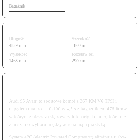
Bagażnik
476 l
Wymiary i gabaryty
Długość
Szerokość
4829 mm
1860 mm
Wysokość
Rozstaw osi
1468 mm
2900 mm
Charakterystyka modelu
Audi S5 Avant to sportowe kombi z 367 KM V6 TFSI i
napędem quattro — 0-100 w 4,5 s z bagażnikiem 476 litrów,
w którym zmieszczą się rowery lub narty. To auto, które nie
zmusza do wyboru między adrenaliną a praktyką.
System ePC (electric Powered Compressor) eliminuje turbo-