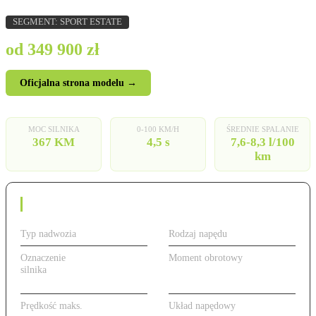
SEGMENT: SPORT ESTATE
od 349 900 zł
Oficjalna strona modelu →
MOC SILNIKA
0-100 KM/H
ŚREDNIE SPALANIE
367 KM
4,5 s
7,6-8,3 l/100
km
Dane techniczne
Typ nadwozia
Kombi
Rodzaj napędu
Benzyna
Oznaczenie
367 KM, benzyna
Moment obrotowy
550 Nm
silnika
(3.0 V6 TFSI
quattro)
Prędkość maks.
250 km/h
Układ napędowy
quattro AWD