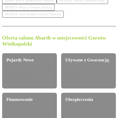
BMW: BMW Bońkowscy Gorzów
HONDA: Głuchy Gorzów Wlkp.
MAXUS: Maxus Gorzów (Gezet)
MAZDA: Auto Kordyl Gorzów (Serwis)
Oferta salonu Abarth w miejscowości Gorzów
Wielkopolski
Pojazdy Nowe
Używane z Gwarancją
Pełna gama modelowa Abarth
Certyfikowane auta używane z
dostępna do konfiguracji i
pewną historią serwisową i
jazdy próbnej.
techniczną.
Finansowanie
Ubezpieczenia
Leasing, najem
Atrakcyjne pakiety dealerskie
długoterminowy i kredyt
OC/AC/NNW oraz Assistance
Abarth Finance dostosowany
dopasowane do Twojego