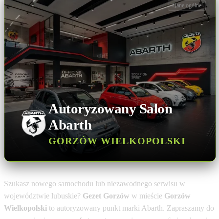
Dane ogólne
Autoryzowany Salon
Abarth
GORZÓW WIELKOPOLSKI
Szukasz nowego samochodu lub niezawodnego serwisu w
województwie lubuskie?
Gezet Gorzów
w mieście
Gorzów
Wielkopolski
to autoryzowany punkt marki Abarth. Zapraszamy do