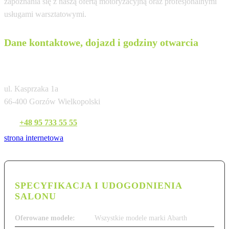
zapoznania się z naszą ofertą motoryzacyjną oraz profesjonalnymi
usługami warsztatowymi.
Dane kontaktowe, dojazd i godziny otwarcia
Gezet Gorzów
ul. Kasprzaka 1a
66-400 Gorzów Wielkopolski
Tel:
+48 95 733 55 55
strona internetowa
SPECYFIKACJA I UDOGODNIENIA
SALONU
Oferowane modele:
Wszystkie modele marki Abarth