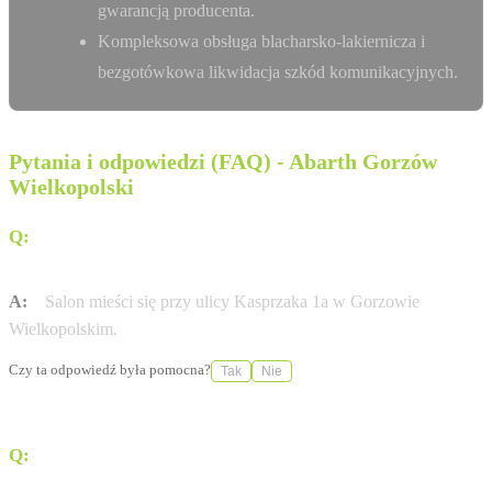
gwarancją producenta.
Kompleksowa obsługa blacharsko-lakiernicza i
bezgotówkowa likwidacja szkód komunikacyjnych.
Pytania i odpowiedzi (FAQ) - Abarth Gorzów
Wielkopolski
Q:
Gdzie znajduje się salon Gezet w Gorzowie
Wielkopolskim?
A:
Salon mieści się przy ulicy Kasprzaka 1a w Gorzowie
Wielkopolskim.
Czy ta odpowiedź była pomocna?
Tak
Nie
Q:
Jakie modele marki Abarth są dostępne w ofercie?