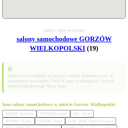
zobacz także wszystkie
salony samochodowe GORZÓW
WIELKOPOLSKI
(19)
Lokalizacja i punkty orientacyjne
Salon Gezet znajduje się tuż przy drodze krajowej nr 22, w
sąsiedztwie stacji paliw Circle K oraz w odległości 2 km od
centrum handlowego Nova Park.
Inne salony samochodowe w mieście Gorzów Wielkopolski
SKODA: Auto-Bis
HYUNDAI: Gezet
KIA: Gezet
HONDA: Głuchy
SUZUKI: Gezet
BAIC: BAIC Gorzów (Gezet)