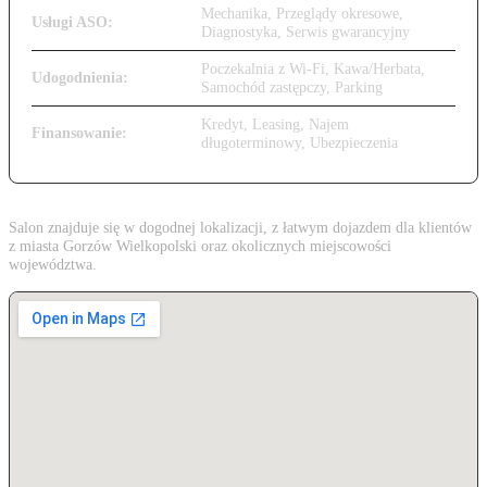
Mechanika, Przeglądy okresowe,
Usługi ASO:
Diagnostyka, Serwis gwarancyjny
Poczekalnia z Wi-Fi, Kawa/Herbata,
Udogodnienia:
Samochód zastępczy, Parking
Kredyt, Leasing, Najem
Finansowanie:
długoterminowy, Ubezpieczenia
Salon znajduje się w dogodnej lokalizacji, z łatwym dojazdem dla klientów
z miasta Gorzów Wielkopolski oraz okolicznych miejscowości
województwa.