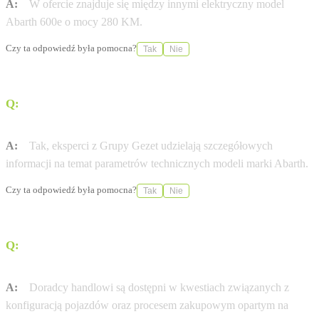
A:
W ofercie znajduje się między innymi elektryczny model
Abarth 600e o mocy 280 KM.
Czy ta odpowiedź była pomocna?
Tak
Nie
Q:
Czy w salonie można uzyskać informacje o
specyfikacji technicznej pojazdów?
A:
Tak, eksperci z Grupy Gezet udzielają szczegółowych
informacji na temat parametrów technicznych modeli marki Abarth.
Czy ta odpowiedź była pomocna?
Tak
Nie
Q:
Czy salon oferuje wsparcie w procesie zakupu
samochodu?
A:
Doradcy handlowi są dostępni w kwestiach związanych z
konfiguracją pojazdów oraz procesem zakupowym opartym na