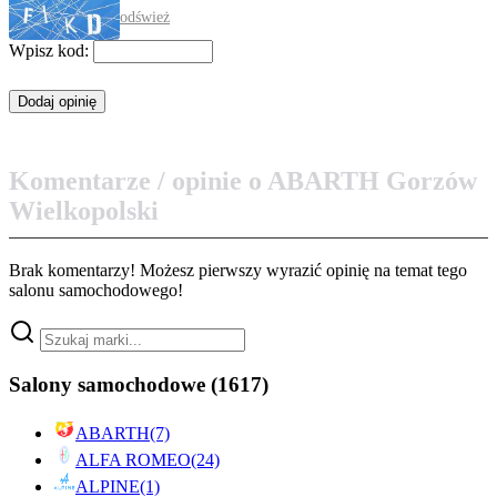
odśwież
Wpisz kod:
Komentarze / opinie o ABARTH Gorzów
Wielkopolski
Brak komentarzy! Możesz pierwszy wyrazić opinię na temat tego
salonu samochodowego!
Salony samochodowe
(1617)
ABARTH
(7)
ALFA ROMEO
(24)
ALPINE
(1)