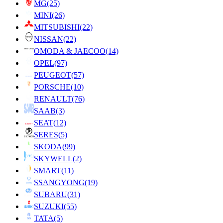
MG
(25)
MINI
(26)
MITSUBISHI
(22)
NISSAN
(22)
OMODA & JAECOO
(14)
OPEL
(97)
PEUGEOT
(57)
PORSCHE
(10)
RENAULT
(76)
SAAB
(3)
SEAT
(12)
SERES
(5)
SKODA
(99)
SKYWELL
(2)
SMART
(11)
SSANGYONG
(19)
SUBARU
(31)
SUZUKI
(55)
TATA
(5)