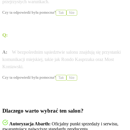
przejrzystych warunkach.
Czy ta odpowiedź była pomocna?
Tak
Nie
Q:
Czy w pobliżu salonu znajdują się punkty komunikacji
miejskiej?
A:
W bezpośrednim sąsiedztwie salonu znajdują się przystanki
komunikacji miejskiej, takie jak Rondo Kasprzaka oraz Most
Koniawski.
Czy ta odpowiedź była pomocna?
Tak
Nie
Dlaczego warto wybrać ten salon?
Autoryzacja Abarth:
Oficjalny punkt sprzedaży i serwisu,
gwarantujący najwyższe standardy producenta.