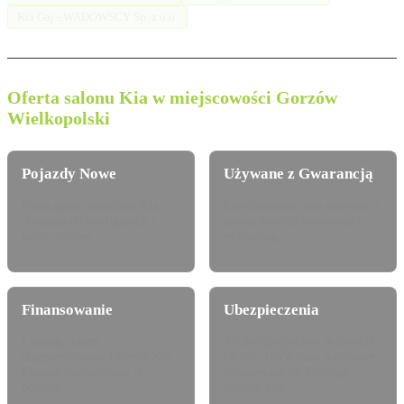
Kia Gaj - WADOWSCY Sp. z o.o.
Oferta salonu Kia w miejscowości Gorzów
Wielkopolski
Pojazdy Nowe
Używane z Gwarancją
Pełna gama modelowa Kia
Certyfikowane auta używane z
dostępna do konfiguracji i
pewną historią serwisową i
jazdy próbnej.
techniczną.
Finansowanie
Ubezpieczenia
Leasing, najem
Atrakcyjne pakiety dealerskie
długoterminowy i kredyt Kia
OC/AC/NNW oraz Assistance
Finance dostosowany do
dopasowane do Twojego
potrzeb.
modelu Kia.