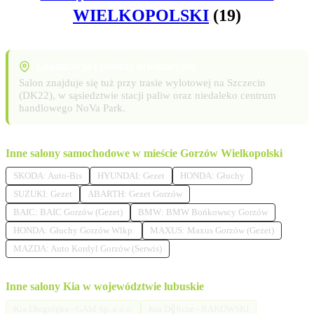
WIELKOPOLSKI
(19)
Lokalizacja i punkty orientacyjne
Salon znajduje się tuż przy trasie wylotowej na Szczecin
(DK22), w sąsiedztwie stacji paliw oraz niedaleko centrum
handlowego NoVa Park.
Inne salony samochodowe w mieście Gorzów Wielkopolski
SKODA: Auto-Bis
HYUNDAI: Gezet
HONDA: Głuchy
SUZUKI: Gezet
ABARTH: Gezet Gorzów
BAIC: BAIC Gorzów (Gezet)
BMW: BMW Bońkowscy Gorzów
HONDA: Głuchy Gorzów Wlkp.
MAXUS: Maxus Gorzów (Gezet)
MAZDA: Auto Kordyl Gorzów (Serwis)
Inne salony Kia w województwie lubuskie
Kia Długołęka - GAM Sp. z o.o.
Kia D╣bcze - RAKOWSKI