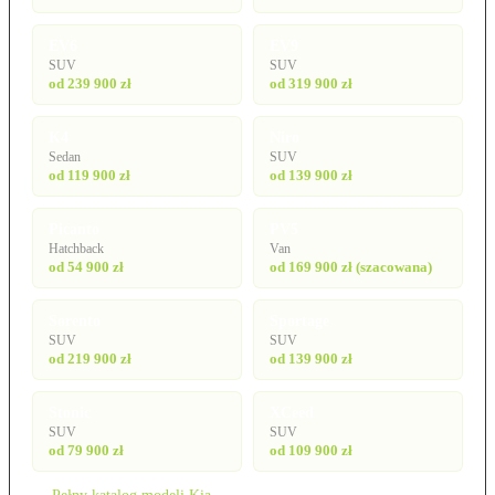
EV6
EV9
SUV
SUV
od 239 900 zł
od 319 900 zł
K4
Niro
Sedan
SUV
od 119 900 zł
od 139 900 zł
Picanto
PV5
Hatchback
Van
od 54 900 zł
od 169 900 zł (szacowana)
Sorento
Sportage
SUV
SUV
od 219 900 zł
od 139 900 zł
Stonic
XCeed
SUV
SUV
od 79 900 zł
od 109 900 zł