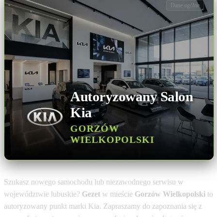
Dane ogólne
Autoryzowany Salon
Kia
GORZÓW
WIELKOPOLSKI
Szukasz nowego samochodu lub niezawodnego serwisu w
województwie lubuskie?
Gezet
w mieście
Gorzów Wielkopolski
to
autoryzowany punkt marki Kia. Zapraszamy do zapoznania się z