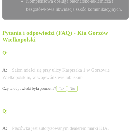
Kompleksowa obsługa blacharsko-lakiernicza i
bezgotówkowa likwidacja szkód komunikacyjnych.
Pytania i odpowiedzi (FAQ) - Kia Gorzów
Wielkopolski
Q:
Gdzie znajduje się salon Gezet w Gorzowie
Wielkopolskim?
A:
Salon mieści się przy ulicy Kasprzaka 1 w Gorzowie
Wielkopolskim, w województwie lubuskim.
Czy ta odpowiedź była pomocna?
Tak
Nie
Q:
Jakie marki pojazdów oferuje dealer Gezet w tej
lokalizacji?
A:
Placówka jest autoryzowanym dealerem marki KIA,