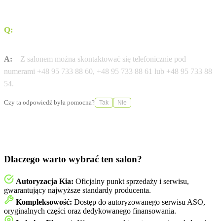
Q:
Jak skontaktować się z salonem w celu uzyskania
informacji o ofercie?
A:
Z salonem można skontaktować się telefonicznie pod
numerami +48 95 733 88 60, +48 95 733 88 61 lub +48 95 733 88
54.
Czy ta odpowiedź była pomocna?
Tak
Nie
Dlaczego warto wybrać ten salon?
Autoryzacja Kia:
Oficjalny punkt sprzedaży i serwisu,
gwarantujący najwyższe standardy producenta.
Kompleksowość:
Dostęp do autoryzowanego serwisu ASO,
oryginalnych części oraz dedykowanego finansowania.