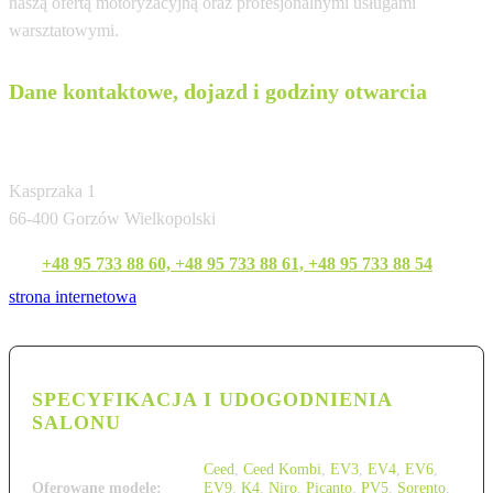
naszą ofertą motoryzacyjną oraz profesjonalnymi usługami
warsztatowymi.
Dane kontaktowe, dojazd i godziny otwarcia
Gezet
Kasprzaka 1
66-400 Gorzów Wielkopolski
Tel:
+48 95 733 88 60, +48 95 733 88 61, +48 95 733 88 54
strona internetowa
SPECYFIKACJA I UDOGODNIENIA
SALONU
Ceed
,
Ceed Kombi
,
EV3
,
EV4
,
EV6
,
Oferowane modele:
EV9
,
K4
,
Niro
,
Picanto
,
PV5
,
Sorento
,