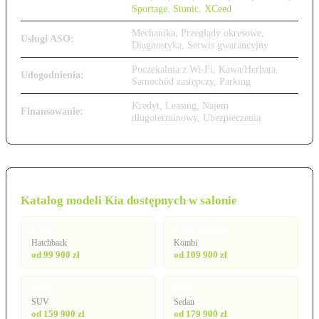
Sportage
,
Stonic
,
XCeed
Mechanika, Przeglądy okresowe,
Usługi ASO:
Diagnostyka, Serwis gwarancyjny
Poczekalnia z Wi-Fi, Kawa/Herbata,
Udogodnienia:
Samochód zastępczy, Parking
Kredyt, Leasing, Najem
Finansowanie:
długoterminowy, Ubezpieczenia
Katalog modeli Kia dostępnych w salonie
Ceed
Ceed Kombi
Hatchback
Kombi
od 99 900 zł
od 109 900 zł
EV3
EV4
SUV
Sedan
od 159 900 zł
od 179 900 zł