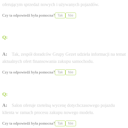
oferującym sprzedaż nowych i używanych pojazdów.
Czy ta odpowiedź była pomocna?
Tak
Nie
Q:
Czy w salonie można uzyskać wsparcie w zakresie
finansowania zakupu?
A:
Tak, zespół doradców Grupy Gezet udziela informacji na temat
aktualnych ofert finansowania zakupu samochodu.
Czy ta odpowiedź była pomocna?
Tak
Nie
Q:
Czy dealer prowadzi skup używanych samochodów?
A:
Salon oferuje rzetelną wycenę dotychczasowego pojazdu
klienta w ramach procesu zakupu nowego modelu.
Czy ta odpowiedź była pomocna?
Tak
Nie