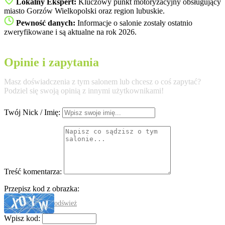
Lokalny Ekspert:
Kluczowy punkt motoryzacyjny obsługujący
miasto Gorzów Wielkopolski oraz region lubuskie.
Pewność danych:
Informacje o salonie zostały ostatnio
zweryfikowane i są aktualne na rok 2026.
Opinie i zapytania
Masz doświadczenia z tym salonem lub chcesz o coś zapytać?
Podziel się swoją opinią z innymi użytkownikami!
Twój Nick / Imię:
Treść komentarza:
Przepisz kod z obrazka:
odśwież
Wpisz kod: