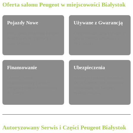
Oferta salonu Peugeot w miejscowości Białystok
Pojazdy Nowe
Używane z Gwarancją
Pełna gama modelowa Peugeot
Certyfikowane auta używane z
dostępna do konfiguracji i
pewną historią serwisową i
jazdy próbnej.
techniczną.
Finansowanie
Ubezpieczenia
Leasing, najem
Atrakcyjne pakiety dealerskie
długoterminowy i kredyt
OC/AC/NNW oraz Assistance
Peugeot Finance dostosowany
dopasowane do Twojego
do potrzeb.
modelu Peugeot.
Autoryzowany Serwis i Części Peugeot Białystok