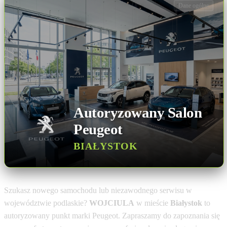
Dane ogólne
Autoryzowany Salon
Peugeot
BIAŁYSTOK
Szukasz nowego samochodu lub niezawodnego serwisu w
województwie podlaskie?
WOJCIULA
w mieście
Białystok
to
autoryzowany punkt marki Peugeot. Zapraszamy do zapoznania się