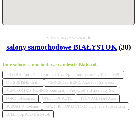
zobacz także wszystkie
salony samochodowe BIAŁYSTOK
(30)
Inne salony samochodowe w mieście Białystok
TOYOTA: Auto Park Czarnik i S-ka, Sp. J. Autoryzowany Diler TMPL
MITSUBISHI: Grafix
MERCEDES BENZ: Auto Idea Sp. z o.o.
ALFA ROMEO: KONRYS Konstanty i Krzysztof Świerzbińscy SP.J.
FORD: Biacomex
OPEL: TOP AUTO
HYUNDAI: Nord Auto
SUZUKI: Auto-Kras
KIA: PHU TOP MOTORS Swietłana Topczewska
OPEL: Top Auto Białystok