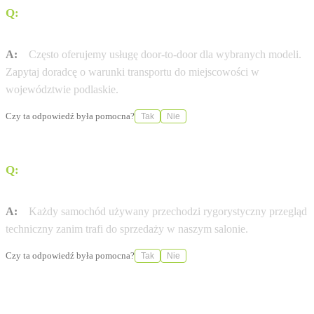
Q:
Czy WOJCIULA oferuje dostawę pod dom (door-to-
door)?
A:
Często oferujemy usługę door-to-door dla wybranych modeli.
Zapytaj doradcę o warunki transportu do miejscowości w
województwie podlaskie.
Czy ta odpowiedź była pomocna?
Tak
Nie
Q:
Czy auta używane w WOJCIULA mają certyfikat
jakości?
A:
Każdy samochód używany przechodzi rygorystyczny przegląd
techniczny zanim trafi do sprzedaży w naszym salonie.
Czy ta odpowiedź była pomocna?
Tak
Nie