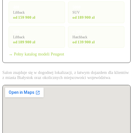
408
5008
Liftback
SUV
od 159 900 zł
od 189 900 zł
508
e-208
Liftback
Hatchback
od 189 900 zł
od 139 900 zł
→ Pełny katalog modeli Peugeot
Salon znajduje się w dogodnej lokalizacji, z łatwym dojazdem dla klientów
z miasta Białystok oraz okolicznych miejscowości województwa.