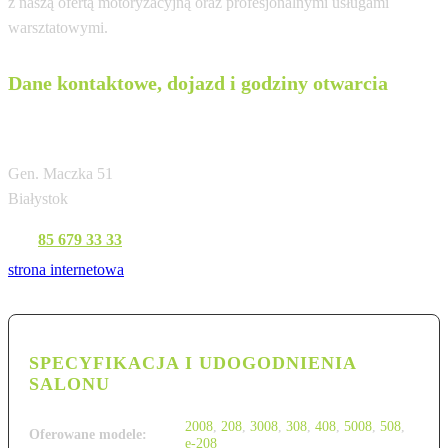
z naszą ofertą motoryzacyjną oraz profesjonalnymi usługami
warsztatowymi.
Dane kontaktowe, dojazd i godziny otwarcia
WOJCIULA
Gen. Maczka 51
Białystok
Tel:
85 679 33 33
strona internetowa
SPECYFIKACJA I UDOGODNIENIA
SALONU
2008
,
208
,
3008
,
308
,
408
,
5008
,
508
,
Oferowane modele:
e-208