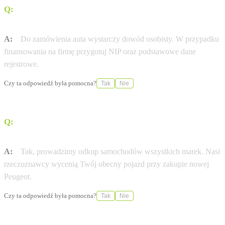
Q:
Jakie dokumenty są potrzebne do zamówienia nowej
Peugeot?
A:
Do zamówienia auta wystarczy dowód osobisty. W przypadku
finansowania na firmę przygotuj NIP oraz podstawowe dane
rejestrowe.
Czy ta odpowiedź była pomocna?
Tak
Nie
Q:
Czy mogę zostawić swój obecny samochód w
rozliczeniu?
A:
Tak, prowadzimy odkup samochodów wszystkich marek. Nasi
rzeczoznawcy wycenią Twój obecny pojazd przy zakupie nowej
Peugeot.
Czy ta odpowiedź była pomocna?
Tak
Nie