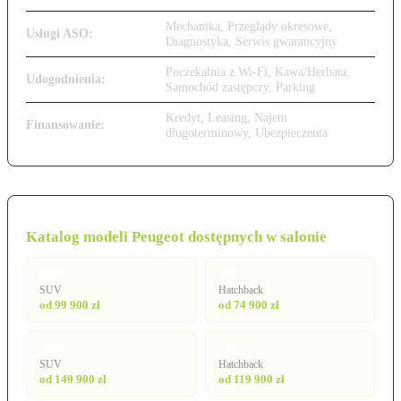
Mechanika, Przeglądy okresowe,
Usługi ASO:
Diagnostyka, Serwis gwarancyjny
Poczekalnia z Wi-Fi, Kawa/Herbata,
Udogodnienia:
Samochód zastępczy, Parking
Kredyt, Leasing, Najem
Finansowanie:
długoterminowy, Ubezpieczenia
Katalog modeli Peugeot dostępnych w salonie
2008
208
SUV
Hatchback
od 99 900 zł
od 74 900 zł
3008
308
SUV
Hatchback
od 149 900 zł
od 119 900 zł