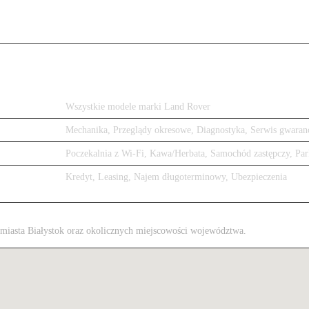
Wszystkie modele marki Land Rover
Mechanika, Przeglądy okresowe, Diagnostyka, Serwis gwaran
Poczekalnia z Wi-Fi, Kawa/Herbata, Samochód zastępczy, Par
Kredyt, Leasing, Najem długoterminowy, Ubezpieczenia
z miasta Białystok oraz okolicznych miejscowości województwa.