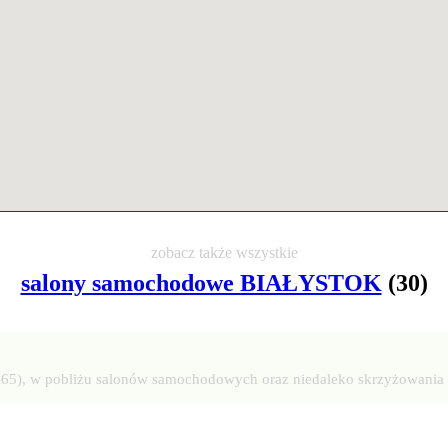
zobacz także wszystkie
salony samochodowe BIAŁYSTOK
(30)
DK65), w pobliżu salonów samochodowych oraz niedaleko skrzyżowania 