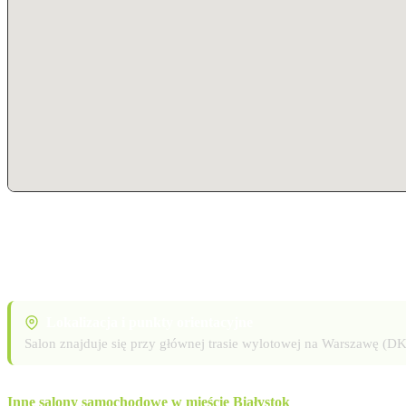
Lokalizacja i punkty orientacyjne
Salon znajduje się przy głównej trasie wylotowej na Warszawę (
Inne salony samochodowe w mieście Białystok