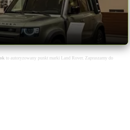
tok
to autoryzowany punkt marki Land Rover. Zapraszamy do