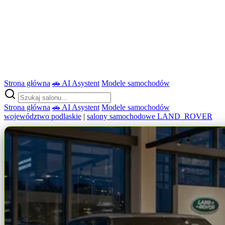
Strona główna
🚗 AI Asystent
Modele samochodów
Strona główna
🚗 AI Asystent
Modele samochodów
województwo podlaskie
|
salony samochodowe LAND_ROVER