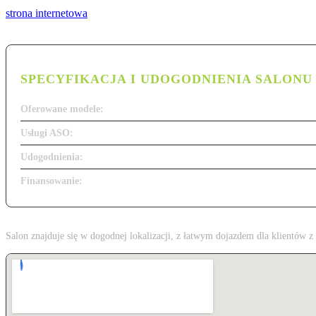
strona internetowa
SPECYFIKACJA I UDOGODNIENIA SALONU
Oferowane modele:
Usługi ASO:
Udogodnienia:
Finansowanie:
Salon znajduje się w dogodnej lokalizacji, z łatwym dojazdem dla klientów 