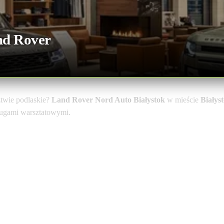
nd Rover
twie podlaskie?
Land Rover Nord Auto Białystok
w mieście
Białys
sługami warsztatowymi.