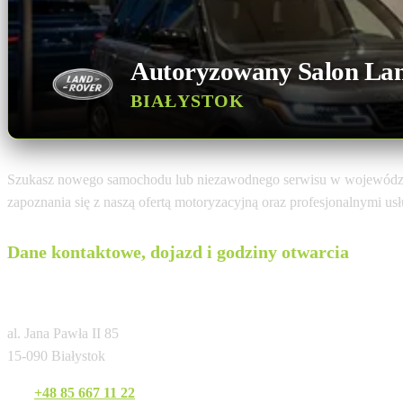
Autoryzowany Salon La
BIAŁYSTOK
Szukasz nowego samochodu lub niezawodnego serwisu w wojewódz
zapoznania się z naszą ofertą motoryzacyjną oraz profesjonalnymi u
Dane kontaktowe, dojazd i godziny otwarcia
Land Rover Nord Auto Białystok
al. Jana Pawła II 85
15-090 Białystok
Tel:
+48 85 667 11 22