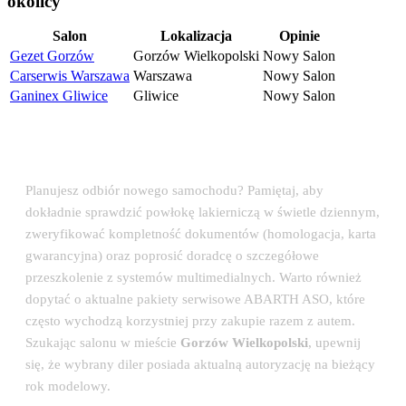
okolicy
Salon
Lokalizacja
Opinie
Gezet Gorzów
Gorzów Wielkopolski
Nowy Salon
Carserwis Warszawa
Warszawa
Nowy Salon
Ganinex Gliwice
Gliwice
Nowy Salon
💡 Porada eksperta: Odbiór auta w salonie
ABARTH
Planujesz odbiór nowego samochodu? Pamiętaj, aby
dokładnie sprawdzić powłokę lakierniczą w świetle dziennym,
zweryfikować kompletność dokumentów (homologacja, karta
gwarancyjna) oraz poprosić doradcę o szczegółowe
przeszkolenie z systemów multimedialnych. Warto również
dopytać o aktualne pakiety serwisowe ABARTH ASO, które
często wychodzą korzystniej przy zakupie razem z autem.
Szukając salonu w mieście
Gorzów Wielkopolski
, upewnij
się, że wybrany diler posiada aktualną autoryzację na bieżący
rok modelowy.