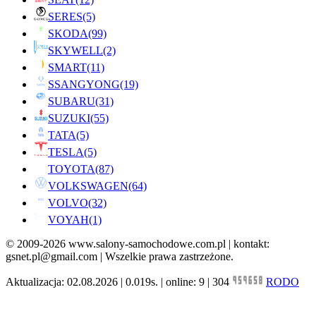
SERES
(5)
SKODA
(99)
SKYWELL
(2)
SMART
(11)
SSANGYONG
(19)
SUBARU
(31)
SUZUKI
(55)
TATA
(5)
TESLA
(5)
TOYOTA
(87)
VOLKSWAGEN
(64)
VOLVO
(32)
VOYAH
(1)
© 2009-2026 www.salony-samochodowe.com.pl | kontakt:
gsnet.pl@gmail.com | Wszelkie prawa zastrzeżone.
Aktualizacja: 02.08.2026 | 0.019s. | online: 9 | 304
RODO