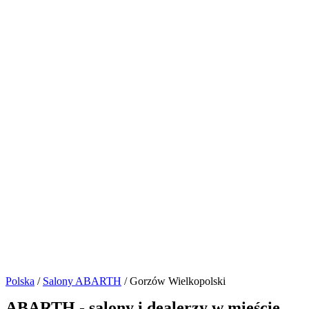
Polska
/
Salony ABARTH
/ Gorzów Wielkopolski
ABARTH - salony i dealerzy w mieście