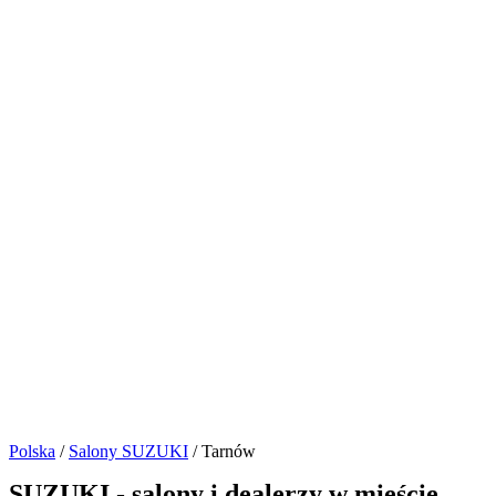
Polska
/
Salony SUZUKI
/ Tarnów
SUZUKI - salony i dealerzy w mieście