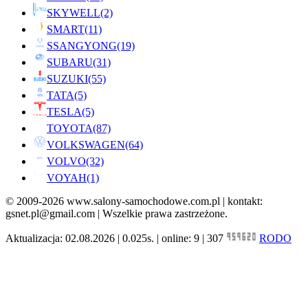
SKYWELL
(2)
SMART
(11)
SSANGYONG
(19)
SUBARU
(31)
SUZUKI
(55)
TATA
(5)
TESLA
(5)
TOYOTA
(87)
VOLKSWAGEN
(64)
VOLVO
(32)
VOYAH
(1)
© 2009-2026 www.salony-samochodowe.com.pl | kontakt:
gsnet.pl@gmail.com | Wszelkie prawa zastrzeżone.
Aktualizacja: 02.08.2026 | 0.025s. | online: 9 | 307
RODO