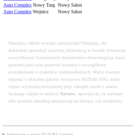
Auto Complex
Nowy Targ
Nowy Salon
Auto Complex
Wojnicz
Nowy Salon
💡 Porada eksperta: Odbiór auta w salonie
SUZUKI
Planujesz odbiór nowego samochodu? Pamiętaj, aby
dokładnie sprawdzić powłokę lakierniczą w świetle dziennym,
zweryfikować kompletność dokumentów (homologacja, karta
gwarancyjna) oraz poprosić doradcę o szczegółowe
przeszkolenie z systemów multimedialnych. Warto również
dopytać o aktualne pakiety serwisowe SUZUKI ASO, które
często wychodzą korzystniej przy zakupie razem z autem.
Szukając salonu w mieście
Tarnów
, upewnij się, że wybrany
diler posiada aktualną autoryzację na bieżący rok modelowy.
Informacje o marce SUZUKI (ogólne)