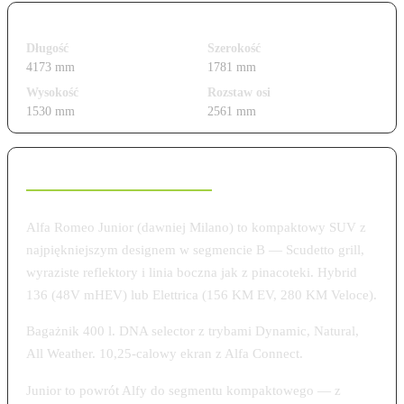
Wymiary i gabaryty
Długość
Szerokość
4173 mm
1781 mm
Wysokość
Rozstaw osi
1530 mm
2561 mm
Charakterystyka modelu
Alfa Romeo Junior (dawniej Milano) to kompaktowy SUV z
najpiękniejszym designem w segmencie B — Scudetto grill,
wyraziste reflektory i linia boczna jak z pinacoteki. Hybrid
136 (48V mHEV) lub Elettrica (156 KM EV, 280 KM Veloce).
Bagażnik 400 l. DNA selector z trybami Dynamic, Natural,
All Weather. 10,25-calowy ekran z Alfa Connect.
Junior to powrót Alfy do segmentu kompaktowego — z