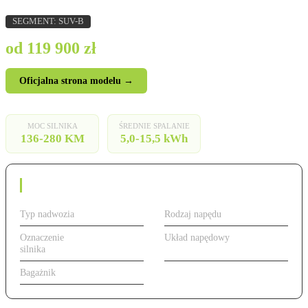
SEGMENT: SUV-B
od 119 900 zł
Oficjalna strona modelu →
MOC SILNIKA
ŚREDNIE SPALANIE
136-280 KM
5,0-15,5 kWh
Dane techniczne
Typ nadwozia
SUV
Rodzaj napędu
Benzyna
Oznaczenie
od 136 do 280 KM,
Układ napędowy
Przedni
silnika
benzyna/elektryczny
Bagażnik
400 l