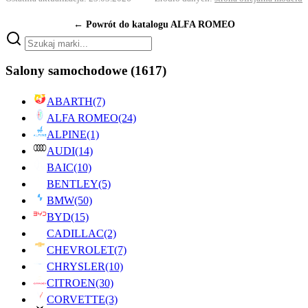
← Powrót do katalogu ALFA ROMEO
Salony samochodowe
(1617)
ABARTH
(7)
ALFA ROMEO
(24)
ALPINE
(1)
AUDI
(14)
BAIC
(10)
BENTLEY
(5)
BMW
(50)
BYD
(15)
CADILLAC
(2)
CHEVROLET
(7)
CHRYSLER
(10)
CITROEN
(30)
CORVETTE
(3)