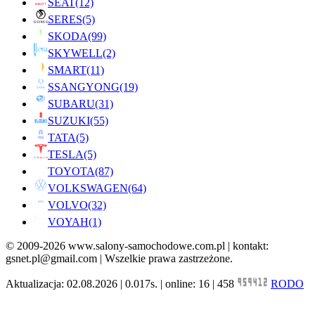
SEAT
(12)
SERES
(5)
SKODA
(99)
SKYWELL
(2)
SMART
(11)
SSANGYONG
(19)
SUBARU
(31)
SUZUKI
(55)
TATA
(5)
TESLA
(5)
TOYOTA
(87)
VOLKSWAGEN
(64)
VOLVO
(32)
VOYAH
(1)
© 2009-2026 www.salony-samochodowe.com.pl | kontakt:
gsnet.pl@gmail.com | Wszelkie prawa zastrzeżone.
Aktualizacja: 02.08.2026 | 0.017s. | online: 16 | 458
RODO