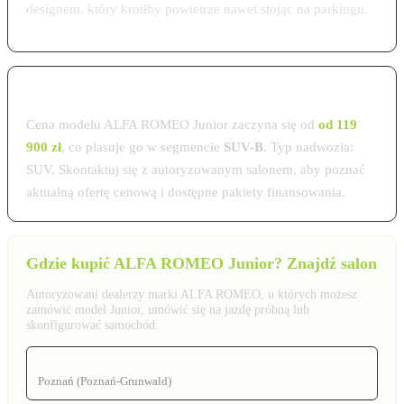
designem, który kroiłby powietrze nawet stojąc na parkingu.
Cena ALFA ROMEO Junior w Polsce 2026
Cena modelu ALFA ROMEO Junior zaczyna się od
od 119
900 zł
, co plasuje go w segmencie
SUV-B
. Typ nadwozia:
SUV. Skontaktuj się z autoryzowanym salonem, aby poznać
aktualną ofertę cenową i dostępne pakiety finansowania.
Gdzie kupić ALFA ROMEO Junior? Znajdź salon
Autoryzowani dealerzy marki ALFA ROMEO, u których możesz
zamówić model Junior, umówić się na jazdę próbną lub
skonfigurować samochód:
ACM MARI-CAR Sp. z o.o.
Poznań (Poznań-Grunwald)