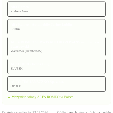
Alfa Romeo
Zielona Góra
Alfa Romeo - Automobile Torino Lublin
Lublin
ALFA ROMEO SERWIS AUTORYZOWANY inż. Tomasz
Twardowski
Warszawa (Rembertów)
AUTO DIUG Iwona Diug
SŁUPSK
AUTO TIM JANECZKO Sp. z o.o.
OPOLE
→ Wszystkie salony ALFA ROMEO w Polsce
Ostatnia aktualizacja: 23.03.2026
Źródło danych:
strona oficjalna modelu