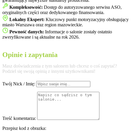
gwarantujący najwyższe standardy producenta.
Kompleksowość:
Dostęp do autoryzowanego serwisu ASO,
oryginalnych części oraz dedykowanego finansowania.
Lokalny Ekspert:
Kluczowy punkt motoryzacyjny obsługujący
miasto Warszawa oraz region mazowieckie.
Pewność danych:
Informacje o salonie zostały ostatnio
zweryfikowane i są aktualne na rok 2026.
Opinie i zapytania
Masz doświadczenia z tym salonem lub chcesz o coś zapytać?
Podziel się swoją opinią z innymi użytkownikami!
Twój Nick / Imię:
Treść komentarza:
Przepisz kod z obrazka: