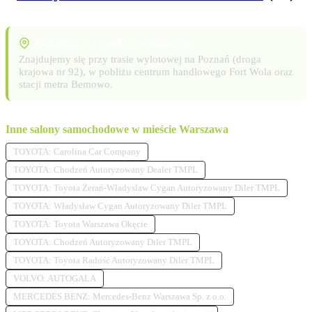
Lokalizacja i punkty orientacyjne
Znajdujemy się przy trasie wylotowej na Poznań (droga
krajowa nr 92), w pobliżu centrum handlowego Fort Wola oraz
stacji metra Bemowo.
Inne salony samochodowe w mieście Warszawa
TOYOTA: Carolina Car Company
TOYOTA: Chodzeń Autoryzowany Dealer TMPL
TOYOTA: Toyota Żerań-Władysław Cygan Autoryzowany Diler TMPL
TOYOTA: Władysław Cygan Autoryzowany Diler TMPL
TOYOTA: Toyota Warszawa Okęcie
TOYOTA: Chodzeń Autoryzowany Diler TMPL
TOYOTA: Toyota Radość Autoryzowany Diler TMPL
VOLVO: AUTOGALA
MERCEDES BENZ: Mercedes-Benz Warszawa Sp. z o.o.