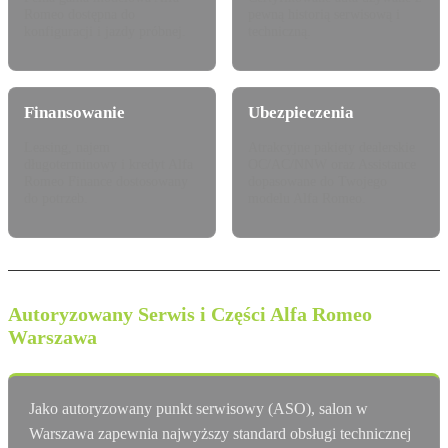
Romeo dostępna do
pewną historią serwisową i
konfiguracji i jazdy próbnej.
techniczną.
Finansowanie
Ubezpieczenia
Leasing, najem
Atrakcyjne pakiety dealerskie
długoterminowy i kredyt Alfa
OC/AC/NNW oraz Assistance
Romeo Finance dostosowany
dopasowane do Twojego
do potrzeb.
modelu Alfa Romeo.
Autoryzowany Serwis i Części Alfa Romeo
Warszawa
Jako autoryzowany punkt serwisowy (ASO), salon w
Warszawa zapewnia najwyższy standard obsługi technicznej