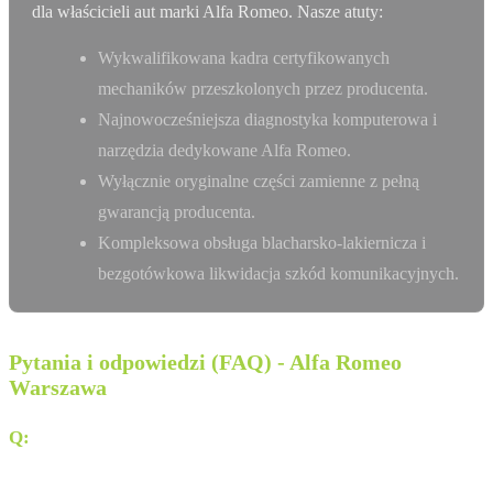
dla właścicieli aut marki Alfa Romeo. Nasze atuty:
Wykwalifikowana kadra certyfikowanych
mechaników przeszkolonych przez producenta.
Najnowocześniejsza diagnostyka komputerowa i
narzędzia dedykowane Alfa Romeo.
Wyłącznie oryginalne części zamienne z pełną
gwarancją producenta.
Kompleksowa obsługa blacharsko-lakiernicza i
bezgotówkowa likwidacja szkód komunikacyjnych.
Pytania i odpowiedzi (FAQ) - Alfa Romeo
Warszawa
Q:
Czy CARSERWIS Sp. z o.o. oferuje dostawę pod dom
(door-to-door)?