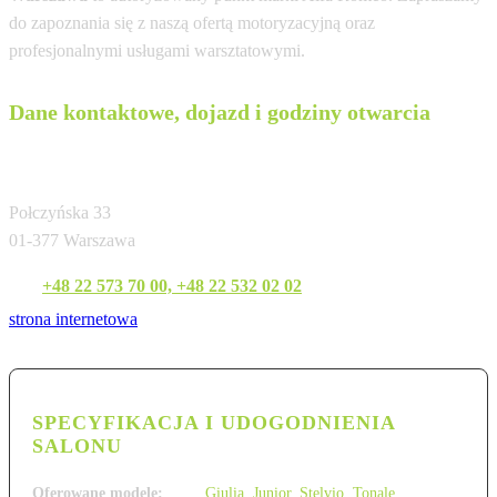
do zapoznania się z naszą ofertą motoryzacyjną oraz
profesjonalnymi usługami warsztatowymi.
Dane kontaktowe, dojazd i godziny otwarcia
CARSERWIS Sp. z o.o.
Połczyńska 33
01-377 Warszawa
Tel:
+48 22 573 70 00, +48 22 532 02 02
strona internetowa
SPECYFIKACJA I UDOGODNIENIA
SALONU
Oferowane modele:
Giulia
,
Junior
,
Stelvio
,
Tonale