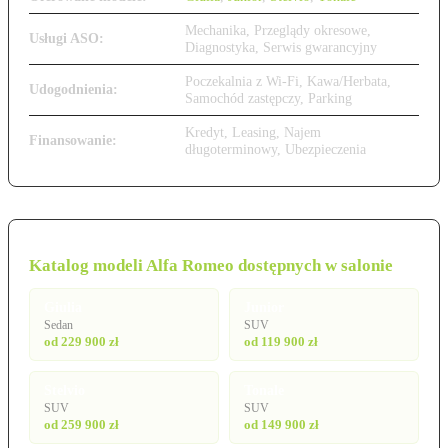
Mechanika, Przeglądy okresowe,
Usługi ASO:
Diagnostyka, Serwis gwarancyjny
Poczekalnia z Wi-Fi, Kawa/Herbata,
Udogodnienia:
Samochód zastępczy, Parking
Kredyt, Leasing, Najem
Finansowanie:
długoterminowy, Ubezpieczenia
Katalog modeli Alfa Romeo dostępnych w salonie
Giulia
Junior
Sedan
SUV
od 229 900 zł
od 119 900 zł
Stelvio
Tonale
SUV
SUV
od 259 900 zł
od 149 900 zł