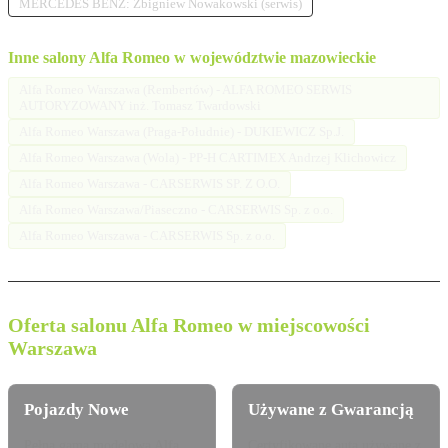
MERCEDES BENZ: Zbigniew Nowakowski (serwis)
Inne salony Alfa Romeo w województwie mazowieckie
Alfa Romeo Warszawa (Rembertów) - ALFA ROMEO SERWIS
AUTORYZOWANY inż. Tomasz Twardowski
Alfa Romeo Warszawa (Praga-Południe) - DUKIEWICZ Sp.J.
Alfa Romeo Warszawa (Wola) - PP-H CARTIMEX Andrzej Klichowicz
Alfa Romeo Warszawa - CARSERWIS SP. Z O.O.
Alfa Romeo Warszawa/Piaseczno - CARSERWIS Sp. z o.o.
Alfa Romeo Warszawa - CARSERWIS Sp. z o.o.
Oferta salonu Alfa Romeo w miejscowości
Warszawa
Pojazdy Nowe
Używane z Gwarancją
Pełna gama modelowa Alfa
Certyfikowane auta używane z