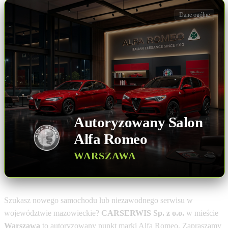
Dane ogólne
Autoryzowany Salon
Alfa Romeo
WARSZAWA
Szukasz nowego samochodu lub niezawodnego serwisu w
województwie mazowieckie?
CARSERWIS Sp. z o.o.
w mieście
Warszawa
to autoryzowany punkt marki Alfa Romeo. Zapraszamy