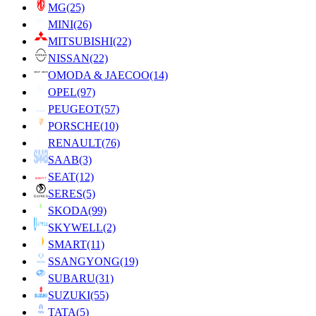
MG
(25)
MINI
(26)
MITSUBISHI
(22)
NISSAN
(22)
OMODA & JAECOO
(14)
OPEL
(97)
PEUGEOT
(57)
PORSCHE
(10)
RENAULT
(76)
SAAB
(3)
SEAT
(12)
SERES
(5)
SKODA
(99)
SKYWELL
(2)
SMART
(11)
SSANGYONG
(19)
SUBARU
(31)
SUZUKI
(55)
TATA
(5)