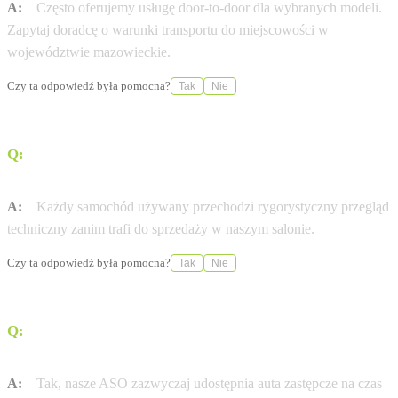
A:
Często oferujemy usługę door-to-door dla wybranych modeli.
Zapytaj doradcę o warunki transportu do miejscowości w
województwie mazowieckie.
Czy ta odpowiedź była pomocna?
Tak
Nie
Q:
Czy auta używane w CARSERWIS Sp. z o.o. mają
certyfikat jakości?
A:
Każdy samochód używany przechodzi rygorystyczny przegląd
techniczny zanim trafi do sprzedaży w naszym salonie.
Czy ta odpowiedź była pomocna?
Tak
Nie
Q:
Czy Autoryzowana Stacja Obsługi (ASO)
CARSERWIS Sp. z o.o. oferuje samochody zastępcze?
A:
Tak, nasze ASO zazwyczaj udostępnia auta zastępcze na czas