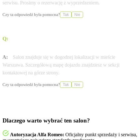
serwisu. Prosimy o rezerwację z wyprzedzeniem.
Czy ta odpowiedź była pomocna?
Tak
Nie
Q:
Jak dojechać do salonu CARSERWIS Sp. z o.o. przy
ul. Połczyńska 33?
A:
Salon znajduje się w dogodnej lokalizacji w mieście
Warszawa. Szczegółową mapę dojazdu znajdziesz w sekcji
kontaktowej na górze strony.
Czy ta odpowiedź była pomocna?
Tak
Nie
Dlaczego warto wybrać ten salon?
Autoryzacja Alfa Romeo:
Oficjalny punkt sprzedaży i serwisu,