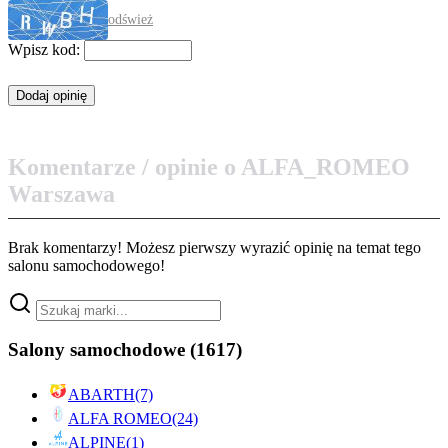
odśwież
Wpisz kod:
Komentarze / opinie o ALFA_ROMEO
Warszawa
Brak komentarzy! Możesz pierwszy wyrazić opinię na temat tego
salonu samochodowego!
Salony samochodowe
(1617)
ABARTH
(7)
ALFA ROMEO
(24)
ALPINE
(1)