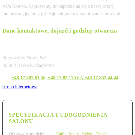
Alfa Romeo. Zapraszamy do zapoznania się z naszą ofertą
motoryzacyjną oraz profesjonalnymi usługami warsztatowymi.
Dane kontaktowe, dojazd i godziny otwarcia
AUTO-RES Sp. z o.o. Carservis S.A.
Pogwizdów Nowy 661
36-062 Rzeszów/Zaczernie
Tel:
+48 17 867 61 58, +48 17 852 75 62, +48 17 852 44 44
strona internetowa
SPECYFIKACJA I UDOGODNIENIA
SALONU
Oferowane modele:
Giulia
,
Junior
,
Stelvio
,
Tonale