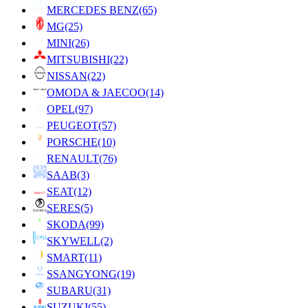
MERCEDES BENZ
(65)
MG
(25)
MINI
(26)
MITSUBISHI
(22)
NISSAN
(22)
OMODA & JAECOO
(14)
OPEL
(97)
PEUGEOT
(57)
PORSCHE
(10)
RENAULT
(76)
SAAB
(3)
SEAT
(12)
SERES
(5)
SKODA
(99)
SKYWELL
(2)
SMART
(11)
SSANGYONG
(19)
SUBARU
(31)
SUZUKI
(55)