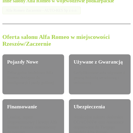
Inne salony Alfa Romeo w województwie podkarpackie
Alfa Romeo Zaczernie - AUTO-RES Sp z o.o.
Oferta salonu Alfa Romeo w miejscowości
Rzeszów/Zaczernie
Pojazdy Nowe
Używane z Gwarancją
Pełna gama modelowa Alfa
Certyfikowane auta używane z
Romeo dostępna do
pewną historią serwisową i
konfiguracji i jazdy próbnej.
techniczną.
Finansowanie
Ubezpieczenia
Leasing, najem
Atrakcyjne pakiety dealerskie
długoterminowy i kredyt Alfa
OC/AC/NNW oraz Assistance
Romeo Finance dostosowany
dopasowane do Twojego
do potrzeb.
modelu Alfa Romeo.