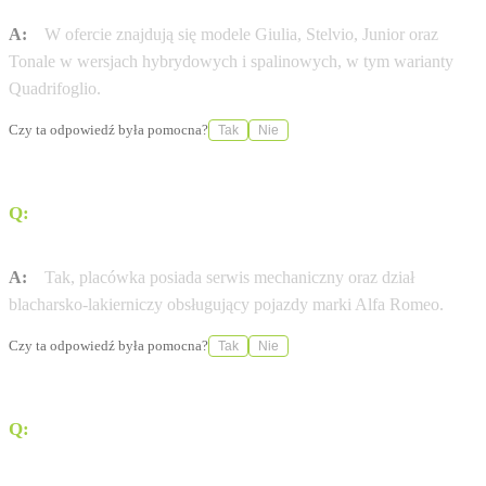
A:
W ofercie znajdują się modele Giulia, Stelvio, Junior oraz
Tonale w wersjach hybrydowych i spalinowych, w tym warianty
Quadrifoglio.
Czy ta odpowiedź była pomocna?
Tak
Nie
Q:
Czy w salonie można skorzystać z usług serwisu
mechanicznego?
A:
Tak, placówka posiada serwis mechaniczny oraz dział
blacharsko-lakierniczy obsługujący pojazdy marki Alfa Romeo.
Czy ta odpowiedź była pomocna?
Tak
Nie
Q:
Jakie opcje finansowania zakupu pojazdu oferuje
dealer?