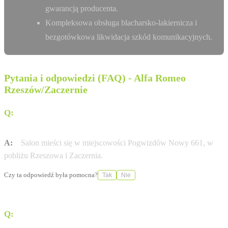
gwarancją producenta.
Kompleksowa obsługa blacharsko-lakiernicza i
bezgotówkowa likwidacja szkód komunikacyjnych.
Pytania i odpowiedzi (FAQ) - Alfa Romeo
Rzeszów/Zaczernie
Q:
Gdzie dokładnie znajduje się salon Alfa Romeo w
Rzeszowie?
A:
Salon mieści się w miejscowości Pogwizdów Nowy 661, w
pobliżu Rzeszowa i Zaczernia.
Czy ta odpowiedź była pomocna?
Tak
Nie
Q:
Jakie modele Alfa Romeo są obecnie dostępne w
ofercie?