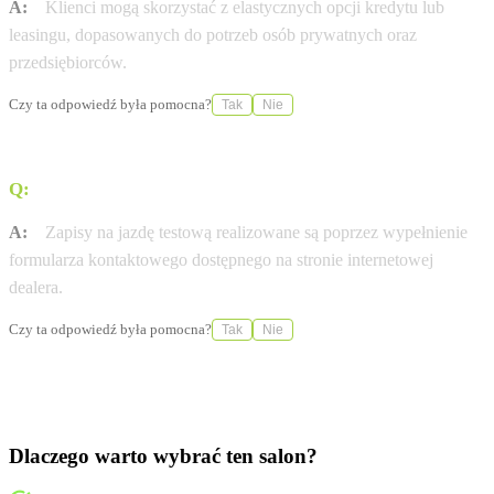
A:
Klienci mogą skorzystać z elastycznych opcji kredytu lub
leasingu, dopasowanych do potrzeb osób prywatnych oraz
przedsiębiorców.
Czy ta odpowiedź była pomocna?
Tak
Nie
Q:
W jaki sposób można umówić się na jazdę testową?
A:
Zapisy na jazdę testową realizowane są poprzez wypełnienie
formularza kontaktowego dostępnego na stronie internetowej
dealera.
Czy ta odpowiedź była pomocna?
Tak
Nie
Dlaczego warto wybrać ten salon?