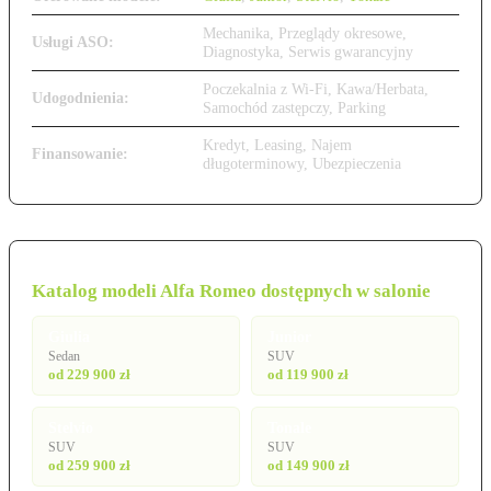
Mechanika, Przeglądy okresowe,
Usługi ASO:
Diagnostyka, Serwis gwarancyjny
Poczekalnia z Wi-Fi, Kawa/Herbata,
Udogodnienia:
Samochód zastępczy, Parking
Kredyt, Leasing, Najem
Finansowanie:
długoterminowy, Ubezpieczenia
Katalog modeli Alfa Romeo dostępnych w salonie
Giulia
Junior
Sedan
SUV
od 229 900 zł
od 119 900 zł
Stelvio
Tonale
SUV
SUV
od 259 900 zł
od 149 900 zł