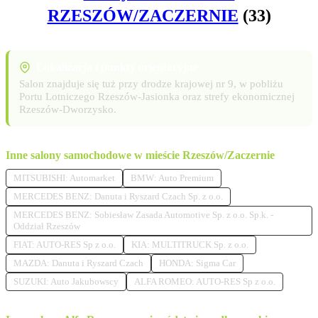
RZESZÓW/ZACZERNIE
(33)
Lokalizacja i punkty orientacyjne
Salon znajduje się tuż przy drodze krajowej nr 9, w pobliżu
Portu Lotniczego Rzeszów-Jasionka oraz strefy ekonomicznej
Rzeszów-Dworzysko.
Inne salony samochodowe w mieście Rzeszów/Zaczernie
MITSUBISHI: Automarket
BMW: Auto Premium
MERCEDES BENZ: Danuta i Ryszard Czach Sp. z o.o.
MERCEDES BENZ: Sobiesław Zasada Automotive Sp. z o.o. Sp.k. -
Oddział Rzeszów
FIAT: AUTO-RES Sp z o.o.
KIA: MULTITRUCK Sp. z o.o.
MAZDA: Danuta i Ryszard Czach
HONDA: Sigma Car
SUZUKI: Auto Jakubowscy
ALFA ROMEO: AUTO-RES Sp z o.o.