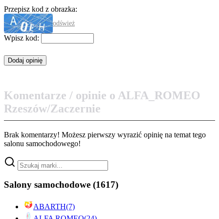
Przepisz kod z obrazka:
odśwież
Wpisz kod:
Komentarze / opinie o ALFA_ROMEO
Rzeszów/Zaczernie
Brak komentarzy! Możesz pierwszy wyrazić opinię na temat tego
salonu samochodowego!
Salony samochodowe
(1617)
ABARTH
(7)
ALFA ROMEO
(24)