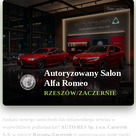
Dane ogólne
Autoryzowany Salon
Alfa Romeo
RZESZÓW/ZACZERNIE
Szukasz nowego samochodu lub niezawodnego serwisu w
województwie podkarpackie?
AUTO-RES Sp. z o.o. Carservis
S.A.
w mieście
Rzeszów/Zaczernie
to autoryzowany punkt marki