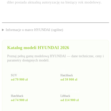
diler posiada aktualną autoryzację na bieżący rok modelowy.
Informacje o marce HYUNDAI (ogólne)
Katalog modeli HYUNDAI 2026
Poznaj pełną gamę modelową HYUNDAI — dane techniczne, ceny i
parametry dostępnych modeli.
BAYON
i10
SUV
Hatchback
od 79 900 zł
od 59 900 zł
i20
i30 Fastback
Hatchback
Liftback
od 74 900 zł
od 114 900 zł