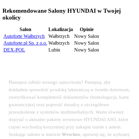
Rekomendowane Salony HYUNDAI w Twojej
okolicy
Salon
Lokalizacja
Opinie
Autoforte Wałbrzych
Wałbrzych
Nowy Salon
Autoforte.pl Sp. z o.o.
Wałbrzych
Nowy Salon
DEX-POL
Lubin
Nowy Salon
💡 Porada eksperta: Odbiór auta w salonie
HYUNDAI
Planujesz odbiór nowego samochodu? Pamiętaj, aby
dokładnie sprawdzić powłokę lakierniczą w świetle dziennym,
zweryfikować kompletność dokumentów (homologacja, karta
gwarancyjna) oraz poprosić doradcę o szczegółowe
przeszkolenie z systemów multimedialnych. Warto również
dopytać o aktualne pakiety serwisowe HYUNDAI ASO, które
często wychodzą korzystniej przy zakupie razem z autem.
Szukając salonu w mieście
Wrocław
, upewnij się, że wybrany