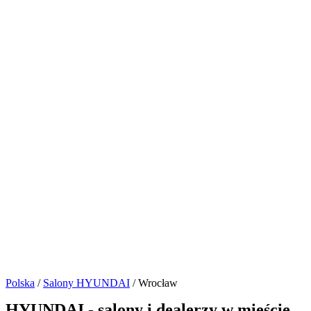
Polska
/
Salony HYUNDAI
/ Wrocław
HYUNDAI - salony i dealerzy w mieście