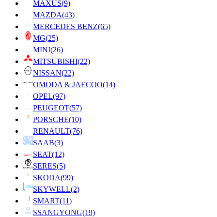
MAXUS
(9)
MAZDA
(43)
MERCEDES BENZ
(65)
MG
(25)
MINI
(26)
MITSUBISHI
(22)
NISSAN
(22)
OMODA & JAECOO
(14)
OPEL
(97)
PEUGEOT
(57)
PORSCHE
(10)
RENAULT
(76)
SAAB
(3)
SEAT
(12)
SERES
(5)
SKODA
(99)
SKYWELL
(2)
SMART
(11)
SSANGYONG
(19)