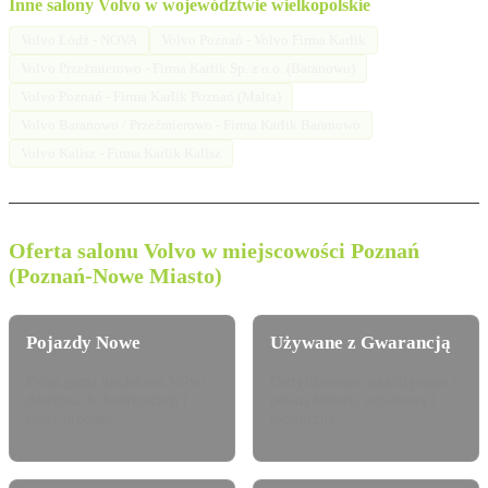
Inne salony Volvo w województwie wielkopolskie
Volvo Łódź - NOVA
Volvo Poznań - Volvo Firma Karlik
Volvo Przeźmierowo - Firma Karlik Sp. z o.o. (Baranowo)
Volvo Poznań - Firma Karlik Poznań (Malta)
Volvo Baranowo / Przeźmierowo - Firma Karlik Baranowo
Volvo Kalisz - Firma Karlik Kalisz
Oferta salonu Volvo w miejscowości Poznań
(Poznań-Nowe Miasto)
Pojazdy Nowe
Używane z Gwarancją
Pełna gama modelowa Volvo
Certyfikowane auta używane z
dostępna do konfiguracji i
pewną historią serwisową i
jazdy próbnej.
techniczną.