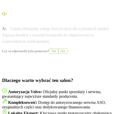
Q:
Czy Firma Karlik Poznań (Franowo) oferuje dostawę
pod dom (door-to-door)?
A:
Często oferujemy usługę door-to-door dla wybranych modeli.
Zapytaj doradcę o warunki transportu do miejscowości w
województwie wielkopolskie.
Czy ta odpowiedź była pomocna?
Tak
Nie
Dlaczego warto wybrać ten salon?
Autoryzacja Volvo:
Oficjalny punkt sprzedaży i serwisu,
gwarantujący najwyższe standardy producenta.
Kompleksowość:
Dostęp do autoryzowanego serwisu ASO,
oryginalnych części oraz dedykowanego finansowania.
Lokalny Ekspert:
Kluczowy punkt motoryzacyjny obsługujący