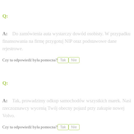
Q:
Jakie dokumenty są potrzebne do zamówienia nowej
Volvo?
A:
Do zamówienia auta wystarczy dowód osobisty. W przypadku
finansowania na firmę przygotuj NIP oraz podstawowe dane
rejestrowe.
Czy ta odpowiedź była pomocna?
Tak
Nie
Q:
Czy mogę zostawić swój obecny samochód w
rozliczeniu?
A:
Tak, prowadzimy odkup samochodów wszystkich marek. Nasi
rzeczoznawcy wycenią Twój obecny pojazd przy zakupie nowej
Volvo.
Czy ta odpowiedź była pomocna?
Tak
Nie