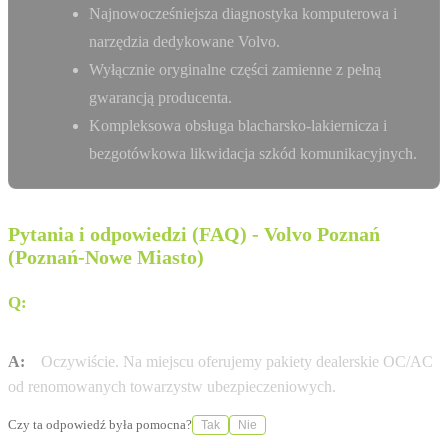
Najnowocześniejsza diagnostyka komputerowa i
narzędzia dedykowane Volvo.
Wyłącznie oryginalne części zamienne z pełną
gwarancją producenta.
Kompleksowa obsługa blacharsko-lakiernicza i
bezgotówkowa likwidacja szkód komunikacyjnych.
Pytania i odpowiedzi (FAQ) - Volvo Poznań
(Poznań-Nowe Miasto)
Q:
Czy Firma Karlik Poznań (Franowo) pomaga w
formalnościach ubezpieczeniowych?
A:
Oczywiście. Na miejscu oferujemy pakiety dealerskie OC/AC
od renomowanych towarzystw ubezpieczeniowych.
Czy ta odpowiedź była pomocna?
Tak
Nie