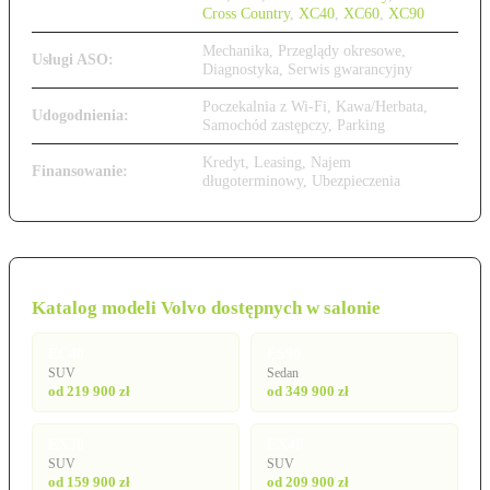
Cross Country
,
XC40
,
XC60
,
XC90
Mechanika, Przeglądy okresowe,
Usługi ASO:
Diagnostyka, Serwis gwarancyjny
Poczekalnia z Wi-Fi, Kawa/Herbata,
Udogodnienia:
Samochód zastępczy, Parking
Kredyt, Leasing, Najem
Finansowanie:
długoterminowy, Ubezpieczenia
Katalog modeli Volvo dostępnych w salonie
EC40
ES90
SUV
Sedan
od 219 900 zł
od 349 900 zł
EX30
EX40
SUV
SUV
od 159 900 zł
od 209 900 zł