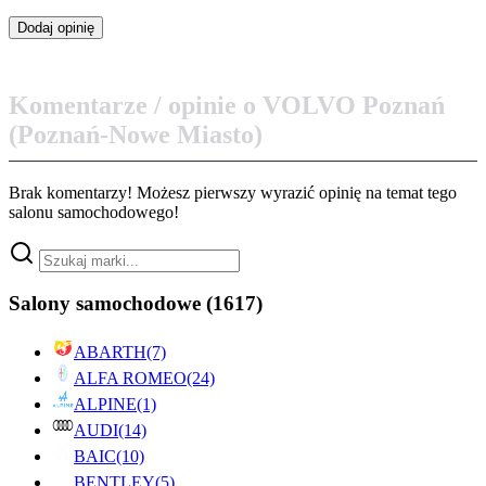
Komentarze / opinie o VOLVO Poznań
(Poznań-Nowe Miasto)
Brak komentarzy! Możesz pierwszy wyrazić opinię na temat tego
salonu samochodowego!
Salony samochodowe
(1617)
ABARTH
(7)
ALFA ROMEO
(24)
ALPINE
(1)
AUDI
(14)
BAIC
(10)
BENTLEY
(5)