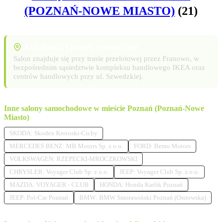
(POZNAŃ-NOWE MIASTO)
(21)
Lokalizacja i punkty orientacyjne
Salon znajduje się przy trasie przelotowej przez Franowo, w
bezpośrednim sąsiedztwie kompleksu handlowego IKEA oraz
centrów handlowych przy ul. Szwedzkiej.
Inne salony samochodowe w mieście Poznań (Poznań-Nowe
Miasto)
SKODA: Skodex Krotoski-Cichy
MERCEDES BENZ: MB Motors Sp. z o.o.
FORD: Bemo Motors
VOLKSWAGEN: RZEPECKI-MROCZKOWSKI
CHRYSLER: Voyager Club Sp. z o.o.
JEEP: Voyager Club Sp. z o.o.
MAZDA: VOYAGER - CLUB
HONDA: Honda Karlik Poznań
JEEP: Pol-Car Poznań
BMW: BMW Smorawiński Poznań (Ostrowska)