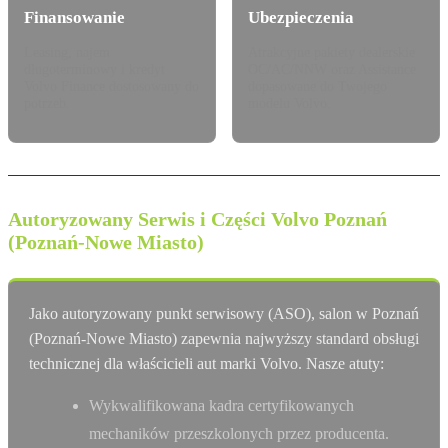
Finansowanie
Ubezpieczenia
Leasing, najem
Atrakcyjne pakiety dealerskie
długoterminowy i kredyt
OC/AC/NNW oraz Assistance
Volvo Finance dostosowany do
dopasowane do Twojego
potrzeb.
modelu Volvo.
Autoryzowany Serwis i Części Volvo Poznań
(Poznań-Nowe Miasto)
Jako autoryzowany punkt serwisowy (ASO), salon w Poznań
(Poznań-Nowe Miasto) zapewnia najwyższy standard obsługi
technicznej dla właścicieli aut marki Volvo. Nasze atuty:
Wykwalifikowana kadra certyfikowanych
mechaników przeszkolonych przez producenta.