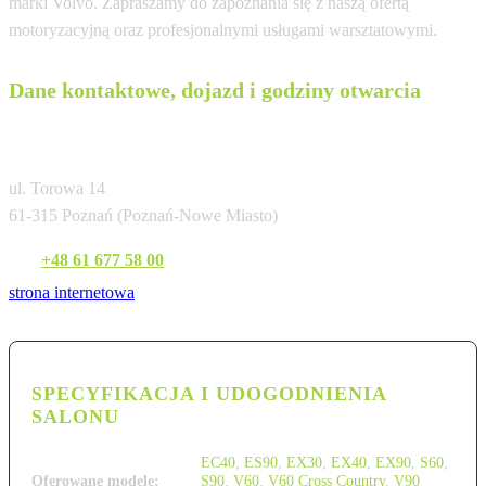
marki Volvo. Zapraszamy do zapoznania się z naszą ofertą
motoryzacyjną oraz profesjonalnymi usługami warsztatowymi.
Dane kontaktowe, dojazd i godziny otwarcia
Firma Karlik Poznań (Franowo)
ul. Torowa 14
61-315 Poznań (Poznań-Nowe Miasto)
Tel:
+48 61 677 58 00
strona internetowa
SPECYFIKACJA I UDOGODNIENIA
SALONU
EC40
,
ES90
,
EX30
,
EX40
,
EX90
,
S60
,
Oferowane modele:
S90
,
V60
,
V60 Cross Country
,
V90