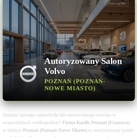
Dane ogólne
Autoryzowany Salon
Volvo
POZNAŃ (POZNAŃ-
NOWE MIASTO)
Szukasz nowego samochodu lub niezawodnego serwisu w
województwie wielkopolskie?
Firma Karlik Poznań (Franowo)
w mieście
Poznań (Poznań-Nowe Miasto)
to autoryzowany punkt