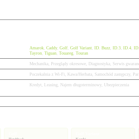
Amarok
,
Caddy
,
Golf
,
Golf Variant
,
ID. Buzz
,
ID.3
,
ID.4
,
ID
Tayron
,
Tiguan
,
Touareg
,
Touran
Mechanika, Przeglądy okresowe, Diagnostyka, Serwis gwaran
Poczekalnia z Wi-Fi, Kawa/Herbata, Samochód zastępczy, Par
Kredyt, Leasing, Najem długoterminowy, Ubezpieczenia
Golf
Golf Variant