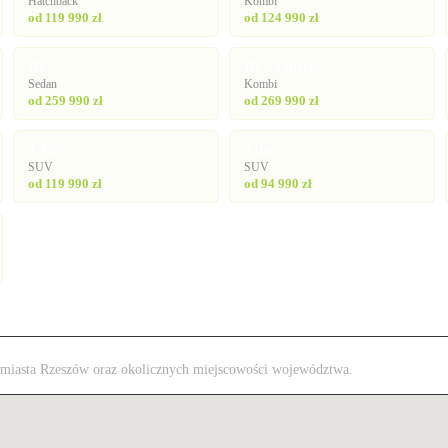
Hatchback
Kombi
od 119 990 zł
od 124 990 zł
ID.7
ID.7 Tourer
Sedan
Kombi
od 259 990 zł
od 269 990 zł
T-Roc
Taigo
SUV
SUV
od 119 990 zł
od 94 990 zł
 z miasta Rzeszów oraz okolicznych miejscowości województwa.