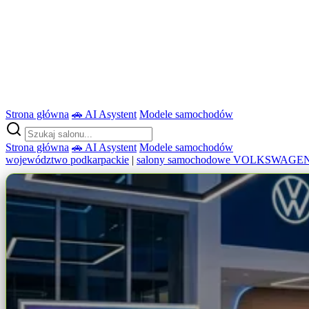
Strona główna
🚗 AI Asystent
Modele samochodów
Strona główna
🚗 AI Asystent
Modele samochodów
województwo podkarpackie
|
salony samochodowe VOLKSWAGE