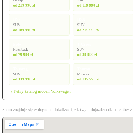
Pickup
Van
od 219 990 zł
od 119 990 zł
ID.4
ID.5
SUV
SUV
od 189 990 zł
od 219 990 zł
Polo
T-Cross
Hatchback
SUV
od 79 990 zł
od 89 990 zł
Touareg
Touran
SUV
Minivan
od 339 990 zł
od 139 990 zł
→ Pełny katalog modeli Volkswagen
Salon znajduje się w dogodnej lokalizacji, z łatwym dojazdem dla klientów