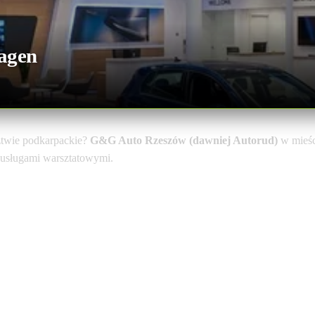
agen
twie podkarpackie?
G&G Auto Rzeszów (dawniej Autorud)
w mieś
i usługami warsztatowymi.