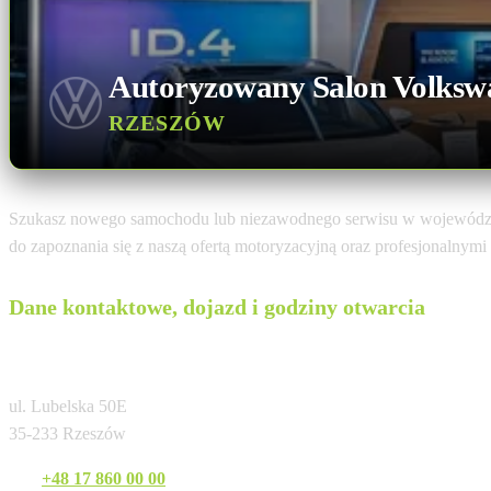
Autoryzowany Salon Volksw
RZESZÓW
Szukasz nowego samochodu lub niezawodnego serwisu w wojewódz
do zapoznania się z naszą ofertą motoryzacyjną oraz profesjonalnym
Dane kontaktowe, dojazd i godziny otwarcia
G&G Auto Rzeszów (dawniej Autorud)
ul. Lubelska 50E
35-233 Rzeszów
Tel:
+48 17 860 00 00