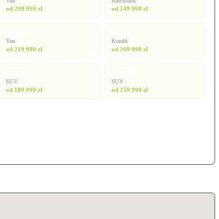
Van
Hatchback
od 299 990 zł
od 149 990 zł
Multivan T7
Passat
Van
Kombi
od 219 990 zł
od 169 990 zł
Tayron
Tiguan
SUV
SUV
od 189 990 zł
od 159 990 zł