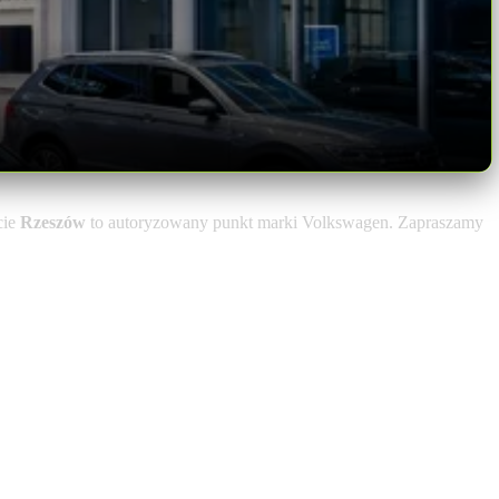
cie
Rzeszów
to autoryzowany punkt marki Volkswagen. Zapraszamy