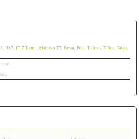
.5
,
ID.7
,
ID.7 Tourer
,
Multivan T7
,
Passat
,
Polo
,
T-Cross
,
T-Roc
,
Taigo
,
cyjny
king
ID. Buzz
ID.3