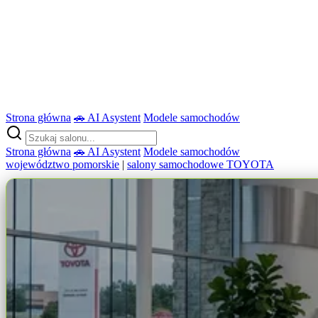
Strona główna
🚗 AI Asystent
Modele samochodów
Strona główna
🚗 AI Asystent
Modele samochodów
województwo pomorskie
|
salony samochodowe TOYOTA