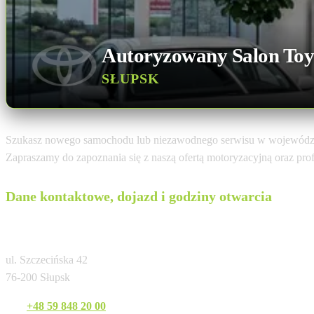
Autoryzowany Salon Toy
SŁUPSK
Szukasz nowego samochodu lub niezawodnego serwisu w wojewódz
Zapraszamy do zapoznania się z naszą ofertą motoryzacyjną oraz pr
Dane kontaktowe, dojazd i godziny otwarcia
AMS Anetta i Mariusz Staniuk Autoryzowan
ul. Szczecińska 42
76-200 Słupsk
Tel:
+48 59 848 20 00