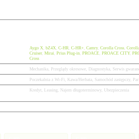
Aygo X
,
bZ4X
,
C-HR
,
C-HR+
,
Camry
,
Corolla Cross
,
Coroll
Cruiser
,
Mirai
,
Prius Plug-in
,
PROACE
,
PROACE CITY
,
PR
Cross
Mechanika, Przeglądy okresowe, Diagnostyka, Serwis gwaran
Poczekalnia z Wi-Fi, Kawa/Herbata, Samochód zastępczy, Par
Kredyt, Leasing, Najem długoterminowy, Ubezpieczenia