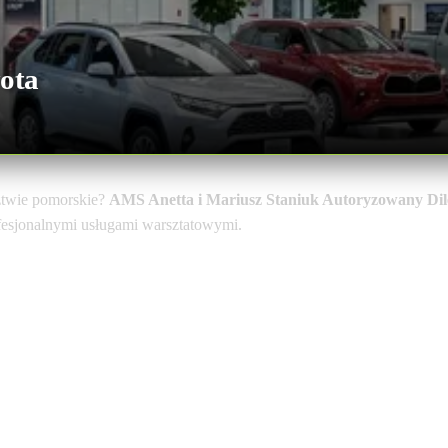
ota
twie pomorskie?
AMS Anetta i Mariusz Staniuk Autoryzowany D
ofesjonalnymi usługami warsztatowymi.
y Diler TMPL