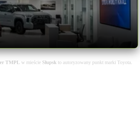
iler TMPL
w mieście
Słupsk
to autoryzowany punkt marki Toyota.