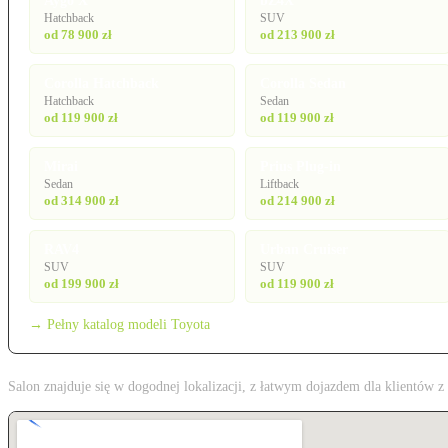
Aygo X
bZ4X
Hatchback
SUV
od 78 900 zł
od 213 900 zł
Corolla Hatchback
Corolla Sedan
Hatchback
Sedan
od 119 900 zł
od 119 900 zł
Mirai
Prius Plug-in
Sedan
Liftback
od 314 900 zł
od 214 900 zł
RAV4
Urban Cruiser
SUV
SUV
od 199 900 zł
od 119 900 zł
→ Pełny katalog modeli Toyota
Salon znajduje się w dogodnej lokalizacji, z łatwym dojazdem dla klientów 