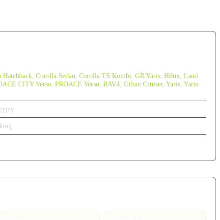
a Hatchback
,
Corolla Sedan
,
Corolla TS Kombi
,
GR Yaris
,
Hilux
,
Land
OACE CITY Verso
,
PROACE Verso
,
RAV4
,
Urban Cruiser
,
Yaris
,
Yaris
cyjny
king