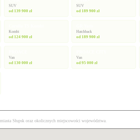
C-HR
C-HR+
SUV
SUV
od 139 900 zł
od 189 900 zł
Corolla TS Kombi
GR Yaris
Kombi
Hatchback
od 124 900 zł
od 189 900 zł
PROACE
PROACE CITY
Van
Van
od 130 000 zł
od 95 000 zł
z miasta Słupsk oraz okolicznych miejscowości województwa.