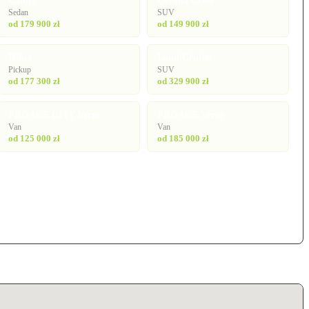
Camry
Corolla Cross
Sedan
SUV
od 179 900 zł
od 149 900 zł
Hilux
Land Cruiser
Pickup
SUV
od 177 300 zł
od 329 900 zł
PROACE CITY Verso
PROACE Verso
Van
Van
od 125 000 zł
od 185 000 zł