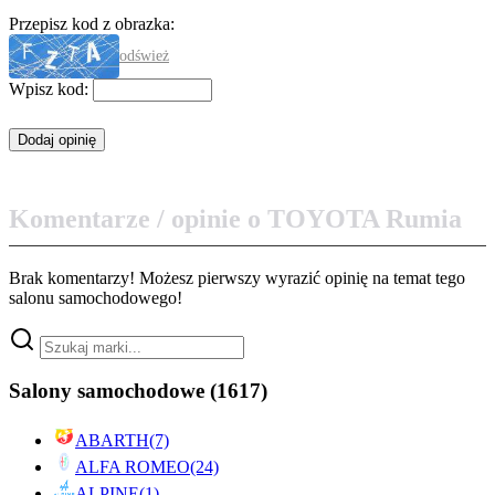
Przepisz kod z obrazka:
odśwież
Wpisz kod:
Komentarze / opinie o TOYOTA Rumia
Brak komentarzy! Możesz pierwszy wyrazić opinię na temat tego
salonu samochodowego!
Salony samochodowe
(1617)
ABARTH
(7)
ALFA ROMEO
(24)
ALPINE
(1)