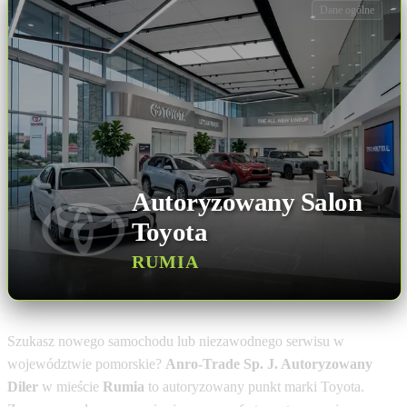
Dane ogólne
Autoryzowany Salon
Toyota
RUMIA
Szukasz nowego samochodu lub niezawodnego serwisu w
województwie pomorskie?
Anro-Trade Sp. J. Autoryzowany
Diler
w mieście
Rumia
to autoryzowany punkt marki Toyota.