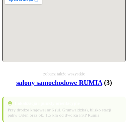
zobacz także wszystkie
salony samochodowe RUMIA
(3)
Lokalizacja i punkty orientacyjne
Przy drodze krajowej nr 6 (ul. Grunwaldzka), blisko stacji
paliw Orlen oraz ok. 1,5 km od dworca PKP Rumia.