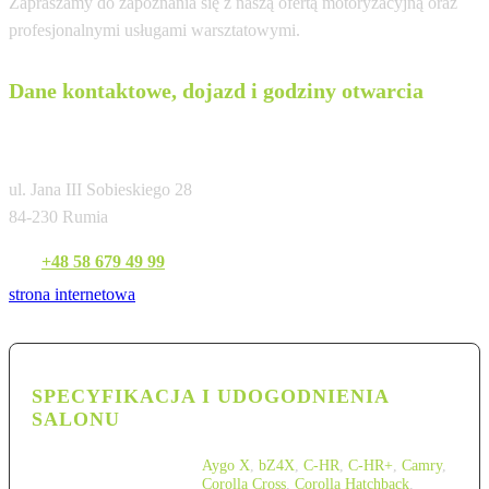
Zapraszamy do zapoznania się z naszą ofertą motoryzacyjną oraz
profesjonalnymi usługami warsztatowymi.
Dane kontaktowe, dojazd i godziny otwarcia
Anro-Trade Sp. J. Autoryzowany Diler
ul. Jana III Sobieskiego 28
84-230 Rumia
Tel:
+48 58 679 49 99
strona internetowa
SPECYFIKACJA I UDOGODNIENIA
SALONU
Aygo X
,
bZ4X
,
C-HR
,
C-HR+
,
Camry
,
Corolla Cross
,
Corolla Hatchback
,