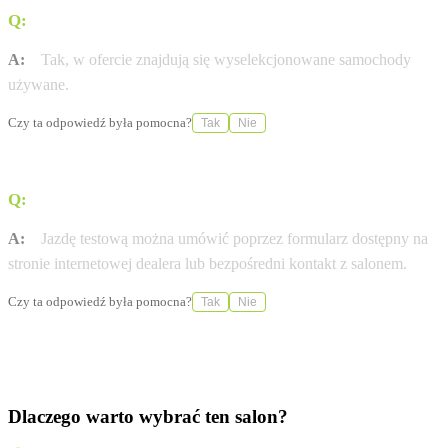
Q:
Czy salon oferuje możliwość zakupu aut używanych?
A:
Tak, w ofercie znajdują się wyselekcjonowane samochody
używane.
Czy ta odpowiedź była pomocna?
Tak
Nie
Q:
W jaki sposób można umówić się na jazdę testową?
A:
Jazdę testową można umówić poprzez formularz dostępny na
stronie internetowej dealera lub bezpośredni kontakt z salonem.
Czy ta odpowiedź była pomocna?
Tak
Nie
Dlaczego warto wybrać ten salon?