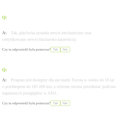
Q:
Czy w tym punkcie można serwisować samochody
marki Toyota?
A:
Tak, placówka posiada serwis mechaniczny oraz
certyfikowany serwis blacharsko-lakierniczy.
Czy ta odpowiedź była pomocna?
Tak
Nie
Q:
Jakie są warunki programu Gwarancja Relax?
A:
Program jest dostępny dla aut marki Toyota w wieku do 10 lat
z przebiegiem do 185 000 km, a ochronę można przedłużać podczas
regularnych przeglądów w ASO.
Czy ta odpowiedź była pomocna?
Tak
Nie