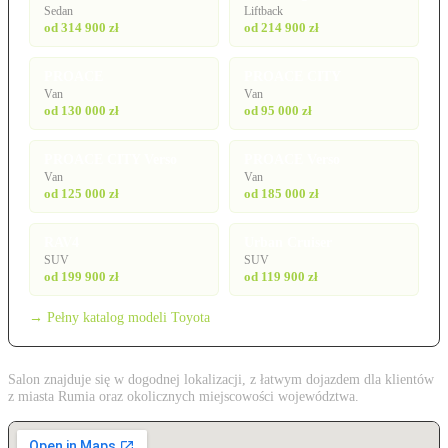
Sedan
Liftback
od 314 900 zł
od 214 900 zł
PROACE
PROACE CITY
Van
Van
od 130 000 zł
od 95 000 zł
PROACE CITY Verso
PROACE Verso
Van
Van
od 125 000 zł
od 185 000 zł
RAV4
Urban Cruiser
SUV
SUV
od 199 900 zł
od 119 900 zł
→ Pełny katalog modeli Toyota
Salon znajduje się w dogodnej lokalizacji, z łatwym dojazdem dla klientów
z miasta Rumia oraz okolicznych miejscowości województwa.