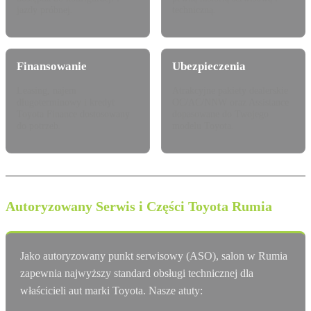
jazdy próbnej.
techniczną.
Finansowanie
Ubezpieczenia
Leasing, najem
Atrakcyjne pakiety dealerskie
długoterminowy i kredyt
OC/AC/NNW oraz Assistance
Toyota Finance dostosowany
dopasowane do Twojego
do potrzeb.
modelu Toyota.
Autoryzowany Serwis i Części Toyota Rumia
Jako autoryzowany punkt serwisowy (ASO), salon w Rumia
zapewnia najwyższy standard obsługi technicznej dla
właścicieli aut marki Toyota. Nasze atuty: