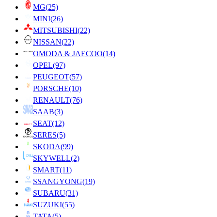
MG
(25)
MINI
(26)
MITSUBISHI
(22)
NISSAN
(22)
OMODA & JAECOO
(14)
OPEL
(97)
PEUGEOT
(57)
PORSCHE
(10)
RENAULT
(76)
SAAB
(3)
SEAT
(12)
SERES
(5)
SKODA
(99)
SKYWELL
(2)
SMART
(11)
SSANGYONG
(19)
SUBARU
(31)
SUZUKI
(55)
TATA
(5)