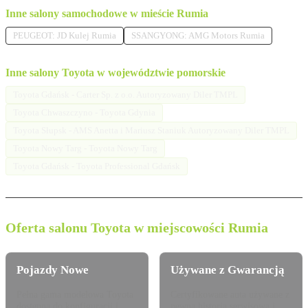
Inne salony samochodowe w mieście Rumia
PEUGEOT: JD Kulej Rumia
SSANGYONG: AMG Motors Rumia
Inne salony Toyota w województwie pomorskie
Toyota Gdańsk - Carter Sp. z o.o. Autoryzowany Diler TMPL
Toyota Chwaszczyno - Toyota Gdynia
Toyota Słupsk - AMS Anetta i Mariusz Staniuk Autoryzowany Diler TMPL
Toyota Nowy Targ - Toyota Nowy Targ
Toyota Gdańsk - Toyota Professional Gdańsk
Oferta salonu Toyota w miejscowości Rumia
Pojazdy Nowe
Używane z Gwarancją
Pełna gama modelowa Toyota
Certyfikowane auta używane z
dostępna do konfiguracji i
pewną historią serwisową i