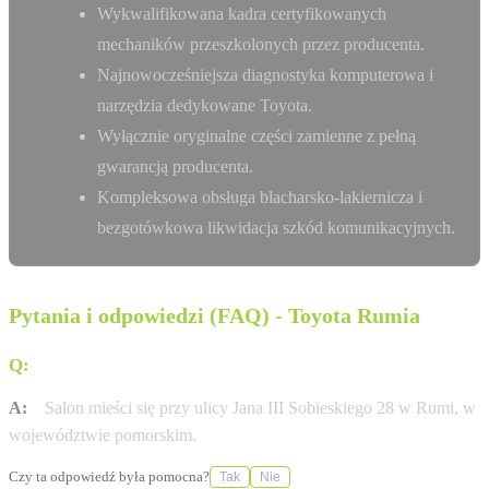
Wykwalifikowana kadra certyfikowanych
mechaników przeszkolonych przez producenta.
Najnowocześniejsza diagnostyka komputerowa i
narzędzia dedykowane Toyota.
Wyłącznie oryginalne części zamienne z pełną
gwarancją producenta.
Kompleksowa obsługa blacharsko-lakiernicza i
bezgotówkowa likwidacja szkód komunikacyjnych.
Pytania i odpowiedzi (FAQ) - Toyota Rumia
Q:
Gdzie znajduje się salon Anro-Trade w Rumi?
A:
Salon mieści się przy ulicy Jana III Sobieskiego 28 w Rumi, w
województwie pomorskim.
Czy ta odpowiedź była pomocna?
Tak
Nie