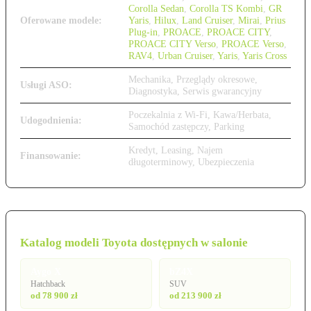
Corolla Sedan
,
Corolla TS Kombi
,
GR
Oferowane modele:
Yaris
,
Hilux
,
Land Cruiser
,
Mirai
,
Prius
Plug-in
,
PROACE
,
PROACE CITY
,
PROACE CITY Verso
,
PROACE Verso
,
RAV4
,
Urban Cruiser
,
Yaris
,
Yaris Cross
Mechanika, Przeglądy okresowe,
Usługi ASO:
Diagnostyka, Serwis gwarancyjny
Poczekalnia z Wi-Fi, Kawa/Herbata,
Udogodnienia:
Samochód zastępczy, Parking
Kredyt, Leasing, Najem
Finansowanie:
długoterminowy, Ubezpieczenia
Katalog modeli Toyota dostępnych w salonie
Aygo X
bZ4X
Hatchback
SUV
od 78 900 zł
od 213 900 zł