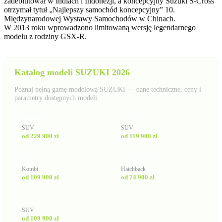
zadebiutował w Indiach i Indonezji, a koncepcyjny Suzuki S-Cross
otrzymał tytuł „Najlepszy samochód koncepcyjny” 10.
Międzynarodowej Wystawy Samochodów w Chinach.
W 2013 roku wprowadzono limitowaną wersję legendarnego
modelu z rodziny GSX-R.
Katalog modeli SUZUKI 2026
Poznaj pełną gamę modelową SUZUKI — dane techniczne, ceny i
parametry dostępnych modeli.
Across
S-Cross
SUV
SUV
od 229 900 zł
od 119 900 zł
Swace
Swift 2024
Kombi
Hatchback
od 109 900 zł
od 74 900 zł
Vitara
SUV
od 109 900 zł