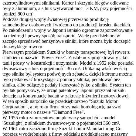
czterocylindrowymi silnikami. Karter i skrzynia biegów odlewane
były z aluminium, a silnik wytwarzał moc 13 KM, przy pojemności
poniżej 800 cm³.
Podczas drugiej wojny światowej przerwano produkcję
samochodów osobowych i wrócono do produkcji krosien tkackich.
Po zakończeniu wojny w Japonii istniało ogromne zapotrzebowanie
na niedrogi i pewny sposób transportu. Wiele przedsiębiorstw
zaczęło sprzedawać benzynowe silniki, które można było doczepić
do zwykłego roweru.
Pierwszym produktem Suzuki w branży transportowej był rower z
silnikiem o nazwie "Power Free". Został on zaprojektowany jako
tani i prosty w konstrukcji i utrzymaniu. Model z 1952 roku posiadał
dwusuwowy silnik o pojemności 36 cm³. Unikalną właściwością
tego silnika był system podwójnych zębatek, dzięki któremu można
było pedałować korzystając z pomocy silnika, pedałować bez
silnika, albo odłączyć pedały i korzystać tylko z silnika. System ten
był tak pomysłowy, że urząd patentowy Japonii przyznał Suzuki
dotację na kontynuację badań w zakresie inżynierii motocyklowej.
W ten sposób narodziło się przedsiębiorstwo "Suzuki Motor
Corporation", a po roku firma otrzymała homologację na swój
pierwszy motor o nazwie "Diamond Free".
W 1955 roku zaprezentowano pierwszy samochód - model
'Suzulight', z silnikiem dwusuwowym o pojemności 360 cm³.
W 1961 roku założono firmę Suzuki Loom Manufacturing Co.
poprzez wyodrębnienie z firmy oddziału produkującego maszyny