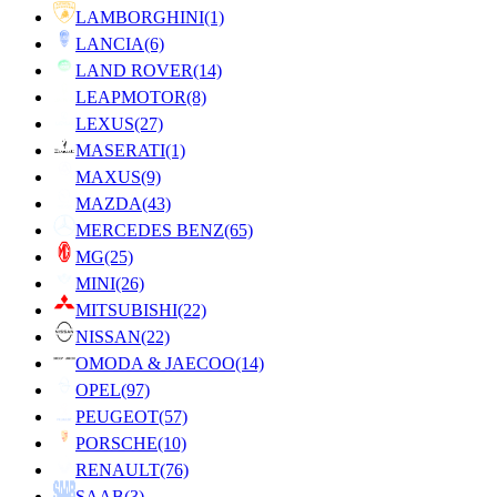
LAMBORGHINI
(1)
LANCIA
(6)
LAND ROVER
(14)
LEAPMOTOR
(8)
LEXUS
(27)
MASERATI
(1)
MAXUS
(9)
MAZDA
(43)
MERCEDES BENZ
(65)
MG
(25)
MINI
(26)
MITSUBISHI
(22)
NISSAN
(22)
OMODA & JAECOO
(14)
OPEL
(97)
PEUGEOT
(57)
PORSCHE
(10)
RENAULT
(76)
SAAB
(3)