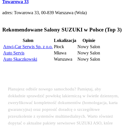
Towarowa 33
adres: Towarowa 33, 00-839 Warszawa (Wola)
Rekomendowane Salony SUZUKI w Polsce (Top 3)
Salon
Lokalizacja
Opinie
Anwi-Car Serwis Sp. z o.o.
Płock
Nowy Salon
Auto Servis
Mława
Nowy Salon
Auto Skaczkowski
Warszawa
Nowy Salon
💡 Porada eksperta: Odbiór auta w salonie
SUZUKI
Planujesz odbiór nowego samochodu? Pamiętaj, aby
dokładnie sprawdzić powłokę lakierniczą w świetle dziennym,
zweryfikować kompletność dokumentów (homologacja, karta
gwarancyjna) oraz poprosić doradcę o szczegółowe
przeszkolenie z systemów multimedialnych. Warto również
dopytać o aktualne pakiety serwisowe SUZUKI ASO, które