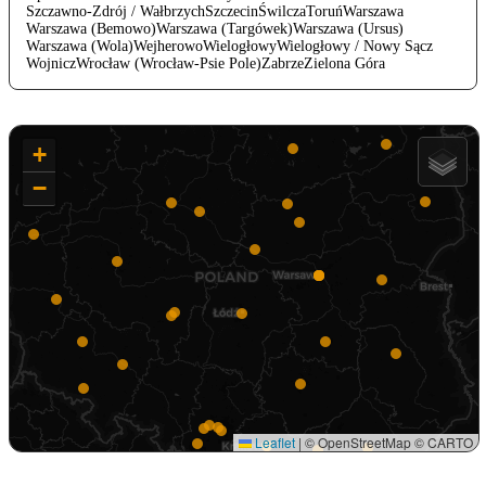
Szczawno-Zdrój / Wałbrzych
Szczecin
Świlcza
Toruń
Warszawa
Warszawa (Bemowo)
Warszawa (Targówek)
Warszawa (Ursus)
Warszawa (Wola)
Wejherowo
Wielogłowy
Wielogłowy / Nowy Sącz
Wojnicz
Wrocław (Wrocław-Psie Pole)
Zabrze
Zielona Góra
+
−
Leaflet
|
© OpenStreetMap © CARTO