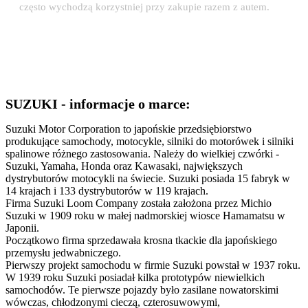
często wychodzą korzystniej przy zakupie razem z autem.
SUZUKI - informacje o marce:
Suzuki Motor Corporation to japońskie przedsiębiorstwo
produkujące samochody, motocykle, silniki do motorówek i silniki
spalinowe różnego zastosowania. Należy do wielkiej czwórki -
Suzuki, Yamaha, Honda oraz Kawasaki, największych
dystrybutorów motocykli na świecie. Suzuki posiada 15 fabryk w
14 krajach i 133 dystrybutorów w 119 krajach.
Firma Suzuki Loom Company została założona przez Michio
Suzuki w 1909 roku w małej nadmorskiej wiosce Hamamatsu w
Japonii.
Początkowo firma sprzedawała krosna tkackie dla japońskiego
przemysłu jedwabniczego.
Pierwszy projekt samochodu w firmie Suzuki powstał w 1937 roku.
W 1939 roku Suzuki posiadał kilka prototypów niewielkich
samochodów. Te pierwsze pojazdy było zasilane nowatorskimi
wówczas, chłodzonymi cieczą, czterosuwowymi,