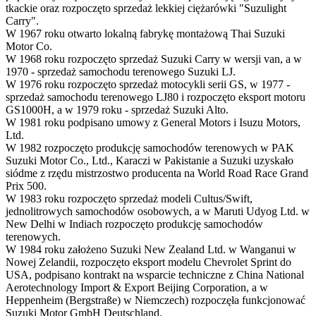
tkackie oraz rozpoczęto sprzedaż lekkiej ciężarówki "Suzulight
Carry".
W 1967 roku otwarto lokalną fabrykę montażową Thai Suzuki
Motor Co.
W 1968 roku rozpoczęto sprzedaż Suzuki Carry w wersji van, a w
1970 - sprzedaż samochodu terenowego Suzuki LJ.
W 1976 roku rozpoczęto sprzedaż motocykli serii GS, w 1977 -
sprzedaż samochodu terenowego LJ80 i rozpoczęto eksport motoru
GS1000H, a w 1979 roku - sprzedaż Suzuki Alto.
W 1981 roku podpisano umowy z General Motors i Isuzu Motors,
Ltd.
W 1982 rozpoczęto produkcję samochodów terenowych w PAK
Suzuki Motor Co., Ltd., Karaczi w Pakistanie a Suzuki uzyskało
siódme z rzędu mistrzostwo producenta na World Road Race Grand
Prix 500.
W 1983 roku rozpoczęto sprzedaż modeli Cultus/Swift,
jednolitrowych samochodów osobowych, a w Maruti Udyog Ltd. w
New Delhi w Indiach rozpoczęto produkcję samochodów
terenowych.
W 1984 roku założeno Suzuki New Zealand Ltd. w Wanganui w
Nowej Zelandii, rozpoczęto eksport modelu Chevrolet Sprint do
USA, podpisano kontrakt na wsparcie techniczne z China National
Aerotechnology Import & Export Beijing Corporation, a w
Heppenheim (Bergstraße) w Niemczech) rozpoczęła funkcjonować
Suzuki Motor GmbH Deutschland.