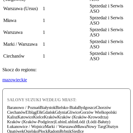
Sprzedaż i Serwis
Warszawa (Ursus)
1
ASO
Sprzedaż i Serwis
Mława
1
ASO
Sprzedaż i Serwis
Warszawa
1
ASO
Sprzedaż i Serwis
Marki / Warszawa
1
ASO
Sprzedaż i Serwis
Ciechanów
1
ASO
Skocz do regionu:
mazowieckie
SALONY SUZUKI WEDŁUG MIAST:
Baranowo / Poznań
Białystok
Bielsko-Biała
Bydgoszcz
Chorzów
Ciechanów
Elbląg
Ełk
Gdańsk
Gdynia
Gliwice
Gorzów Wielkopolski
Kalisz
Katowice
Kielce
Kraków
Kraków (Kraków-Krowodrza)
Kraków (Kraków-Podgórze)
Lubin
Lublin
Łódź (Łódź-Bałuty)
Łukanowice / Wojnicz
Marki / Warszawa
Mława
Nowy Targ
Olsztyn
Opatówek
Osielsko
Płock
Radom
Rybnik
Siedlce