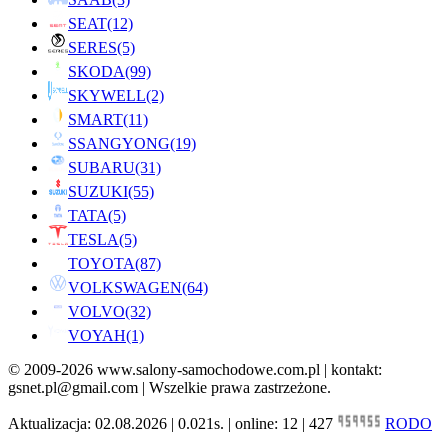
SEAT
(12)
SERES
(5)
SKODA
(99)
SKYWELL
(2)
SMART
(11)
SSANGYONG
(19)
SUBARU
(31)
SUZUKI
(55)
TATA
(5)
TESLA
(5)
TOYOTA
(87)
VOLKSWAGEN
(64)
VOLVO
(32)
VOYAH
(1)
© 2009-2026 www.salony-samochodowe.com.pl | kontakt:
gsnet.pl@gmail.com | Wszelkie prawa zastrzeżone.
Aktualizacja: 02.08.2026 | 0.021s. | online: 12 | 427
RODO