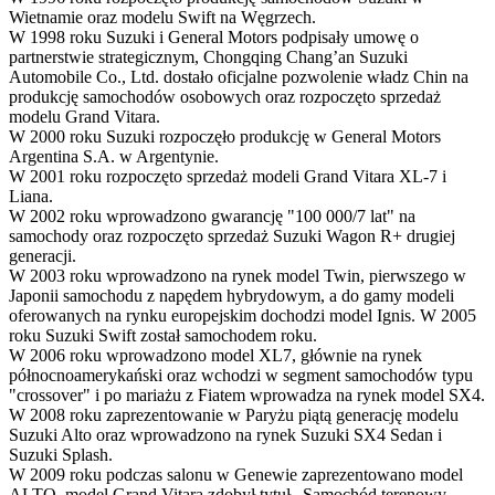
Wietnamie oraz modelu Swift na Węgrzech.
W 1998 roku Suzuki i General Motors podpisały umowę o
partnerstwie strategicznym, Chongqing Chang’an Suzuki
Automobile Co., Ltd. dostało oficjalne pozwolenie władz Chin na
produkcję samochodów osobowych oraz rozpoczęto sprzedaż
modelu Grand Vitara.
W 2000 roku Suzuki rozpoczęło produkcję w General Motors
Argentina S.A. w Argentynie.
W 2001 roku rozpoczęto sprzedaż modeli Grand Vitara XL-7 i
Liana.
W 2002 roku wprowadzono gwarancję "100 000/7 lat" na
samochody oraz rozpoczęto sprzedaż Suzuki Wagon R+ drugiej
generacji.
W 2003 roku wprowadzono na rynek model Twin, pierwszego w
Japonii samochodu z napędem hybrydowym, a do gamy modeli
oferowanych na rynku europejskim dochodzi model Ignis. W 2005
roku Suzuki Swift został samochodem roku.
W 2006 roku wprowadzono model XL7, głównie na rynek
północnoamerykański oraz wchodzi w segment samochodów typu
"crossover" i po mariażu z Fiatem wprowadza na rynek model SX4.
W 2008 roku zaprezentowanie w Paryżu piątą generację modelu
Suzuki Alto oraz wprowadzono na rynek Suzuki SX4 Sedan i
Suzuki Splash.
W 2009 roku podczas salonu w Genewie zaprezentowano model
ALTO, model Grand Vitara zdobył tytuł „Samochód terenowy