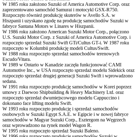
W 1985 roku założono Suzuki of America Automotive Corp. oraz
zaprezentowano samochód Samurai i motocykl GSX-R750.
Rozpoczęto również produkcję skuterów w Avello S.A. w
Hiszpanii i uzyskano zgodę na produkcję samochodów Suzuki w
fabryce Santana Motors w Linares w Hiszpanii.
W 1986 roku założono American Suzuki Motor Corp., połączono
U.S. Suzuki Motor Corp. z Suzuki of America Automotive Corp. i
rozpoczęto sprzedaż Suzuki Swift GTi/Cultus GT-i. W 1987 roku
rozpoczęto w Kolumbii produkcję modeli Cultus/Swift.
W 1988 roku rozpoczęto sprzedaż samochodów terenowych
Escudo/Vitara.
W 1989 w Ontario w Kanadzie zaczęła funkcjonować CAMI
Automotive Inc., w USA rozpoczęto sprzedaż modelu Sidekick oraz
rozpoczęto sprzedaż drugiej generacji Suzuki Swift i wprowadzono
sedana.
W 1991 roku rozpoczęto produkcję samochodów w Korei poprzez
umowy z Daewoo Shipbuilding & Heavy Machinery Ltd. oraz
rozpoczęto sprzedaż dwumiejscowego modelu Cappuccino i
dokonano face lifting modelu Swift.
W 1993 roku rozpoczęto produkcję i sprzedaż samochodów
osobowych w Suzuki Egypt S.A.E. w Egipcie i w nowej fabryce
samochodów w Magyar Suzuki Corp., Esztergom na Węgrzech
oraz wprowadzono na rynek model Wagon R.
W 1995 roku rozpoczęto sprzedaż Suzuki Baleno.
W 1996 roku rozpoczęto produkcję samochodów Suzuki w