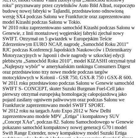
roku” przyznawany przez czytelników Auto Bild Allrad, rozpoczęto
budowę nowej fabryki w Tajlandii, przedstawiono odnowioną
wersję SX4 podczas Salonu we Frankfurcie oraz zaprezentowano
model Kizashi podczas Salonu w Tokio.
W 2010 roku zaprezentowano samochód Kizashi podczas Salonu w
Genewie, z linii montażowej węgierskiej fabryki zjechał nowy
SWIFT. Otrzymał on 5 gwiazdek w Europejskim Teście
Zderzeniowym EURO NCAP, nagrodę „Samochód Roku 2011”
RJC podczas Konferencji Japońskich Naukowców i Dziennikarzy
Motoryzacyjnych w Japonii i dwie nagrody w szkockiej edycji
plebiscytu „Samochód Roku 2010”, model KIZASHI otrzymał tytuł
„Najlepszy wybór” w amerykańskim rankingu Consumers Digest
oraz przedstawiono trzy nowe modele podczas targów
motocyklowych w Kolonii - GSR 750, GSX-R 750 i GSX-R 600.
W 2011 roku przedstawiono podczas Salonu w Genewie samochód
SWIFT S- CONCEPT, skuter Suzuki Burgman Fuel-Cell jako
pierwszy otrzymał europejską homologację całopojazdową jako
pojazd zasilany ogniwem paliwowym oraz podczas Salonu we
Frankfurcie zaprezentowano model SWIFT SPORT.
W 2012 roku na targach Auto Expo 2012 w New Delhi
zaprezentowano modele MPV „Ertiga” i kompaktowy SUV
„Concept XAα”, podczas 82. Salonu Samochodowego w Genewie
pokazano samochód kompaktowy nowej generacji G70 i model
Swift Range Extender, nowy kompaktowy model Suzuki Ertiga