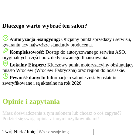
Dlaczego warto wybrać ten salon?
Autoryzacja Ssangyong:
Oficjalny punkt sprzedaży i serwisu,
gwarantujący najwyższe standardy producenta.
Kompleksowość:
Dostęp do autoryzowanego serwisu ASO,
oryginalnych części oraz dedykowanego finansowania.
Lokalny Ekspert:
Kluczowy punkt motoryzacyjny obsługujący
miasto Wrocław (Wrocław-Fabryczna) oraz region dolnoslaskie.
Pewność danych:
Informacje o salonie zostały ostatnio
zweryfikowane i są aktualne na rok 2026.
Opinie i zapytania
Masz doświadczenia z tym salonem lub chcesz o coś zapytać?
Podziel się swoją opinią z innymi użytkownikami!
Twój Nick / Imię: