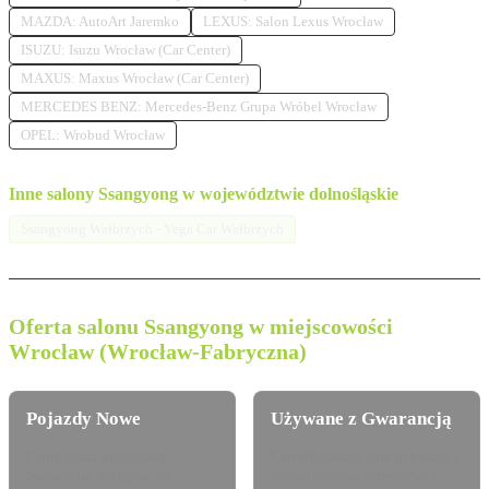
MAZDA: AutoArt Jaremko
LEXUS: Salon Lexus Wrocław
ISUZU: Isuzu Wrocław (Car Center)
MAXUS: Maxus Wrocław (Car Center)
MERCEDES BENZ: Mercedes-Benz Grupa Wróbel Wrocław
OPEL: Wrobud Wrocław
Inne salony Ssangyong w województwie dolnośląskie
Ssangyong Wałbrzych - Vega Car Wałbrzych
Oferta salonu Ssangyong w miejscowości
Wrocław (Wrocław-Fabryczna)
Pojazdy Nowe
Używane z Gwarancją
Pełna gama modelowa
Certyfikowane auta używane z
Ssangyong dostępna do
pewną historią serwisową i