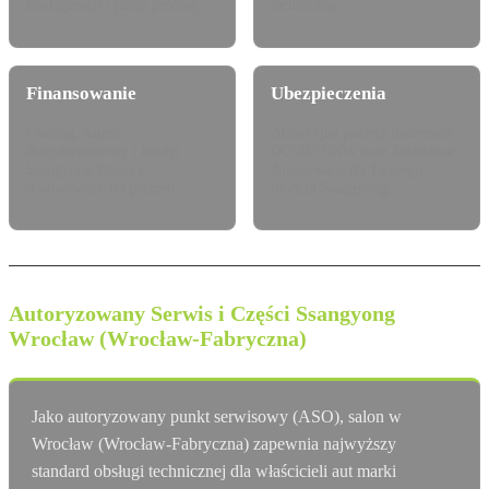
konfiguracji i jazdy próbnej.
techniczną.
Finansowanie
Ubezpieczenia
Leasing, najem
Atrakcyjne pakiety dealerskie
długoterminowy i kredyt
OC/AC/NNW oraz Assistance
Ssangyong Finance
dopasowane do Twojego
dostosowany do potrzeb.
modelu Ssangyong.
Autoryzowany Serwis i Części Ssangyong
Wrocław (Wrocław-Fabryczna)
Jako autoryzowany punkt serwisowy (ASO), salon w
Wrocław (Wrocław-Fabryczna) zapewnia najwyższy
standard obsługi technicznej dla właścicieli aut marki