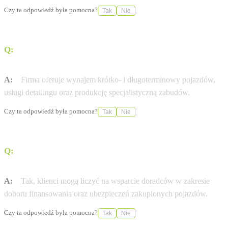
Czy ta odpowiedź była pomocna?
Tak
Nie
Q:
Jakie dodatkowe usługi poza sprzedażą aut oferuje
Grupa Germaz?
A:
Firma oferuje wynajem krótko- i długoterminowy pojazdów,
usługi detailingu oraz produkcję specjalistyczną zabudów.
Czy ta odpowiedź była pomocna?
Tak
Nie
Q:
Czy w tym punkcie można uzyskać pomoc w zakresie
finansowania zakupu auta?
A:
Tak, klienci mogą liczyć na wsparcie doradców w zakresie
doboru finansowania oraz ubezpieczeń zakupionych pojazdów.
Czy ta odpowiedź była pomocna?
Tak
Nie