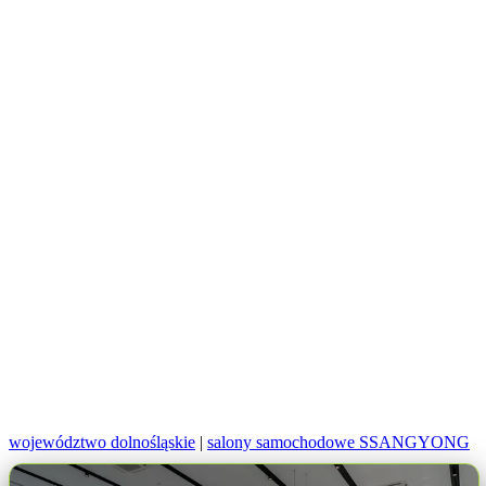
województwo dolnośląskie
|
salony samochodowe SSANGYONG