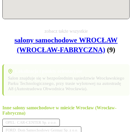
zobacz także wszystkie
salony samochodowe WROCŁAW
(WROCŁAW-FABRYCZNA)
(9)
Lokalizacja i punkty orientacyjne
Salon znajduje się w bezpośrednim sąsiedztwie Wrocławskiego
Parku Technologicznego, przy trasie wylotowej na autostradę
A8 (Autostradowa Obwodnica Wrocławia).
Inne salony samochodowe w mieście Wrocław (Wrocław-
Fabryczna)
OPEL: CAR-CENTER Sp. z o.o.
FORD: Dom Samochodowy Germaz Sp. z o.o.