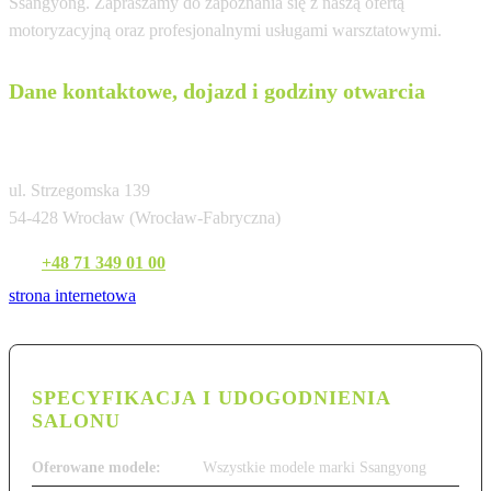
Ssangyong. Zapraszamy do zapoznania się z naszą ofertą
motoryzacyjną oraz profesjonalnymi usługami warsztatowymi.
Dane kontaktowe, dojazd i godziny otwarcia
Germaz Wrocław
ul. Strzegomska 139
54-428 Wrocław (Wrocław-Fabryczna)
Tel:
+48 71 349 01 00
strona internetowa
SPECYFIKACJA I UDOGODNIENIA
SALONU
Oferowane modele:
Wszystkie modele marki Ssangyong