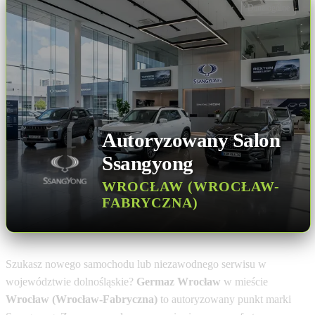
Dane ogólne
Autoryzowany Salon
Ssangyong
WROCŁAW (WROCŁAW-
FABRYCZNA)
Szukasz nowego samochodu lub niezawodnego serwisu w
województwie dolnośląskie?
Germaz Wrocław
w mieście
Wrocław (Wrocław-Fabryczna)
to autoryzowany punkt marki