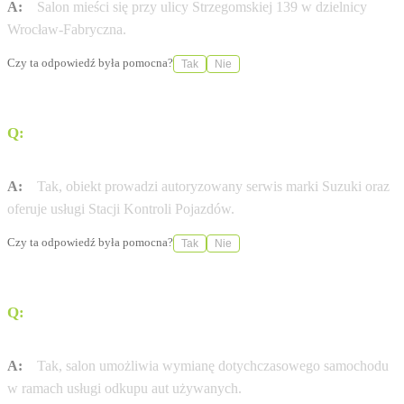
A:
Salon mieści się przy ulicy Strzegomskiej 139 w dzielnicy
Wrocław-Fabryczna.
Czy ta odpowiedź była pomocna?
Tak
Nie
Q:
Czy w salonie Germaz przy ul. Strzegomskiej można
serwisować samochody marki Suzuki?
A:
Tak, obiekt prowadzi autoryzowany serwis marki Suzuki oraz
oferuje usługi Stacji Kontroli Pojazdów.
Czy ta odpowiedź była pomocna?
Tak
Nie
Q:
Czy dealer oferuje możliwość pozostawienia obecnego
auta w rozliczeniu?
A:
Tak, salon umożliwia wymianę dotychczasowego samochodu
w ramach usługi odkupu aut używanych.