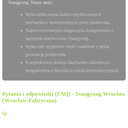
Ssangyong. Nasze atuty:
Wykwalifikowana kadra certyfikowanych
mechaników przeszkolonych przez producenta.
Najnowocześniejsza diagnostyka komputerowa i
narzędzia dedykowane Ssangyong.
Wyłącznie oryginalne części zamienne z pełną
gwarancją producenta.
Kompleksowa obsługa blacharsko-lakiernicza i
bezgotówkowa likwidacja szkód komunikacyjnych.
Pytania i odpowiedzi (FAQ) - Ssangyong Wrocław
(Wrocław-Fabryczna)
Q:
Gdzie dokładnie znajduje się salon Germaz we
Wrocławiu?