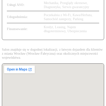
Mechanika, Przeglądy okresowe,
Usługi ASO:
Diagnostyka, Serwis gwarancyjny
Poczekalnia z Wi-Fi, Kawa/Herbata,
Udogodnienia:
Samochód zastępczy, Parking
Kredyt, Leasing, Najem
Finansowanie:
długoterminowy, Ubezpieczenia
Salon znajduje się w dogodnej lokalizacji, z łatwym dojazdem dla klientów
z miasta Wrocław (Wrocław-Fabryczna) oraz okolicznych miejscowości
województwa.