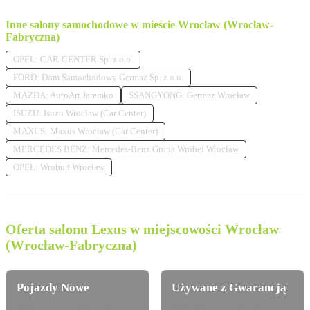
Inne salony samochodowe w mieście Wrocław (Wrocław-
Fabryczna)
OPEL: CAR-CENTER Sp. z o.o.
FORD: Dom Samochodowy Germaz Sp. z o.o.
MAZDA: AutoArt Jaremko
SSANGYONG: Germaz Wrocław
ISUZU: Isuzu Wrocław (Car Center)
MAXUS: Maxus Wrocław (Car Center)
MERCEDES BENZ: Mercedes-Benz Grupa Wróbel Wrocław
OPEL: Wrobud Wrocław
Oferta salonu Lexus w miejscowości Wrocław
(Wrocław-Fabryczna)
Pojazdy Nowe
Używane z Gwarancją