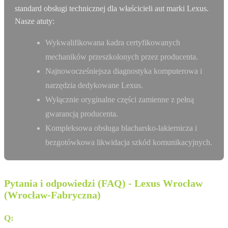
standard obsługi technicznej dla właścicieli aut marki Lexus.
Nasze atuty:
Wykwalifikowana kadra certyfikowanych
mechaników przeszkolonych przez producenta.
Najnowocześniejsza diagnostyka komputerowa i
narzędzia dedykowane Lexus.
Wyłącznie oryginalne części zamienne z pełną
gwarancją producenta.
Kompleksowa obsługa blacharsko-lakiernicza i
bezgotówkowa likwidacja szkód komunikacyjnych.
Pytania i odpowiedzi (FAQ) - Lexus Wrocław
(Wrocław-Fabryczna)
Q:
Gdzie znajduje się salon Lexus we Wrocławiu?