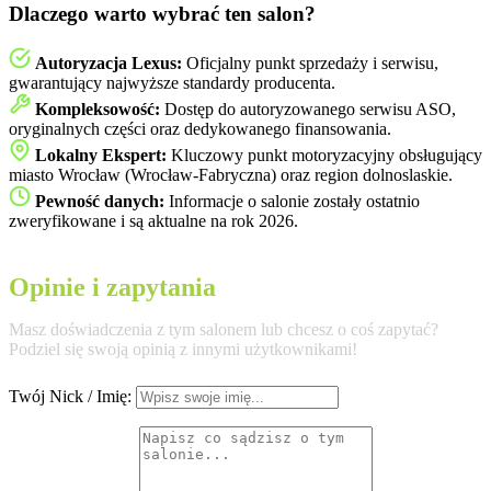
Dlaczego warto wybrać ten salon?
Autoryzacja Lexus:
Oficjalny punkt sprzedaży i serwisu,
gwarantujący najwyższe standardy producenta.
Kompleksowość:
Dostęp do autoryzowanego serwisu ASO,
oryginalnych części oraz dedykowanego finansowania.
Lokalny Ekspert:
Kluczowy punkt motoryzacyjny obsługujący
miasto Wrocław (Wrocław-Fabryczna) oraz region dolnoslaskie.
Pewność danych:
Informacje o salonie zostały ostatnio
zweryfikowane i są aktualne na rok 2026.
Opinie i zapytania
Masz doświadczenia z tym salonem lub chcesz o coś zapytać?
Podziel się swoją opinią z innymi użytkownikami!
Twój Nick / Imię: