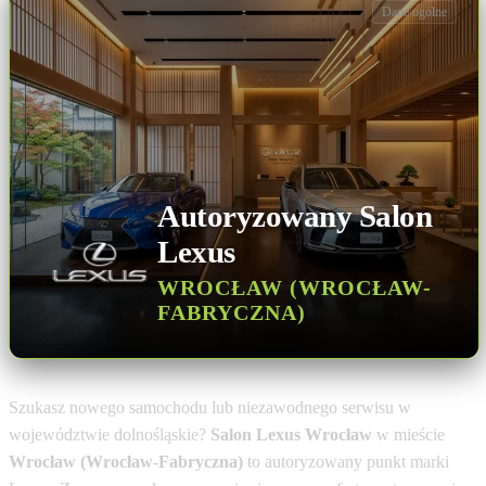
Dane ogólne
Autoryzowany Salon
Lexus
WROCŁAW (WROCŁAW-
FABRYCZNA)
Szukasz nowego samochodu lub niezawodnego serwisu w
województwie dolnośląskie?
Salon Lexus Wrocław
w mieście
Wrocław (Wrocław-Fabryczna)
to autoryzowany punkt marki