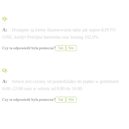
Q:
Jakie opcje finansowania oferuje dealer?
A:
Dostępne są formy finansowania takie jak najem KINTO
ONE, kredyt Potrójna harmonia oraz leasing 102,9%.
Czy ta odpowiedź była pomocna?
Tak
Nie
Q:
W jakich godzinach pracuje serwis?
A:
Serwis jest czynny od poniedziałku do piątku w godzinach
6:00–22:00 oraz w soboty od 8:00 do 16:00.
Czy ta odpowiedź była pomocna?
Tak
Nie