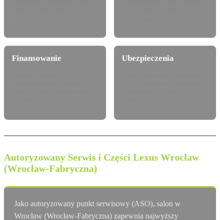
Pełna gama modelowa Lexus
Certyfikowane auta używane z
dostępna do konfiguracji i
pewną historią serwisową i
jazdy próbnej.
techniczną.
Finansowanie
Ubezpieczenia
Leasing, najem
Atrakcyjne pakiety dealerskie
długoterminowy i kredyt
OC/AC/NNW oraz Assistance
Lexus Finance dostosowany do
dopasowane do Twojego
potrzeb.
modelu Lexus.
Autoryzowany Serwis i Części Lexus Wrocław
(Wrocław-Fabryczna)
Jako autoryzowany punkt serwisowy (ASO), salon w
Wrocław (Wrocław-Fabryczna) zapewnia najwyższy