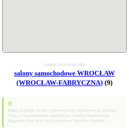
zobacz także wszystkie
salony samochodowe WROCŁAW
(WROCŁAW-FABRYCZNA)
(9)
Lokalizacja i punkty orientacyjne
Salon znajduje się przy głównej trasie wylotowej na Zieloną
Górę, w bezpośrednim sąsiedztwie centrum handlowego
Magnolia Park oraz stacji kolejowej Wrocław Kuźniki.