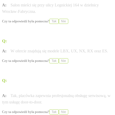
A:
Salon mieści się przy ulicy Legnickiej 164 w dzielnicy
Wrocław-Fabryczna.
Czy ta odpowiedź była pomocna?
Tak
Nie
Q:
Jakie modele Lexusa są dostępne w ofercie?
A:
W ofercie znajdują się modele LBX, UX, NX, RX oraz ES.
Czy ta odpowiedź była pomocna?
Tak
Nie
Q:
Czy w serwisie Lexusa dostępna jest usługa door-to-
door?
A:
Tak, placówka zapewnia profesjonalną obsługę serwisową, w
tym usługę door-to-door.
Czy ta odpowiedź była pomocna?
Tak
Nie