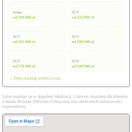
LS
NX
Sedan
SUV
od 599 900 zł
od 232 900 zł
RX
RZ
SUV
SUV
od 362 900 zł
od 299 900 zł
UX
UX 300h
SUV
SUV
od 179 900 zł
od 199 900 zł
→ Pełny katalog modeli Lexus
Salon znajduje się w dogodnej lokalizacji, z łatwym dojazdem dla klientów
z miasta Wrocław (Wrocław-Fabryczna) oraz okolicznych miejscowości
województwa.