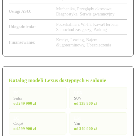
Mechanika, Przeglądy okresowe,
Usługi ASO:
Diagnostyka, Serwis gwarancyjny
Poczekalnia z Wi-Fi, Kawa/Herbata,
Udogodnienia:
Samochód zastępczy, Parking
Kredyt, Leasing, Najem
Finansowanie:
długoterminowy, Ubezpieczenia
Katalog modeli Lexus dostępnych w salonie
ES
LBX
Sedan
SUV
od 249 900 zł
od 139 900 zł
LC
LM
Coupé
Van
od 599 900 zł
od 549 900 zł