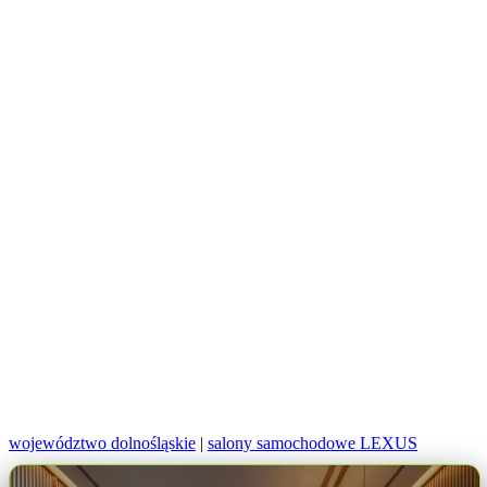
województwo dolnośląskie
|
salony samochodowe LEXUS