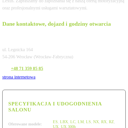
Lexus. Zapraszamy do zapoznania się z naszą ofertą motoryzacyjną
oraz profesjonalnymi usługami warsztatowymi.
Dane kontaktowe, dojazd i godziny otwarcia
Salon Lexus Wrocław
ul. Legnicka 164
54-206 Wrocław (Wrocław-Fabryczna)
Tel:
+48 71 359 85 85
strona internetowa
SPECYFIKACJA I UDOGODNIENIA
SALONU
ES
,
LBX
,
LC
,
LM
,
LS
,
NX
,
RX
,
RZ
,
Oferowane modele:
UX
,
UX 300h