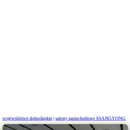
województwo dolnośląskie
|
salony samochodowe SSANGYONG