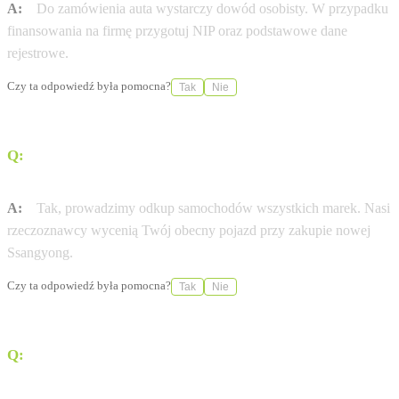
A:
Do zamówienia auta wystarczy dowód osobisty. W przypadku
finansowania na firmę przygotuj NIP oraz podstawowe dane
rejestrowe.
Czy ta odpowiedź była pomocna?
Tak
Nie
Q:
Czy mogę zostawić swój obecny samochód w
rozliczeniu?
A:
Tak, prowadzimy odkup samochodów wszystkich marek. Nasi
rzeczoznawcy wycenią Twój obecny pojazd przy zakupie nowej
Ssangyong.
Czy ta odpowiedź była pomocna?
Tak
Nie
Q:
Czy Vega Car Wałbrzych oferuje dostawę pod dom
(door-to-door)?