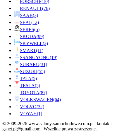
PORSCHE
(10)
RENAULT
(76)
SAAB
(3)
SEAT
(12)
SERES
(5)
SKODA
(99)
SKYWELL
(2)
SMART
(11)
SSANGYONG
(19)
SUBARU
(31)
SUZUKI
(55)
TATA
(5)
TESLA
(5)
TOYOTA
(87)
VOLKSWAGEN
(64)
VOLVO
(32)
VOYAH
(1)
© 2009-2026 www.salony-samochodowe.com.pl | kontakt:
gsnet.pl@gmail.com | Wszelkie prawa zastrzeżone.