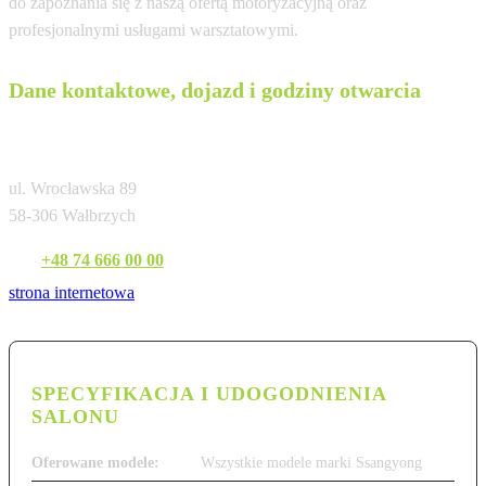
do zapoznania się z naszą ofertą motoryzacyjną oraz
profesjonalnymi usługami warsztatowymi.
Dane kontaktowe, dojazd i godziny otwarcia
Vega Car Wałbrzych
ul. Wrocławska 89
58-306 Wałbrzych
Tel:
+48 74 666 00 00
strona internetowa
SPECYFIKACJA I UDOGODNIENIA
SALONU
Oferowane modele:
Wszystkie modele marki Ssangyong