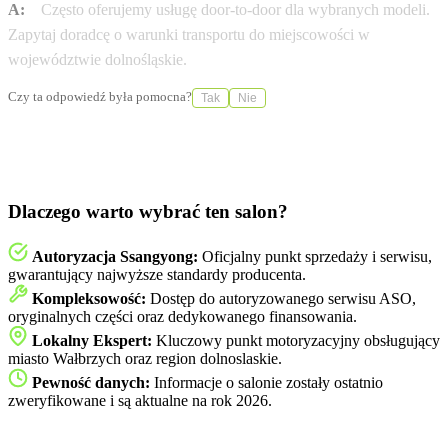
A:
Często oferujemy usługę door-to-door dla wybranych modeli.
Zapytaj doradcę o warunki transportu do miejscowości w
województwie dolnośląskie.
Czy ta odpowiedź była pomocna?
Tak
Nie
Dlaczego warto wybrać ten salon?
Autoryzacja Ssangyong:
Oficjalny punkt sprzedaży i serwisu,
gwarantujący najwyższe standardy producenta.
Kompleksowość:
Dostęp do autoryzowanego serwisu ASO,
oryginalnych części oraz dedykowanego finansowania.
Lokalny Ekspert:
Kluczowy punkt motoryzacyjny obsługujący
miasto Wałbrzych oraz region dolnoslaskie.
Pewność danych:
Informacje o salonie zostały ostatnio
zweryfikowane i są aktualne na rok 2026.