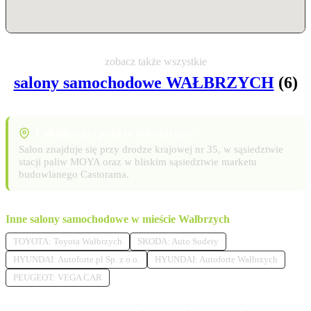
zobacz także wszystkie
salony samochodowe WAŁBRZYCH
(6)
Lokalizacja i punkty orientacyjne
Salon znajduje się przy drodze krajowej nr 35, w sąsiedztwie
stacji paliw MOYA oraz w bliskim sąsiedztwie marketu
budowlanego Castorama.
Inne salony samochodowe w mieście Wałbrzych
TOYOTA: Toyota Wałbrzych
SKODA: Auto Sudety
HYUNDAI: Autoforte.pl Sp. z o.o.
HYUNDAI: Autoforte Wałbrzych
PEUGEOT: VEGA CAR