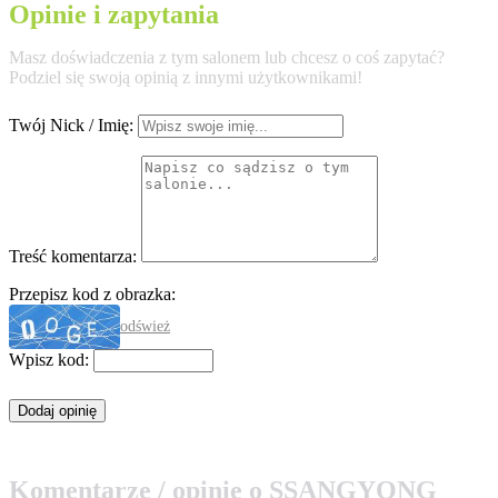
Opinie i zapytania
Masz doświadczenia z tym salonem lub chcesz o coś zapytać?
Podziel się swoją opinią z innymi użytkownikami!
Twój Nick / Imię:
Treść komentarza:
Przepisz kod z obrazka:
odśwież
Wpisz kod:
Komentarze / opinie o SSANGYONG