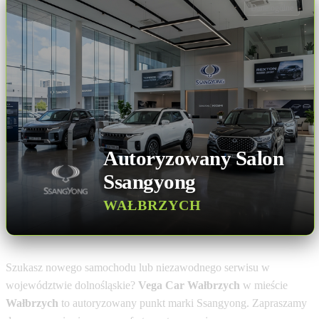
Dane ogólne
Autoryzowany Salon
Ssangyong
WAŁBRZYCH
Szukasz nowego samochodu lub niezawodnego serwisu w
województwie dolnośląskie?
Vega Car Wałbrzych
w mieście
Wałbrzych
to autoryzowany punkt marki Ssangyong. Zapraszamy