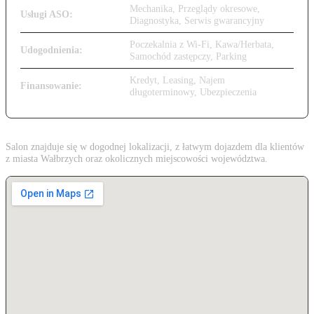
Mechanika, Przeglądy okresowe,
Usługi ASO:
Diagnostyka, Serwis gwarancyjny
Poczekalnia z Wi-Fi, Kawa/Herbata,
Udogodnienia:
Samochód zastępczy, Parking
Kredyt, Leasing, Najem
Finansowanie:
długoterminowy, Ubezpieczenia
Salon znajduje się w dogodnej lokalizacji, z łatwym dojazdem dla klientów
z miasta Wałbrzych oraz okolicznych miejscowości województwa.