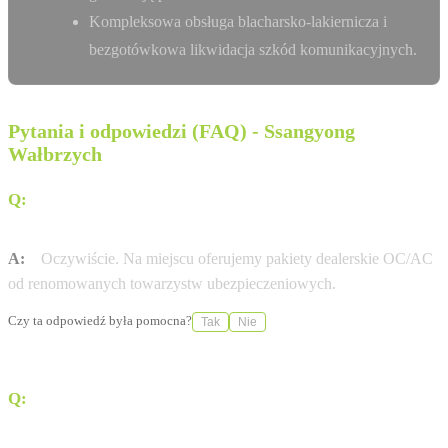
Kompleksowa obsługa blacharsko-lakiernicza i
bezgotówkowa likwidacja szkód komunikacyjnych.
Pytania i odpowiedzi (FAQ) - Ssangyong
Wałbrzych
Q:
Czy Vega Car Wałbrzych pomaga w formalnościach
ubezpieczeniowych?
A:
Oczywiście. Na miejscu oferujemy pakiety dealerskie OC/AC
od renomowanych towarzystw ubezpieczeniowych.
Czy ta odpowiedź była pomocna?
Tak
Nie
Q:
Jakie dokumenty są potrzebne do zamówienia nowej
Ssangyong?