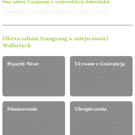
Inne salony Ssangyong w województwie dolnośląskie
Ssangyong Wrocław (Wrocław-Fabryczna) - Germaz Wrocław
Oferta salonu Ssangyong w miejscowości
Wałbrzych
Pojazdy Nowe
Używane z Gwarancją
Pełna gama modelowa
Certyfikowane auta używane z
Ssangyong dostępna do
pewną historią serwisową i
konfiguracji i jazdy próbnej.
techniczną.
Finansowanie
Ubezpieczenia
Leasing, najem
Atrakcyjne pakiety dealerskie
długoterminowy i kredyt
OC/AC/NNW oraz Assistance
Ssangyong Finance
dopasowane do Twojego
dostosowany do potrzeb.
modelu Ssangyong.