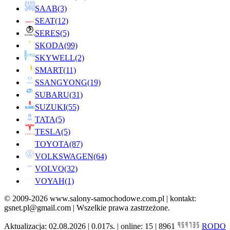
SAAB
(3)
SEAT
(12)
SERES
(5)
SKODA
(99)
SKYWELL
(2)
SMART
(11)
SSANGYONG
(19)
SUBARU
(31)
SUZUKI
(55)
TATA
(5)
TESLA
(5)
TOYOTA
(87)
VOLKSWAGEN
(64)
VOLVO
(32)
VOYAH
(1)
© 2009-2026 www.salony-samochodowe.com.pl | kontakt:
gsnet.pl@gmail.com | Wszelkie prawa zastrzeżone.
Aktualizacja: 02.08.2026 | 0.017s. | online: 15 | 8961
RODO