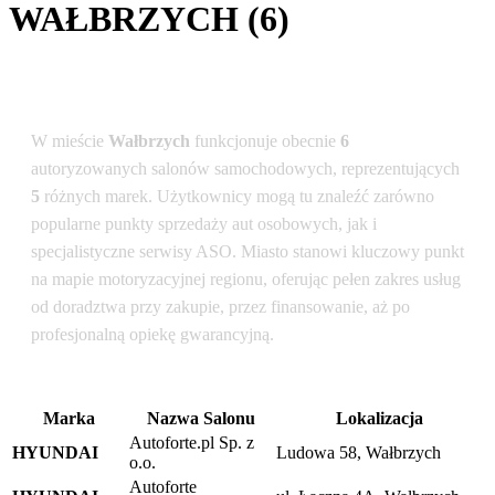
WAŁBRZYCH (6)
Podsumowanie dla lokalizacji: Wałbrzych
W mieście
Wałbrzych
funkcjonuje obecnie
6
autoryzowanych salonów samochodowych, reprezentujących
5
różnych marek. Użytkownicy mogą tu znaleźć zarówno
popularne punkty sprzedaży aut osobowych, jak i
specjalistyczne serwisy ASO. Miasto stanowi kluczowy punkt
na mapie motoryzacyjnej regionu, oferując pełen zakres usług
od doradztwa przy zakupie, przez finansowanie, aż po
profesjonalną opiekę gwarancyjną.
Marka
Nazwa Salonu
Lokalizacja
Autoforte.pl Sp. z
HYUNDAI
Ludowa 58, Wałbrzych
o.o.
Autoforte