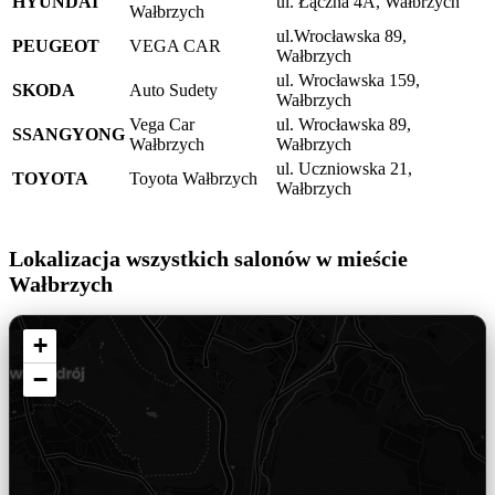
HYUNDAI
ul. Łączna 4A, Wałbrzych
Wałbrzych
ul.Wrocławska 89,
PEUGEOT
VEGA CAR
Wałbrzych
ul. Wrocławska 159,
SKODA
Auto Sudety
Wałbrzych
Vega Car
ul. Wrocławska 89,
SSANGYONG
Wałbrzych
Wałbrzych
ul. Uczniowska 21,
TOYOTA
Toyota Wałbrzych
Wałbrzych
Lokalizacja wszystkich salonów w mieście
Wałbrzych
+
−