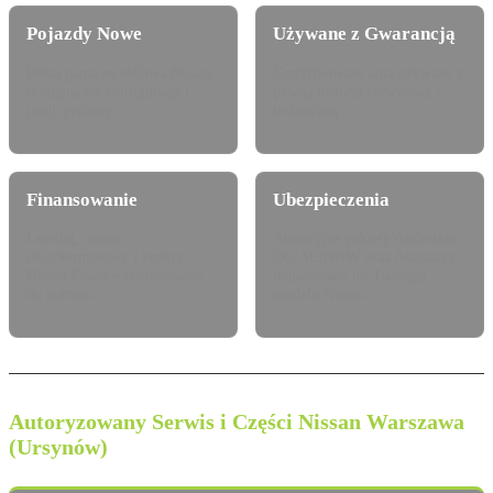
Pojazdy Nowe
Używane z Gwarancją
Pełna gama modelowa Nissan
Certyfikowane auta używane z
dostępna do konfiguracji i
pewną historią serwisową i
jazdy próbnej.
techniczną.
Finansowanie
Ubezpieczenia
Leasing, najem
Atrakcyjne pakiety dealerskie
długoterminowy i kredyt
OC/AC/NNW oraz Assistance
Nissan Finance dostosowany
dopasowane do Twojego
do potrzeb.
modelu Nissan.
Autoryzowany Serwis i Części Nissan Warszawa
(Ursynów)