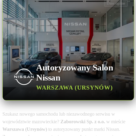
Dane ogólne
Autoryzowany Salon
Nissan
WARSZAWA (URSYNÓW)
Szukasz nowego samochodu lub niezawodnego serwisu w
województwie mazowieckie?
Zaborowski Sp. z o.o.
w mieście
Warszawa (Ursynów)
to autoryzowany punkt marki Nissan.