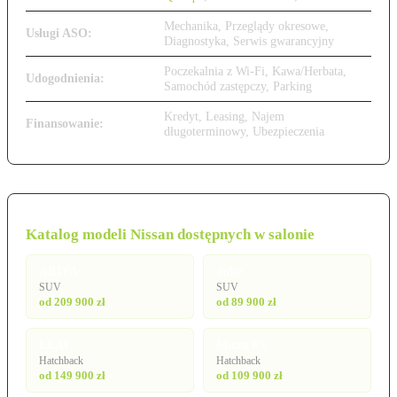
Mechanika, Przeglądy okresowe,
Usługi ASO:
Diagnostyka, Serwis gwarancyjny
Poczekalnia z Wi-Fi, Kawa/Herbata,
Udogodnienia:
Samochód zastępczy, Parking
Kredyt, Leasing, Najem
Finansowanie:
długoterminowy, Ubezpieczenia
Katalog modeli Nissan dostępnych w salonie
ARIYA
Juke
SUV
SUV
od 209 900 zł
od 89 900 zł
LEAF
Micra EV
Hatchback
Hatchback
od 149 900 zł
od 109 900 zł