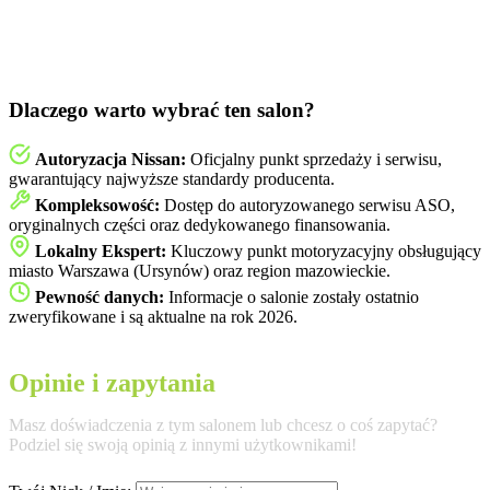
Dlaczego warto wybrać ten salon?
Autoryzacja Nissan:
Oficjalny punkt sprzedaży i serwisu,
gwarantujący najwyższe standardy producenta.
Kompleksowość:
Dostęp do autoryzowanego serwisu ASO,
oryginalnych części oraz dedykowanego finansowania.
Lokalny Ekspert:
Kluczowy punkt motoryzacyjny obsługujący
miasto Warszawa (Ursynów) oraz region mazowieckie.
Pewność danych:
Informacje o salonie zostały ostatnio
zweryfikowane i są aktualne na rok 2026.
Opinie i zapytania
Masz doświadczenia z tym salonem lub chcesz o coś zapytać?
Podziel się swoją opinią z innymi użytkownikami!