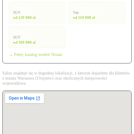
Qashqai
Townstar Combi
SUV
Van
od 129 900 zł
od 119 900 zł
X-Trail
SUV
od 189 900 zł
→ Pełny katalog modeli Nissan
Salon znajduje się w dogodnej lokalizacji, z łatwym dojazdem dla klientów
z miasta Warszawa (Ursynów) oraz okolicznych miejscowości
województwa.