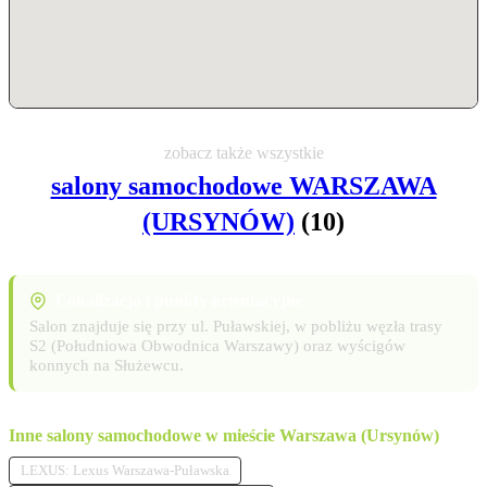
zobacz także wszystkie
salony samochodowe WARSZAWA
(URSYNÓW)
(10)
Lokalizacja i punkty orientacyjne
Salon znajduje się przy ul. Puławskiej, w pobliżu węzła trasy
S2 (Południowa Obwodnica Warszawy) oraz wyścigów
konnych na Służewcu.
Inne salony samochodowe w mieście Warszawa (Ursynów)
LEXUS: Lexus Warszawa-Puławska