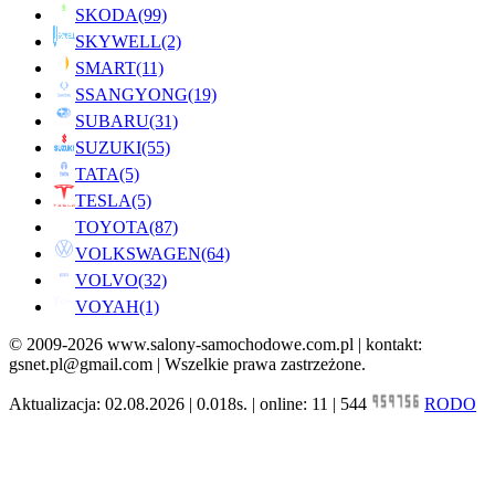
SKODA
(99)
SKYWELL
(2)
SMART
(11)
SSANGYONG
(19)
SUBARU
(31)
SUZUKI
(55)
TATA
(5)
TESLA
(5)
TOYOTA
(87)
VOLKSWAGEN
(64)
VOLVO
(32)
VOYAH
(1)
© 2009-2026 www.salony-samochodowe.com.pl | kontakt:
gsnet.pl@gmail.com | Wszelkie prawa zastrzeżone.
Aktualizacja: 02.08.2026 | 0.018s. | online: 11 | 544
RODO