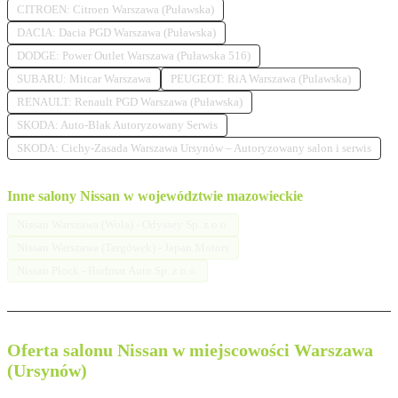
CITROEN: Citroen Warszawa (Puławska)
DACIA: Dacia PGD Warszawa (Puławska)
DODGE: Power Outlet Warszawa (Puławska 516)
SUBARU: Mitcar Warszawa
PEUGEOT: RiA Warszawa (Pulawska)
RENAULT: Renault PGD Warszawa (Puławska)
SKODA: Auto-Blak Autoryzowany Serwis
SKODA: Cichy-Zasada Warszawa Ursynów – Autoryzowany salon i serwis
Inne salony Nissan w województwie mazowieckie
Nissan Warszawa (Wola) - Odyssey Sp. z o.o.
Nissan Warszawa (Targówek) - Japan Motors
Nissan Płock - Budmat Auto Sp. z o.o.
Oferta salonu Nissan w miejscowości Warszawa
(Ursynów)