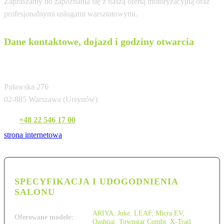
Zapraszamy do zapoznania się z naszą ofertą motoryzacyjną oraz
profesjonalnymi usługami warsztatowymi.
Dane kontaktowe, dojazd i godziny otwarcia
Zaborowski Sp. z o.o.
Puławska 276
02-885 Warszawa (Ursynów)
Tel:
+48 22 546 17 00
strona internetowa
SPECYFIKACJA I UDOGODNIENIA
SALONU
ARIYA
,
Juke
,
LEAF
,
Micra EV
,
Oferowane modele:
Qashqai
,
Townstar Combi
,
X-Trail