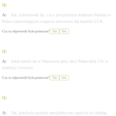
Q:
Czy salon obsługuje serwis modelu Nissan GT-R?
A:
Tak, Zaborowski Sp. z o.o. jest jedynym dealerem Nissana w
Polsce zapewniającym wsparcie serwisowe dla modelu GT-R.
Czy ta odpowiedź była pomocna?
Tak
Nie
Q:
Gdzie znajduje się salon Nissana Zaborowski?
A:
Salon mieści się w Warszawie przy ulicy Puławskiej 276, w
dzielnicy Ursynów.
Czy ta odpowiedź była pomocna?
Tak
Nie
Q:
Czy w serwisie można naprawić samochód
elektryczny?
A:
Tak, placówka posiada specjalistyczne zaplecze do obsługi