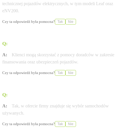
technicznej pojazdów elektrycznych, w tym modeli Leaf oraz
eNV200.
Czy ta odpowiedź była pomocna?
Tak
Nie
Q:
Jakie usługi finansowe oferuje dealer?
A:
Klienci mogą skorzystać z pomocy doradców w zakresie
finansowania oraz ubezpieczeń pojazdów.
Czy ta odpowiedź była pomocna?
Tak
Nie
Q:
Czy salon oferuje samochody używane?
A:
Tak, w ofercie firmy znajduje się wybór samochodów
używanych.
Czy ta odpowiedź była pomocna?
Tak
Nie