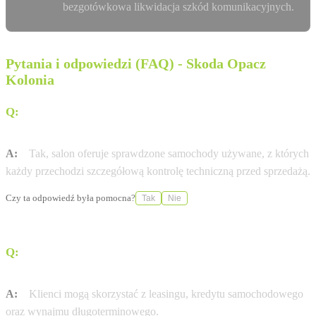
bezgotówkowa likwidacja szkód komunikacyjnych.
Pytania i odpowiedzi (FAQ) - Skoda Opacz
Kolonia
Q:
Czy w salonie Cichy-Zasada w Opaczy Kolonii można
zakupić samochód używany?
A:
Tak, salon oferuje sprawdzone samochody używane, z których
każdy przechodzi szczegółową kontrolę techniczną przed sprzedażą.
Czy ta odpowiedź była pomocna?
Tak
Nie
Q:
Jakie usługi finansowe są dostępne dla klientów
salonu?
A:
Klienci mogą skorzystać z leasingu, kredytu samochodowego
oraz wynajmu długoterminowego.