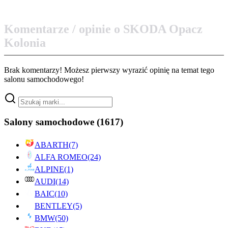
Komentarze / opinie o SKODA Opacz
Kolonia
Brak komentarzy! Możesz pierwszy wyrazić opinię na temat tego
salonu samochodowego!
Salony samochodowe
(1617)
ABARTH
(7)
ALFA ROMEO
(24)
ALPINE
(1)
AUDI
(14)
BAIC
(10)
BENTLEY
(5)
BMW
(50)