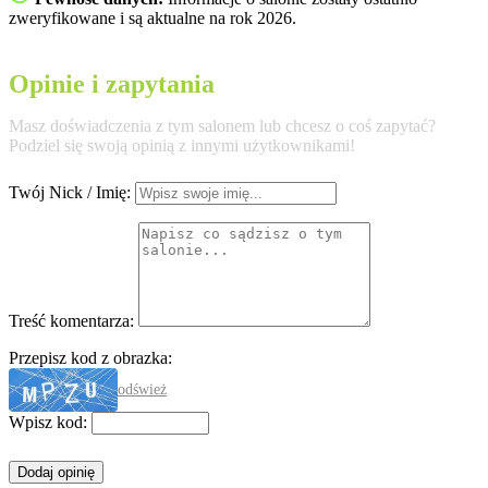
zweryfikowane i są aktualne na rok 2026.
Opinie i zapytania
Masz doświadczenia z tym salonem lub chcesz o coś zapytać?
Podziel się swoją opinią z innymi użytkownikami!
Twój Nick / Imię:
Treść komentarza:
Przepisz kod z obrazka:
odśwież
Wpisz kod: