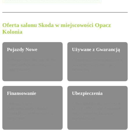
Oferta salonu Skoda w miejscowości Opacz
Kolonia
Pojazdy Nowe
Używane z Gwarancją
Pełna gama modelowa Skoda
Certyfikowane auta używane z
dostępna do konfiguracji i
pewną historią serwisową i
jazdy próbnej.
techniczną.
Finansowanie
Ubezpieczenia
Leasing, najem
Atrakcyjne pakiety dealerskie
długoterminowy i kredyt
OC/AC/NNW oraz Assistance
Skoda Finance dostosowany
dopasowane do Twojego
do potrzeb.
modelu Skoda.