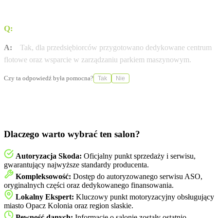
Q:
Czy salon obsługuje klientów flotowych?
A:
Tak, dla przedsiębiorców przygotowano dedykowane centrum
flotowe oraz wsparcie w zarządzaniu parkiem maszynowym.
Czy ta odpowiedź była pomocna?
Tak
Nie
Dlaczego warto wybrać ten salon?
Autoryzacja Skoda:
Oficjalny punkt sprzedaży i serwisu,
gwarantujący najwyższe standardy producenta.
Kompleksowość:
Dostęp do autoryzowanego serwisu ASO,
oryginalnych części oraz dedykowanego finansowania.
Lokalny Ekspert:
Kluczowy punkt motoryzacyjny obsługujący
miasto Opacz Kolonia oraz region slaskie.
Pewność danych:
Informacje o salonie zostały ostatnio