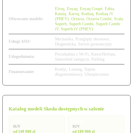
Elroq
,
Enyaq
,
Enyaq Coupé
,
Fabia
,
Kamiq
,
Karoq
,
Kodiaq
,
Kodiaq iV
Oferowane modele:
(PHEV)
,
Octavia
,
Octavia Combi
,
Scala
,
Superb
,
Superb Combi
,
Superb Combi
iV
,
Superb iV (PHEV)
Mechanika, Przeglądy okresowe,
Usługi ASO:
Diagnostyka, Serwis gwarancyjny
Poczekalnia z Wi-Fi, Kawa/Herbata,
Udogodnienia:
Samochód zastępczy, Parking
Kredyt, Leasing, Najem
Finansowanie:
długoterminowy, Ubezpieczenia
Katalog modeli Skoda dostępnych w salonie
Elroq
Enyaq
SUV
SUV
od 149 900 zł
od 189 900 zł