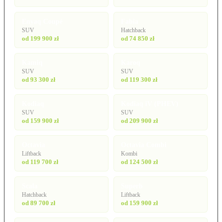
Enyaq Coupé
Fabia
SUV
Hatchback
od 199 900 zł
od 74 850 zł
Kamiq
Karoq
SUV
SUV
od 93 300 zł
od 119 300 zł
Kodiaq
Kodiaq iV (PHEV)
SUV
SUV
od 159 900 zł
od 209 900 zł
Octavia
Octavia Combi
Liftback
Kombi
od 119 700 zł
od 124 500 zł
Scala
Superb
Hatchback
Liftback
od 89 700 zł
od 159 900 zł