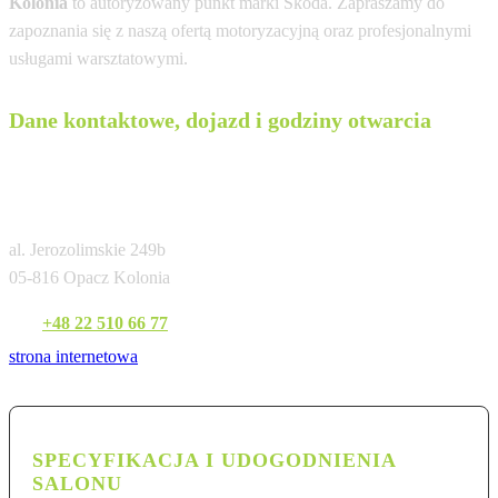
Kolonia
to autoryzowany punkt marki Skoda. Zapraszamy do
zapoznania się z naszą ofertą motoryzacyjną oraz profesjonalnymi
usługami warsztatowymi.
Dane kontaktowe, dojazd i godziny otwarcia
Cichy-Zasada Warszawa Aleje Jerozolimskie
– Autoryzowany salon i serwis
al. Jerozolimskie 249b
05-816 Opacz Kolonia
Tel:
+48 22 510 66 77
strona internetowa
SPECYFIKACJA I UDOGODNIENIA
SALONU