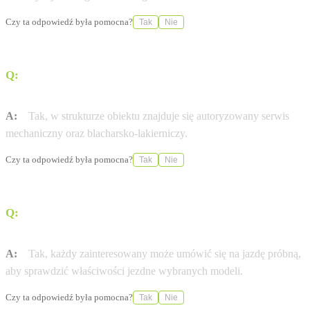
Czy ta odpowiedź była pomocna?
Tak
Nie
Q:
Czy serwis wykonuje naprawy blacharsko-
lakiernicze?
A:
Tak, w strukturze obiektu znajduje się autoryzowany serwis
mechaniczny oraz blacharsko-lakierniczy.
Czy ta odpowiedź była pomocna?
Tak
Nie
Q:
Czy istnieje możliwość przetestowania modelu przed
zakupem?
A:
Tak, każdy zainteresowany może umówić się na jazdę próbną,
aby sprawdzić właściwości jezdne wybranych modeli.
Czy ta odpowiedź była pomocna?
Tak
Nie