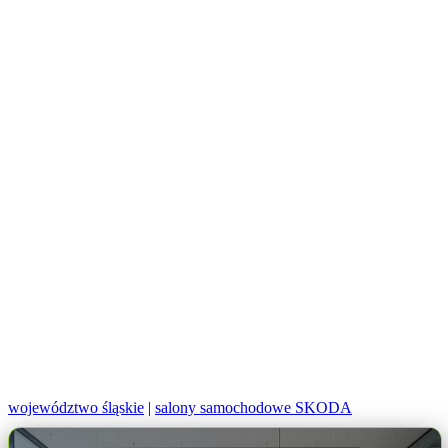
województwo śląskie
|
salony samochodowe SKODA