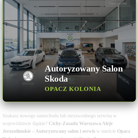
Dane ogólne
Autoryzowany Salon
Skoda
OPACZ KOLONIA
Szukasz nowego samochodu lub niezawodnego serwisu w
województwie śląskie?
Cichy-Zasada Warszawa Aleje
Jerozolimskie – Autoryzowany salon i serwis
w mieście
Opacz