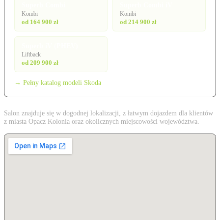
Superb Combi
Superb Combi iV
Kombi
Kombi
od 164 900 zł
od 214 900 zł
Superb iV (PHEV)
Liftback
od 209 900 zł
→ Pełny katalog modeli Skoda
Salon znajduje się w dogodnej lokalizacji, z łatwym dojazdem dla klientów
z miasta Opacz Kolonia oraz okolicznych miejscowości województwa.