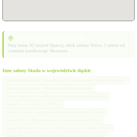
Lokalizacja i punkty orientacyjne
Przy trasie S2 (węzeł Opacz), obok salonu Volvo, 5 minut od
centrum handlowego Skorosze.
Inne salony Skoda w województwie śląskie
Skoda Bielsko-Biała - Jacek Korczyk - Autoryzowany Dealer SkodaAuto
Skoda Bielsko-Biała - Welm-Centrum Bielsko-Biała
Skoda Sosnowiec - Przedsiębiorstwo Handlowe Maria Śliwka
Skoda Gliwice - Auto Lellek Plus
Skoda Katowice - Przedsiębiorstwo Handlowe Maria Śliwka
Skoda Zabrze - Przedsiębiorstwo Handlowe Maria Śliwka
Skoda Dąbrowa Górnicza - L'emir Autoryzowany Salon i Serwis
Skoda Bytom - Lellek Bytom Autoryzowany Salon i Serwis