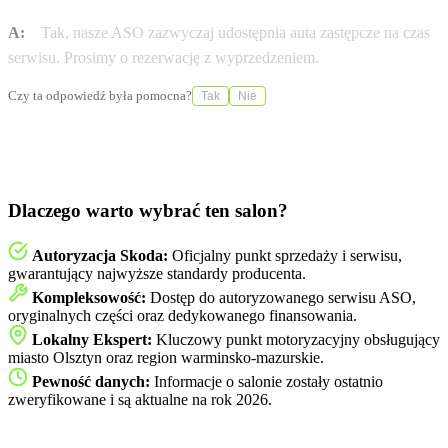
A:
Tak, nasze ASO zazwyczaj udostępnia auta zastępcze na czas
serwisu. Prosimy o rezerwację z wyprzedzeniem.
Czy ta odpowiedź była pomocna?
Tak
Nie
Dlaczego warto wybrać ten salon?
Autoryzacja Skoda:
Oficjalny punkt sprzedaży i serwisu,
gwarantujący najwyższe standardy producenta.
Kompleksowość:
Dostęp do autoryzowanego serwisu ASO,
oryginalnych części oraz dedykowanego finansowania.
Lokalny Ekspert:
Kluczowy punkt motoryzacyjny obsługujący
miasto Olsztyn oraz region warminsko-mazurskie.
Pewność danych:
Informacje o salonie zostały ostatnio
zweryfikowane i są aktualne na rok 2026.