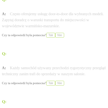
(door-to-door)?
A:
Często oferujemy usługę door-to-door dla wybranych modeli.
Zapytaj doradcę o warunki transportu do miejscowości w
województwie warmińsko-mazurskie.
Czy ta odpowiedź była pomocna?
Tak
Nie
Q:
Czy auta używane w Fiedorowicz Olsztyn mają
certyfikat jakości?
A:
Każdy samochód używany przechodzi rygorystyczny przegląd
techniczny zanim trafi do sprzedaży w naszym salonie.
Czy ta odpowiedź była pomocna?
Tak
Nie
Q:
Czy Autoryzowana Stacja Obsługi (ASO) Fiedorowicz
Olsztyn oferuje samochody zastępcze?