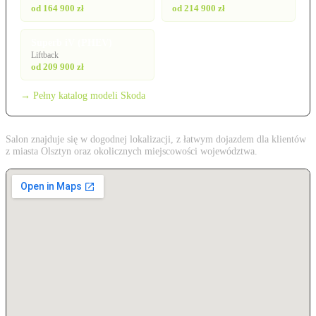
od 164 900 zł
od 214 900 zł
Superb iV (PHEV)
Liftback
od 209 900 zł
→ Pełny katalog modeli Skoda
Salon znajduje się w dogodnej lokalizacji, z łatwym dojazdem dla klientów
z miasta Olsztyn oraz okolicznych miejscowości województwa.