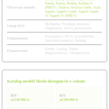
Kamiq
,
Karoq
,
Kodiaq
,
Kodiaq iV
Oferowane modele:
(PHEV)
,
Octavia
,
Octavia Combi
,
Scala
,
Superb
,
Superb Combi
,
Superb Combi
iV
,
Superb iV (PHEV)
Mechanika, Przeglądy okresowe,
Usługi ASO:
Diagnostyka, Serwis gwarancyjny
Poczekalnia z Wi-Fi, Kawa/Herbata,
Udogodnienia:
Samochód zastępczy, Parking
Kredyt, Leasing, Najem
Finansowanie:
długoterminowy, Ubezpieczenia
Katalog modeli Skoda dostępnych w salonie
Elroq
Enyaq
SUV
SUV
od 149 900 zł
od 189 900 zł