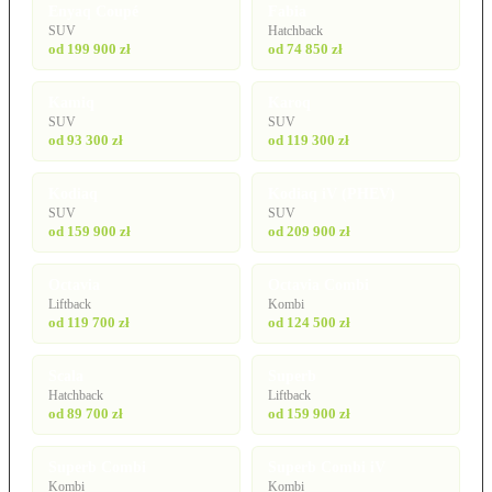
Enyaq Coupé
Fabia
SUV
Hatchback
od 199 900 zł
od 74 850 zł
Kamiq
Karoq
SUV
SUV
od 93 300 zł
od 119 300 zł
Kodiaq
Kodiaq iV (PHEV)
SUV
SUV
od 159 900 zł
od 209 900 zł
Octavia
Octavia Combi
Liftback
Kombi
od 119 700 zł
od 124 500 zł
Scala
Superb
Hatchback
Liftback
od 89 700 zł
od 159 900 zł
Superb Combi
Superb Combi iV
Kombi
Kombi