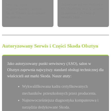
Leasing, najem
Atrakcyjne pakiety dealerskie
długoterminowy i kredyt
OC/AC/NNW oraz Assistance
Skoda Finance dostosowany
dopasowane do Twojego
do potrzeb.
modelu Skoda.
Autoryzowany Serwis i Części Skoda Olsztyn
Jako autoryzowany punkt serwisowy (ASO), salon w
Olsztyn zapewnia najwyższy standard obsługi technicznej dla
właścicieli aut marki Skoda. Nasze atuty:
Wykwalifikowana kadra certyfikowanych
mechaników przeszkolonych przez producenta.
Najnowocześniejsza diagnostyka komputerowa i
narzędzia dedykowane Skoda.