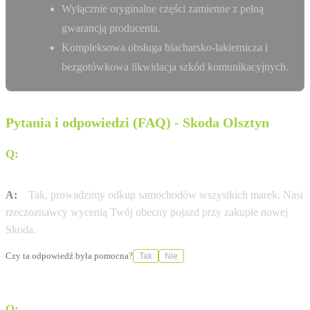
Wyłącznie oryginalne części zamienne z pełną
gwarancją producenta.
Kompleksowa obsługa blacharsko-lakiernicza i
bezgotówkowa likwidacja szkód komunikacyjnych.
Pytania i odpowiedzi (FAQ) - Skoda Olsztyn
Q:
Czy mogę zostawić swój obecny samochód w
rozliczeniu?
A:
Tak, prowadzimy odkup samochodów wszystkich marek. Nasi
rzeczoznawcy wycenią Twój obecny pojazd przy zakupie nowej
Skoda.
Czy ta odpowiedź była pomocna?
Tak
Nie
Q:
Czy Fiedorowicz Olsztyn oferuje dostawę pod dom