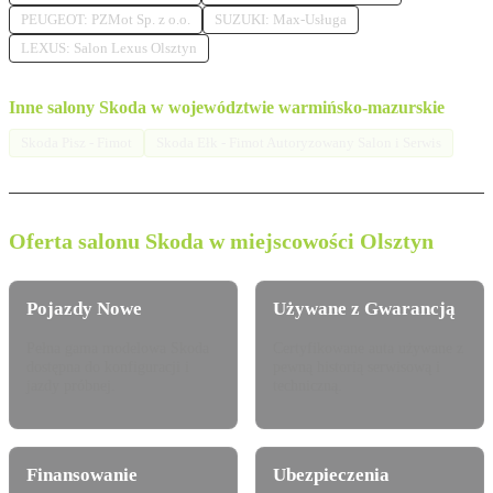
PEUGEOT: PZMot Sp. z o.o.
SUZUKI: Max-Usługa
LEXUS: Salon Lexus Olsztyn
Inne salony Skoda w województwie warmińsko-mazurskie
Skoda Pisz - Fimot
Skoda Ełk - Fimot Autoryzowany Salon i Serwis
Oferta salonu Skoda w miejscowości Olsztyn
Pojazdy Nowe
Używane z Gwarancją
Pełna gama modelowa Skoda
Certyfikowane auta używane z
dostępna do konfiguracji i
pewną historią serwisową i
jazdy próbnej.
techniczną.
Finansowanie
Ubezpieczenia