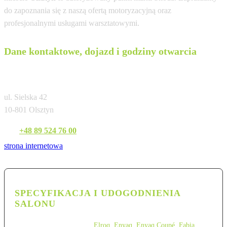
do zapoznania się z naszą ofertą motoryzacyjną oraz
profesjonalnymi usługami warsztatowymi.
Dane kontaktowe, dojazd i godziny otwarcia
Fiedorowicz Olsztyn
ul. Sielska 42
10-801 Olsztyn
Tel:
+48 89 524 76 00
strona internetowa
SPECYFIKACJA I UDOGODNIENIA
SALONU
Elroq
,
Enyaq
,
Enyaq Coupé
,
Fabia
,