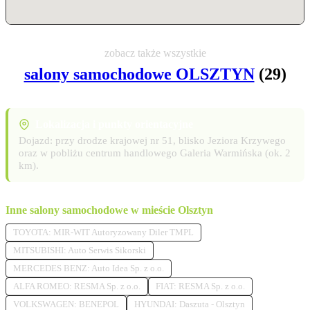
zobacz także wszystkie
salony samochodowe OLSZTYN
(29)
Lokalizacja i punkty orientacyjne
Dojazd: przy drodze krajowej nr 51, blisko Jeziora Krzywego
oraz w pobliżu centrum handlowego Galeria Warmińska (ok. 2
km).
Inne salony samochodowe w mieście Olsztyn
TOYOTA: MIR-WIT Autoryzowany Diler TMPL
MITSUBISHI: Auto Serwis Sikorski
MERCEDES BENZ: Auto Idea Sp. z o.o.
ALFA ROMEO: RESMA Sp. z o.o.
FIAT: RESMA Sp. z o.o.
VOLKSWAGEN: BENEPOL
HYUNDAI: Daszuta - Olsztyn