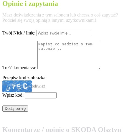
Opinie i zapytania
Masz doświadczenia z tym salonem lub chcesz o coś zapytać?
Podziel się swoją opinią z innymi użytkownikami!
Twój Nick / Imię:
Treść komentarza:
Przepisz kod z obrazka:
odśwież
Wpisz kod:
Komentarze / opinie o SKODA Olsztyn