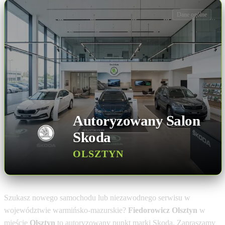
Dane ogólne
Autoryzowany Salon
Skoda
OLSZTYN
Szukasz nowego samochodu lub niezawodnego serwisu w
województwie warmińsko-mazurskie?
Fiedorowicz Olsztyn
w
mieście
Olsztyn
to autoryzowany punkt marki Skoda. Zapraszamy