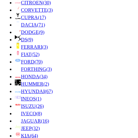
CITROEN
(30)
CORVETTE
(3)
CUPRA
(17)
DACIA
(71)
DODGE
(9)
DS
(9)
FERRARI
(3)
FIAT
(52)
FORD
(70)
FORTHING
(3)
HONDA
(34)
HUMMER
(2)
HYUNDAI
(67)
INEOS
(1)
ISUZU
(26)
IVECO
(8)
JAGUAR
(16)
JEEP
(32)
KIA
(64)