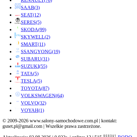
RENAULT
(76)
SAAB
(3)
SEAT
(12)
SERES
(5)
SKODA
(99)
SKYWELL
(2)
SMART
(11)
SSANGYONG
(19)
SUBARU
(31)
SUZUKI
(55)
TATA
(5)
TESLA
(5)
TOYOTA
(87)
VOLKSWAGEN
(64)
VOLVO
(32)
VOYAH
(1)
© 2009-2026 www.salony-samochodowe.com.pl | kontakt:
gsnet.pl@gmail.com | Wszelkie prawa zastrzeżone.