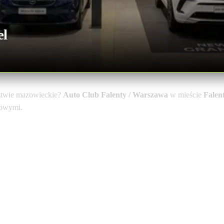
el
ztwie mazowieckie?
Auto Club Falenty / Warszawa
w mieście
Falen
towymi.