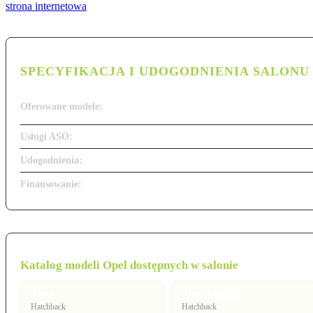
strona internetowa
SPECYFIKACJA I UDOGODNIENIA SALONU
Oferowane modele:
Usługi ASO:
Udogodnienia:
Finansowanie:
Katalog modeli Opel dostępnych w salonie
Astra
Astra Electric
Hatchback
Hatchback