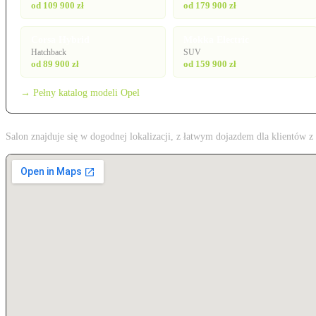
od 109 900 zł
od 179 900 zł
Corsa Hybrid
Mokka Electric
Hatchback
SUV
od 89 900 zł
od 159 900 zł
→ Pełny katalog modeli Opel
Salon znajduje się w dogodnej lokalizacji, z łatwym dojazdem dla klientów 