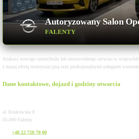
Autoryzowany Salon Op
FALENTY
Szukasz nowego samochodu lub niezawodnego serwisu w wojewód
z naszą ofertą motoryzacyjną oraz profesjonalnymi usługami warszta
Dane kontaktowe, dojazd i godziny otwarcia
Auto Club Falenty / Warszawa
al. Krakowska 8
05-090 Falenty
Tel:
+48 22 720 70 00