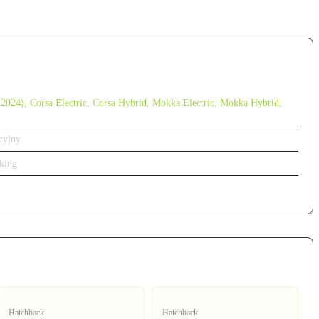
(2024)
,
Corsa Electric
,
Corsa Hybrid
,
Mokka Electric
,
Mokka Hybrid
,
cyjny
king
Corsa (2024)
Corsa Electric
Hatchback
Hatchback