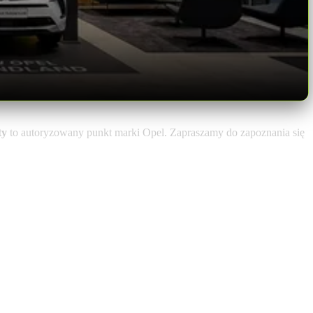
ty
to autoryzowany punkt marki Opel. Zapraszamy do zapoznania się