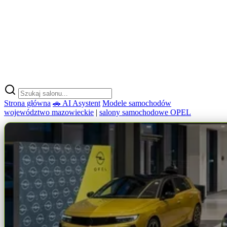
Strona główna
🚗 AI Asystent
Modele samochodów
województwo mazowieckie
|
salony samochodowe OPEL