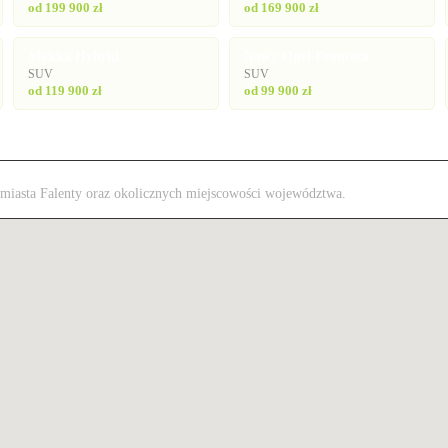
od 199 900 zł
od 169 900 zł
Mokka Hybrid
Nowy Opel Frontera
SUV
SUV
od 119 900 zł
od 99 900 zł
z miasta Falenty oraz okolicznych miejscowości województwa.