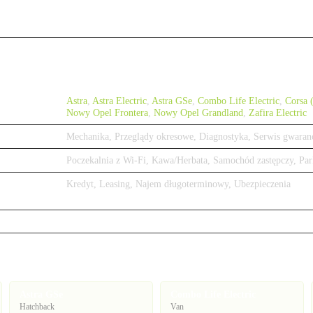
Astra
,
Astra Electric
,
Astra GSe
,
Combo Life Electric
,
Corsa 
Nowy Opel Frontera
,
Nowy Opel Grandland
,
Zafira Electric
Mechanika, Przeglądy okresowe, Diagnostyka, Serwis gwaran
Poczekalnia z Wi-Fi, Kawa/Herbata, Samochód zastępczy, Par
Kredyt, Leasing, Najem długoterminowy, Ubezpieczenia
Astra GSe
Combo Life Electric
Hatchback
Van