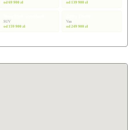
od 69 900 zł
od 139 900 zł
Nowy Opel Grandland
Zafira Electric
SUV
Van
od 159 900 zł
od 249 900 zł