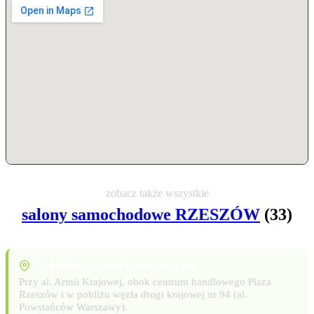
zobacz także wszystkie
salony samochodowe RZESZÓW
(33)
Lokalizacja i punkty orientacyjne
Przy al. Armii Krajowej, obok centrum handlowego Plaza
Rzeszów i w pobliżu węzła drogi krajowej nr 94 (al.
Powstańców Warszawy).