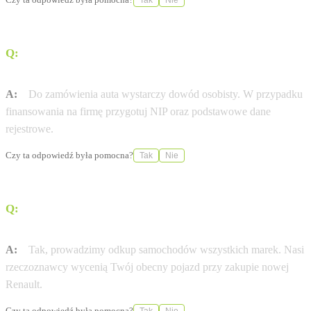
Tak
Nie
Q:
Jakie dokumenty są potrzebne do zamówienia nowej
Renault?
A:
Do zamówienia auta wystarczy dowód osobisty. W przypadku
finansowania na firmę przygotuj NIP oraz podstawowe dane
rejestrowe.
Czy ta odpowiedź była pomocna?
Tak
Nie
Q:
Czy mogę zostawić swój obecny samochód w
rozliczeniu?
A:
Tak, prowadzimy odkup samochodów wszystkich marek. Nasi
rzeczoznawcy wycenią Twój obecny pojazd przy zakupie nowej
Renault.
Czy ta odpowiedź była pomocna?