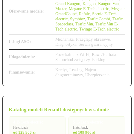
Grand Kangoo
,
Kangoo
,
Kangoo Van
,
Master
,
Megane E-Tech electric
,
Megane
Oferowane modele:
GrandCoupé
,
Rafale
,
Scenic E-Tech
electric
,
Symbioz
,
Trafic Combi
,
Trafic
Spaceclass
,
Trafic Van
,
Trafic Van E-
Tech electric
,
Twingo E-Tech electric
Mechanika, Przeglądy okresowe,
Usługi ASO:
Diagnostyka, Serwis gwarancyjny
Poczekalnia z Wi-Fi, Kawa/Herbata,
Udogodnienia:
Samochód zastępczy, Parking
Kredyt, Leasing, Najem
Finansowanie:
długoterminowy, Ubezpieczenia
Katalog modeli Renault dostępnych w salonie
4 E-Tech electric
5 E-Tech electric
Hatchback
Hatchback
od 129 900 zł
od 109 900 zł