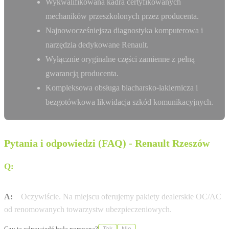
Wykwalifikowana kadra certyfikowanych
mechaników przeszkolonych przez producenta.
Najnowocześniejsza diagnostyka komputerowa i
narzędzia dedykowane Renault.
Wyłącznie oryginalne części zamienne z pełną
gwarancją producenta.
Kompleksowa obsługa blacharsko-lakiernicza i
bezgotówkowa likwidacja szkód komunikacyjnych.
Pytania i odpowiedzi (FAQ) - Renault Rzeszów
Q:
Czy Renault Auto Spektrum Rzeszów pomaga w
formalnościach ubezpieczeniowych?
A:
Oczywiście. Na miejscu oferujemy pakiety dealerskie OC/AC
od renomowanych towarzystw ubezpieczeniowych.
Czy ta odpowiedź była pomocna?