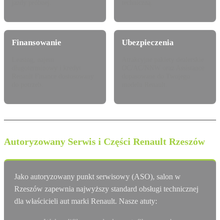
jazdy próbnej.
techniczną.
Finansowanie
Ubezpieczenia
Leasing, najem
Atrakcyjne pakiety dealerskie
długoterminowy i kredyt
OC/AC/NNW oraz Assistance
Renault Finance dostosowany
dopasowane do Twojego
do potrzeb.
modelu Renault.
Autoryzowany Serwis i Części Renault Rzeszów
Jako autoryzowany punkt serwisowy (ASO), salon w
Rzeszów zapewnia najwyższy standard obsługi technicznej
dla właścicieli aut marki Renault. Nasze atuty: