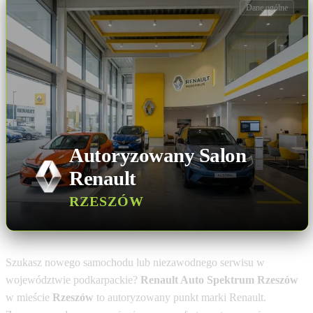
Dane ogólne
Autoryzowany Salon
Renault
RZESZÓW
Szukasz nowego samochodu lub niezawodnego serwisu w
województwie podkarpackie?
Renault Auto Spektrum Rzeszów
w mieście
Rzeszów
to autoryzowany punkt marki Renault.