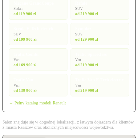
Megane GrandCoupé
Rafale
Sedan
SUV
od 119 900 zł
od 219 900 zł
Scenic E-Tech electric
Symbioz
SUV
SUV
od 199 900 zł
od 129 900 zł
Trafic Combi
Trafic Spaceclass
Van
Van
od 169 900 zł
od 219 900 zł
Trafic Van
Trafic Van E-Tech electric
Van
Van
od 139 900 zł
od 219 900 zł
→ Pełny katalog modeli Renault
Salon znajduje się w dogodnej lokalizacji, z łatwym dojazdem dla klientów
z miasta Rzeszów oraz okolicznych miejscowości województwa.