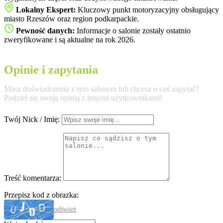
Lokalny Ekspert:
Kluczowy punkt motoryzacyjny obsługujący
miasto Rzeszów oraz region podkarpackie.
Pewność danych:
Informacje o salonie zostały ostatnio
zweryfikowane i są aktualne na rok 2026.
Opinie i zapytania
Masz doświadczenia z tym salonem lub chcesz o coś zapytać?
Podziel się swoją opinią z innymi użytkownikami!
Twój Nick / Imię:
Treść komentarza:
Przepisz kod z obrazka:
odśwież