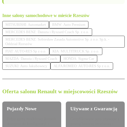
Inne salony samochodowe w mieście Rzeszów
MITSUBISHI: Automarket
BMW: Auto Premium
MERCEDES BENZ: Danuta i Ryszard Czach Sp. z o.o.
MERCEDES BENZ: Sobiesław Zasada Automotive Sp. z o.o. Sp.k. -
Oddział Rzeszów
FIAT: AUTO-RES Sp z o.o.
KIA: MULTITRUCK Sp. z o.o.
MAZDA: Danuta i Ryszard Czach
HONDA: Sigma Car
SUZUKI: Auto Jakubowscy
ALFA ROMEO: AUTO-RES Sp z o.o.
Oferta salonu Renault w miejscowości Rzeszów
Pojazdy Nowe
Używane z Gwarancją
Pełna gama modelowa Renault
Certyfikowane auta używane z
dostępna do konfiguracji i
pewną historią serwisową i