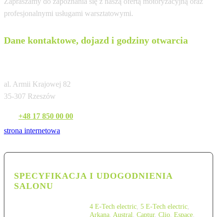
Zapraszamy do zapoznania się z naszą ofertą motoryzacyjną oraz
profesjonalnymi usługami warsztatowymi.
Dane kontaktowe, dojazd i godziny otwarcia
Renault Auto Spektrum Rzeszów
al. Armii Krajowej 82
35-307 Rzeszów
Tel:
+48 17 850 00 00
strona internetowa
SPECYFIKACJA I UDOGODNIENIA
SALONU
4 E-Tech electric
,
5 E-Tech electric
,
Arkana
,
Austral
,
Captur
,
Clio
,
Espace
,