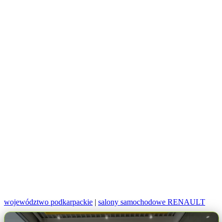
województwo podkarpackie
|
salony samochodowe RENAULT