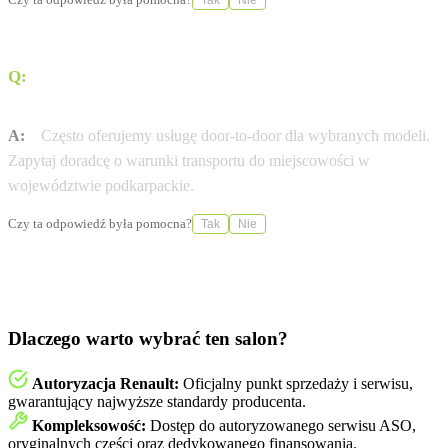
Tak
Nie
Q:
Czy Renault Auto Spektrum Rzeszów oferuje dostawę
pod dom (door-to-door)?
A:
Często oferujemy usługę door-to-door dla wybranych modeli.
Zapytaj doradcę o warunki transportu do miejscowości w
województwie podkarpackie.
Czy ta odpowiedź była pomocna?
Tak
Nie
Dlaczego warto wybrać ten salon?
Autoryzacja Renault:
Oficjalny punkt sprzedaży i serwisu,
gwarantujący najwyższe standardy producenta.
Kompleksowość:
Dostęp do autoryzowanego serwisu ASO,
oryginalnych części oraz dedykowanego finansowania.