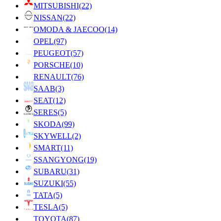
MITSUBISHI
(22)
NISSAN
(22)
OMODA & JAECOO
(14)
OPEL
(97)
PEUGEOT
(57)
PORSCHE
(10)
RENAULT
(76)
SAAB
(3)
SEAT
(12)
SERES
(5)
SKODA
(99)
SKYWELL
(2)
SMART
(11)
SSANGYONG
(19)
SUBARU
(31)
SUZUKI
(55)
TATA
(5)
TESLA
(5)
TOYOTA
(87)