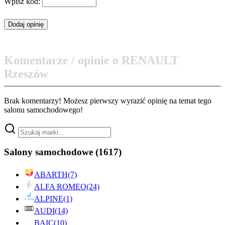
Wpisz kod:
Komentarze / opinie o RENAULT
Rzeszów
Brak komentarzy! Możesz pierwszy wyrazić opinię na temat tego
salonu samochodowego!
Salony samochodowe
(1617)
ABARTH
(7)
ALFA ROMEO
(24)
ALPINE
(1)
AUDI
(14)
BAIC
(10)