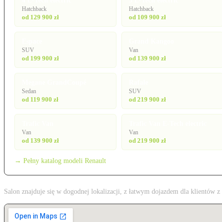
4 E-Tech electric
5 E-Tech electric
Hatchback
Hatchback
od 129 900 zł
od 109 900 zł
Espace
Grand Kangoo
SUV
Van
od 199 900 zł
od 139 900 zł
Megane GrandCoupé
Rafale
Sedan
SUV
od 119 900 zł
od 219 900 zł
Trafic Van
Trafic Van E-Tech electric
Van
Van
od 139 900 zł
od 219 900 zł
→ Pełny katalog modeli Renault
Salon znajduje się w dogodnej lokalizacji, z łatwym dojazdem dla klientów