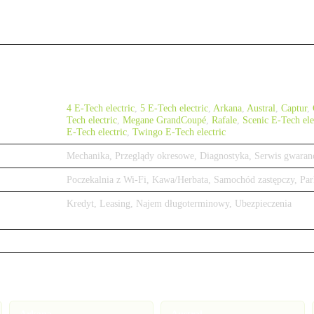
4 E-Tech electric
,
5 E-Tech electric
,
Arkana
,
Austral
,
Captur
,
Tech electric
,
Megane GrandCoupé
,
Rafale
,
Scenic E-Tech ele
E-Tech electric
,
Twingo E-Tech electric
Mechanika, Przeglądy okresowe, Diagnostyka, Serwis gwaran
Poczekalnia z Wi-Fi, Kawa/Herbata, Samochód zastępczy, Par
Kredyt, Leasing, Najem długoterminowy, Ubezpieczenia