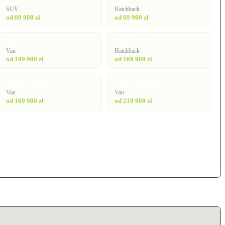
Captur
Clio
SUV
Hatchback
od 89 900 zł
od 69 900 zł
Master
Megane E-Tech electric
Van
Hatchback
od 189 900 zł
od 169 900 zł
Trafic Combi
Trafic Spaceclass
Van
Van
od 169 900 zł
od 219 900 zł