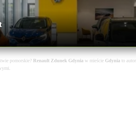
t
twie pomorskie?
Renault Zdunek Gdynia
w mieście
Gdynia
to auto
owymi.