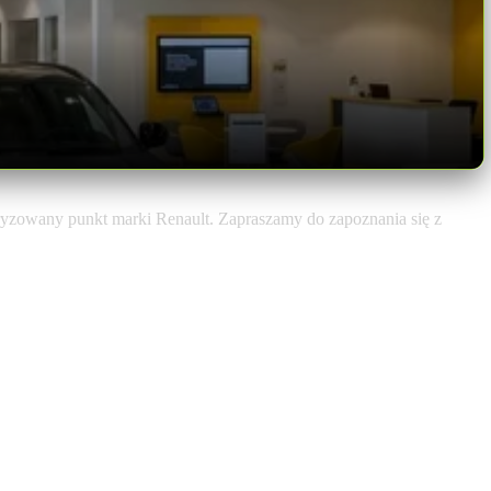
ryzowany punkt marki Renault. Zapraszamy do zapoznania się z