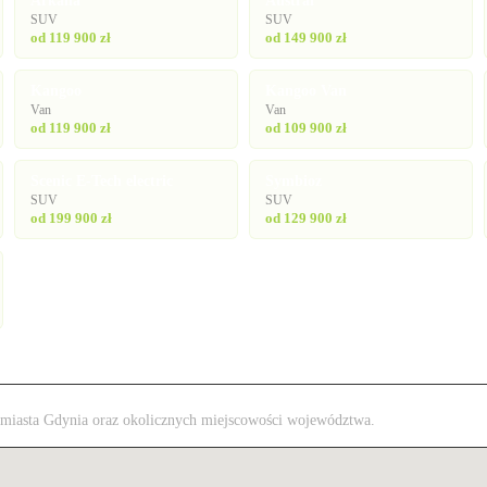
Arkana
Austral
SUV
SUV
od 119 900 zł
od 149 900 zł
Kangoo
Kangoo Van
Van
Van
od 119 900 zł
od 109 900 zł
Scenic E-Tech electric
Symbioz
SUV
SUV
od 199 900 zł
od 129 900 zł
 z miasta Gdynia oraz okolicznych miejscowości województwa.