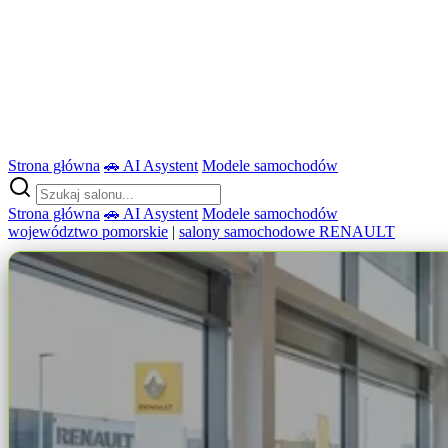
Strona główna
🚗 AI Asystent
Modele samochodów
Strona główna
🚗 AI Asystent
Modele samochodów
województwo pomorskie
|
salony samochodowe RENAULT