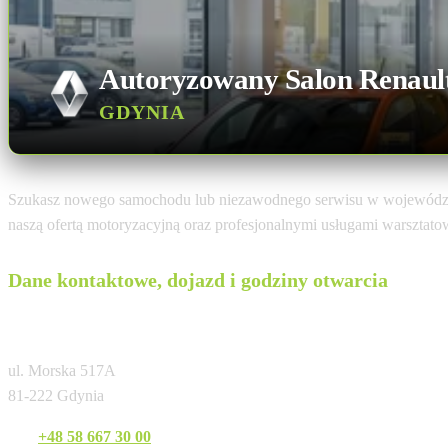
Autoryzowany Salon Renaul
GDYNIA
Szukasz nowego samochodu lub niezawodnego serwisu w wojewódz
naszą ofertą motoryzacyjną oraz profesjonalnymi usługami warsztat
Dane kontaktowe, dojazd i godziny otwarcia
Renault Zdunek Gdynia
ul. Morska 517A
81-222 Gdynia
Tel:
+48 58 667 30 00