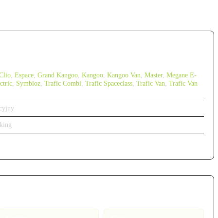
Clio
,
Espace
,
Grand Kangoo
,
Kangoo
,
Kangoo Van
,
Master
,
Megane E-
ctric
,
Symbioz
,
Trafic Combi
,
Trafic Spaceclass
,
Trafic Van
,
Trafic Van
cyjny
king