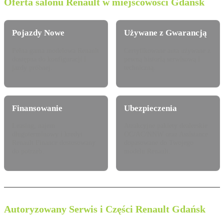
Oferta salonu Renault w miejscowości Gdańsk
Pojazdy Nowe
Używane z Gwarancją
Pełna gama modelowa Renault
Certyfikowane auta używane z
dostępna do konfiguracji i
pewną historią serwisową i
jazdy próbnej.
techniczną.
Finansowanie
Ubezpieczenia
Leasing, najem
Atrakcyjne pakiety dealerskie
długoterminowy i kredyt
OC/AC/NNW oraz Assistance
Renault Finance dostosowany
dopasowane do Twojego
do potrzeb.
modelu Renault.
Autoryzowany Serwis i Części Renault Gdańsk