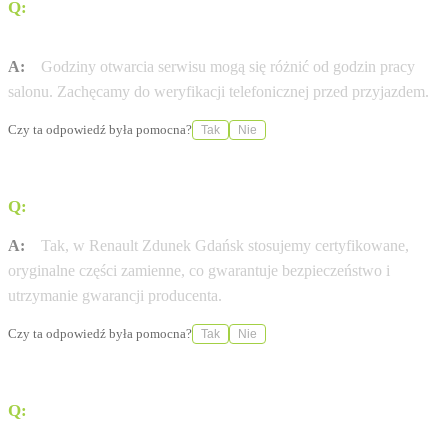
Q:
W jakich godzinach otwarty jest serwis Renault w
mieście Gdańsk?
A:
Godziny otwarcia serwisu mogą się różnić od godzin pracy
salonu. Zachęcamy do weryfikacji telefonicznej przed przyjazdem.
Czy ta odpowiedź była pomocna?
Tak
Nie
Q:
Czy stosujecie wyłącznie oryginalne części Renault?
A:
Tak, w Renault Zdunek Gdańsk stosujemy certyfikowane,
oryginalne części zamienne, co gwarantuje bezpieczeństwo i
utrzymanie gwarancji producenta.
Czy ta odpowiedź była pomocna?
Tak
Nie
Q:
Czy w salonie Renault Zdunek Gdańsk naładuję auto
elektryczne?