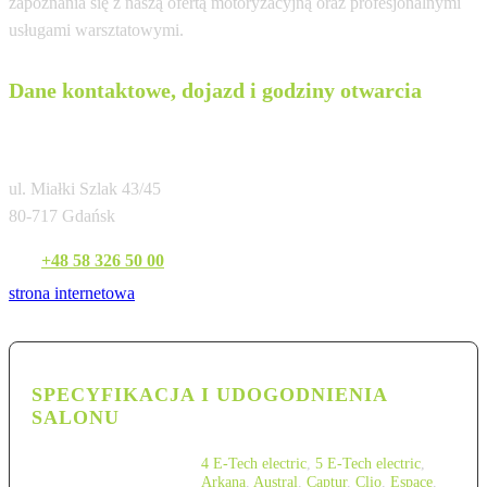
zapoznania się z naszą ofertą motoryzacyjną oraz profesjonalnymi
usługami warsztatowymi.
Dane kontaktowe, dojazd i godziny otwarcia
Renault Zdunek Gdańsk
ul. Miałki Szlak 43/45
80-717 Gdańsk
Tel:
+48 58 326 50 00
strona internetowa
SPECYFIKACJA I UDOGODNIENIA
SALONU
4 E-Tech electric
,
5 E-Tech electric
,
Arkana
,
Austral
,
Captur
,
Clio
,
Espace
,