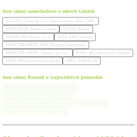
Inne salony samochodowe w mieście Gdańsk
TOYOTA: Carter Sp. z o.o. Autoryzowany Diler TMPL
MITSUBISHI: Motor Centrum
SKODA: Plichta
VOLVO: DRYWA Sp. z o.o.
TATA: KMJ Centrum
MERCEDES BENZ: BMG Bogdan Goworowski
MERCEDES BENZ: Witman Sp. z o.o.
FORD: BIG-Autohandel Gdańsk
FORD: BIG-Autohandel Gdańsk
OPEL: KONOCAR
Inne salony Renault w województwie pomorskie
Renault Gdynia - Renault Zdunek Gdynia
Renault Sopot - Renault Zdunek Sopot
Renault Starogard Gdański - Renault Adamowscy Starogard
Renault Słupsk - Renault Opaliński