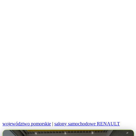
województwo pomorskie
|
salony samochodowe RENAULT