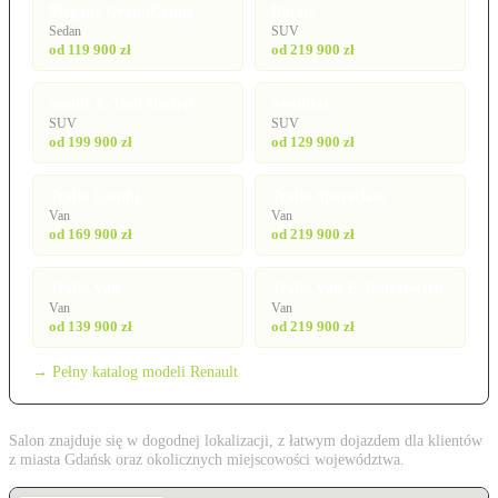
Megane GrandCoupé
Rafale
Sedan
SUV
od 119 900 zł
od 219 900 zł
Scenic E-Tech electric
Symbioz
SUV
SUV
od 199 900 zł
od 129 900 zł
Trafic Combi
Trafic Spaceclass
Van
Van
od 169 900 zł
od 219 900 zł
Trafic Van
Trafic Van E-Tech electric
Van
Van
od 139 900 zł
od 219 900 zł
→ Pełny katalog modeli Renault
Salon znajduje się w dogodnej lokalizacji, z łatwym dojazdem dla klientów
z miasta Gdańsk oraz okolicznych miejscowości województwa.