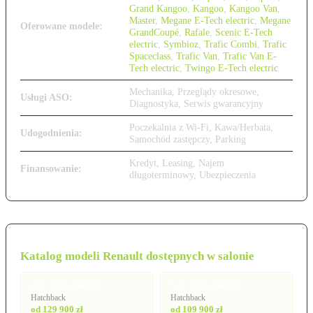
Grand Kangoo
,
Kangoo
,
Kangoo Van
,
Master
,
Megane E-Tech electric
,
Megane
Oferowane modele:
GrandCoupé
,
Rafale
,
Scenic E-Tech
electric
,
Symbioz
,
Trafic Combi
,
Trafic
Spaceclass
,
Trafic Van
,
Trafic Van E-
Tech electric
,
Twingo E-Tech electric
Mechanika, Przeglądy okresowe,
Usługi ASO:
Diagnostyka, Serwis gwarancyjny
Poczekalnia z Wi-Fi, Kawa/Herbata,
Udogodnienia:
Samochód zastępczy, Parking
Kredyt, Leasing, Najem
Finansowanie:
długoterminowy, Ubezpieczenia
Katalog modeli Renault dostępnych w salonie
4 E-Tech electric
5 E-Tech electric
Hatchback
Hatchback
od 129 900 zł
od 109 900 zł