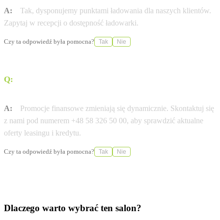
A:
Tak, dysponujemy punktami ładowania dla naszych klientów.
Zapytaj w recepcji o dostępność ładowarki.
Czy ta odpowiedź była pomocna?
Tak
Nie
Q:
Czy dostępny jest leasing 0% na wybrane modele
Renault?
A:
Promocje finansowe zmieniają się dynamicznie. Skontaktuj się
z nami pod numerem +48 58 326 50 00, aby sprawdzić aktualne
oferty leasingu i kredytu.
Czy ta odpowiedź była pomocna?
Tak
Nie
Dlaczego warto wybrać ten salon?