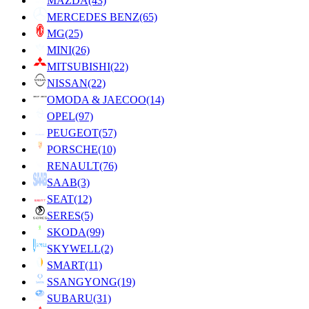
MAZDA
(43)
MERCEDES BENZ
(65)
MG
(25)
MINI
(26)
MITSUBISHI
(22)
NISSAN
(22)
OMODA & JAECOO
(14)
OPEL
(97)
PEUGEOT
(57)
PORSCHE
(10)
RENAULT
(76)
SAAB
(3)
SEAT
(12)
SERES
(5)
SKODA
(99)
SKYWELL
(2)
SMART
(11)
SSANGYONG
(19)
SUBARU
(31)