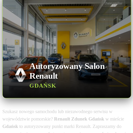
Dane ogólne
Autoryzowany Salon
Renault
GDAŃSK
Szukasz nowego samochodu lub niezawodnego serwisu w
województwie pomorskie?
Renault Zdunek Gdańsk
w mieście
Gdańsk
to autoryzowany punkt marki Renault. Zapraszamy do