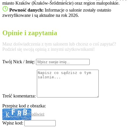
miasto Kraków (Kraków-Śródmieście) oraz region malopolskie.
Pewność danych:
Informacje o salonie zostały ostatnio
zweryfikowane i są aktualne na rok 2026.
Opinie i zapytania
Masz doświadczenia z tym salonem lub chcesz o coś zapytać?
Podziel się swoją opinią z innymi użytkownikami!
Twój Nick / Imię:
Treść komentarza:
Przepisz kod z obrazka:
odśwież
Wpisz kod: