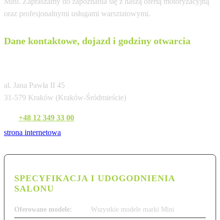
Mini. Zapraszamy do zapoznania się z naszą ofertą motoryzacyjną
oraz profesjonalnymi usługami warsztatowymi.
Dane kontaktowe, dojazd i godziny otwarcia
Dobrzański Kraków
al. Jana Pawła II 45
31-579 Kraków (Kraków-Śródmieście)
Tel:
+48 12 349 33 00
strona internetowa
SPECYFIKACJA I UDOGODNIENIA
SALONU
Oferowane modele:
Wszystkie modele marki Mini