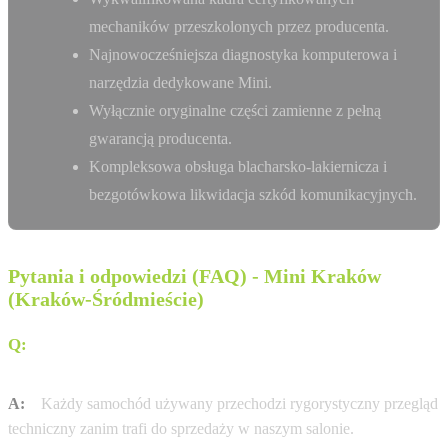
mechaników przeszkolonych przez producenta.
Najnowocześniejsza diagnostyka komputerowa i
narzędzia dedykowane Mini.
Wyłącznie oryginalne części zamienne z pełną
gwarancją producenta.
Kompleksowa obsługa blacharsko-lakiernicza i
bezgotówkowa likwidacja szkód komunikacyjnych.
Pytania i odpowiedzi (FAQ) - Mini Kraków
(Kraków-Śródmieście)
Q:
Czy auta używane w Dobrzański Kraków mają
certyfikat jakości?
A:
Każdy samochód używany przechodzi rygorystyczny przegląd
techniczny zanim trafi do sprzedaży w naszym salonie.