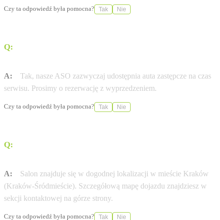
Czy ta odpowiedź była pomocna?
Tak
Nie
Q:
Czy Autoryzowana Stacja Obsługi (ASO) Dobrzański
Kraków oferuje samochody zastępcze?
A:
Tak, nasze ASO zazwyczaj udostępnia auta zastępcze na czas
serwisu. Prosimy o rezerwację z wyprzedzeniem.
Czy ta odpowiedź była pomocna?
Tak
Nie
Q:
Jak dojechać do salonu Dobrzański Kraków przy ul.
al. Jana Pawła II 45?
A:
Salon znajduje się w dogodnej lokalizacji w mieście Kraków
(Kraków-Śródmieście). Szczegółową mapę dojazdu znajdziesz w
sekcji kontaktowej na górze strony.
Czy ta odpowiedź była pomocna?
Tak
Nie