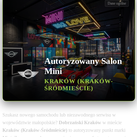
Dane ogólne
Autoryzowany Salon
Mini
KRAKÓW (KRAKÓW-
ŚRÓDMIEŚCIE)
Szukasz nowego samochodu lub niezawodnego serwisu w
województwie małopolskie?
Dobrzański Kraków
w mieście
Kraków (Kraków-Śródmieście)
to autoryzowany punkt marki