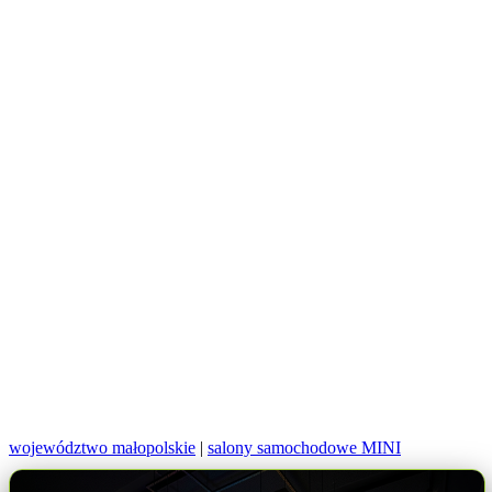
województwo małopolskie
|
salony samochodowe MINI