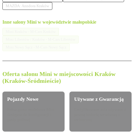
MAZDA: Anndora Kraków
Inne salony Mini w województwie małopolskie
Mini Kraków - M-Cars Kraków
Mini Libertów / Kraków - M-Cars Libertów
Mini Nowy Sącz - M-Cars Nowy Sącz
Oferta salonu Mini w miejscowości Kraków
(Kraków-Śródmieście)
Pojazdy Nowe
Używane z Gwarancją
Pełna gama modelowa Mini
Certyfikowane auta używane z
dostępna do konfiguracji i
pewną historią serwisową i
jazdy próbnej.
techniczną.