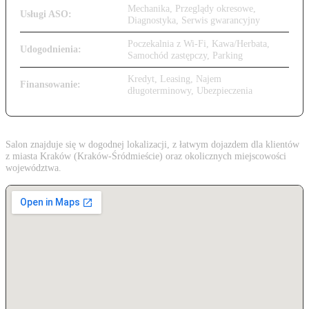
Mechanika, Przeglądy okresowe,
Usługi ASO:
Diagnostyka, Serwis gwarancyjny
Poczekalnia z Wi-Fi, Kawa/Herbata,
Udogodnienia:
Samochód zastępczy, Parking
Kredyt, Leasing, Najem
Finansowanie:
długoterminowy, Ubezpieczenia
Salon znajduje się w dogodnej lokalizacji, z łatwym dojazdem dla klientów
z miasta Kraków (Kraków-Śródmieście) oraz okolicznych miejscowości
województwa.