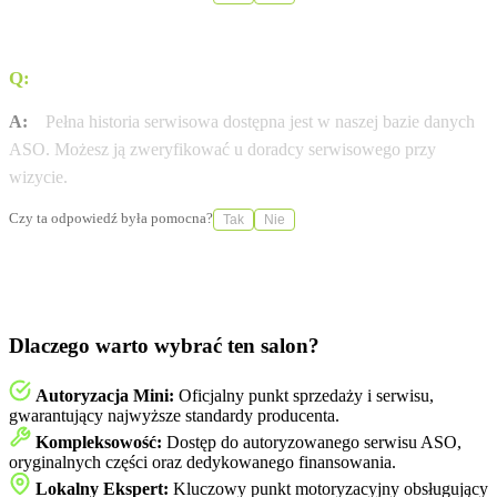
Q:
Gdzie sprawdzę historię serwisową mojej Mini?
A:
Pełna historia serwisowa dostępna jest w naszej bazie danych
ASO. Możesz ją zweryfikować u doradcy serwisowego przy
wizycie.
Czy ta odpowiedź była pomocna?
Tak
Nie
Dlaczego warto wybrać ten salon?
Autoryzacja Mini:
Oficjalny punkt sprzedaży i serwisu,
gwarantujący najwyższe standardy producenta.
Kompleksowość:
Dostęp do autoryzowanego serwisu ASO,
oryginalnych części oraz dedykowanego finansowania.
Lokalny Ekspert:
Kluczowy punkt motoryzacyjny obsługujący