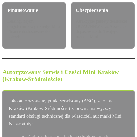
Finansowanie
Ubezpieczenia
Leasing, najem
Atrakcyjne pakiety dealerskie
długoterminowy i kredyt Mini
OC/AC/NNW oraz Assistance
Finance dostosowany do
dopasowane do Twojego
potrzeb.
modelu Mini.
Autoryzowany Serwis i Części Mini Kraków
(Kraków-Śródmieście)
Jako autoryzowany punkt serwisowy (ASO), salon w
Kraków (Kraków-Śródmieście) zapewnia najwyższy
standard obsługi technicznej dla właścicieli aut marki Mini.
Nasze atuty:
Wykwalifikowana kadra certyfikowanych