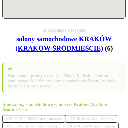
zobacz także wszystkie
salony samochodowe KRAKÓW
(KRAKÓW-ŚRÓDMIEŚCIE)
(6)
Lokalizacja i punkty orientacyjne
Salon znajduje się przy al. Jana Pawła II, blisko centrum
handlowego M1 Kraków oraz w sąsiedztwie Parku Lotników
Polskich i Tauron Areny.
Inne salony samochodowe w mieście Kraków (Kraków-
Śródmieście)
MERCEDES BENZ: Jan Kosmowski
LEXUS: Salon Lexus Kraków
BAIC: BAIC Kraków (Dynamica)
HONDA: Krężel & Krężel Kraków