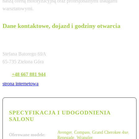
naszą ofertą motoryzacyjną oraz profesjonalnymi usługami
warsztatowymi.
Dane kontaktowe, dojazd i godziny otwarcia
Jeep
Stefana Batorego 69A
65-735 Zielona Góra
Tel:
+48 667 881 944
strona internetowa
SPECYFIKACJA I UDOGODNIENIA
SALONU
Avenger
,
Compass
,
Grand Cherokee 4xe
,
Oferowane modele:
Renegade
,
Wrangler