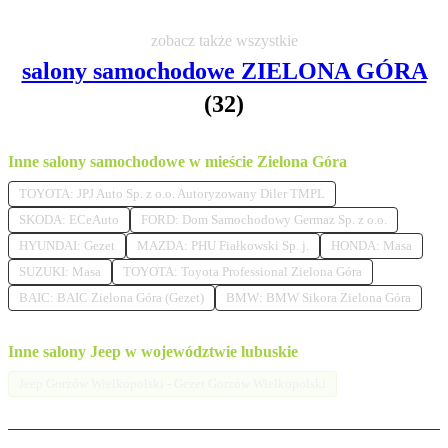
zobacz także wszystkie
salony samochodowe ZIELONA GÓRA
(32)
Inne salony samochodowe w mieście Zielona Góra
TOYOTA: JPJ Auto Sp. z o.o. Autoryzowany Diler TMPL
SKODA: ECeAuto
FORD: Dom Samochodowy Germaz Sp. z o.o.
HYUNDAI: Gezet
MAZDA: PHU Fiałkowski Sp. j.
HONDA: Masa
SUZUKI: Masa
TOYOTA: Toyota Professional Zielona Góra
BAIC: BAIC Zielona Góra (Gezet)
BMW: BMW Sikora Zielona Góra
Inne salony Jeep w województwie lubuskie
Jeep Gorzów Wielkopolski - Gezet Gorzów Wielkopolski