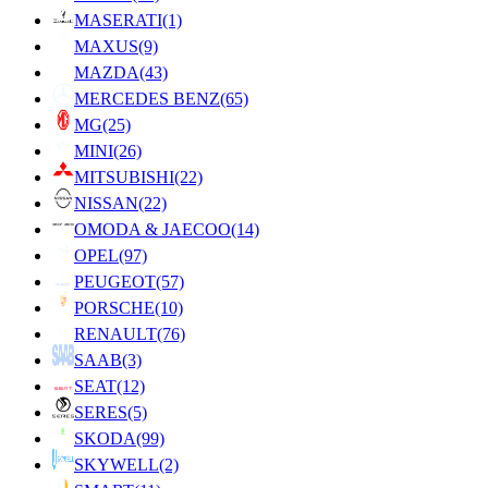
MASERATI
(1)
MAXUS
(9)
MAZDA
(43)
MERCEDES BENZ
(65)
MG
(25)
MINI
(26)
MITSUBISHI
(22)
NISSAN
(22)
OMODA & JAECOO
(14)
OPEL
(97)
PEUGEOT
(57)
PORSCHE
(10)
RENAULT
(76)
SAAB
(3)
SEAT
(12)
SERES
(5)
SKODA
(99)
SKYWELL
(2)