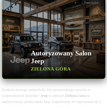
Dane ogólne
Autoryzowany Salon
Jeep
ZIELONA GÓRA
Szukasz nowego samochodu lub niezawodnego serwisu w
województwie lubuskie?
Jeep
w mieście
Zielona Góra
to
autoryzowany punkt marki Jeep. Zapraszamy do zapoznania się z