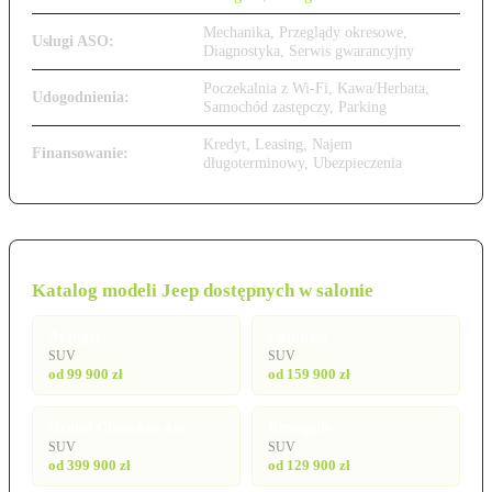
Mechanika, Przeglądy okresowe,
Usługi ASO:
Diagnostyka, Serwis gwarancyjny
Poczekalnia z Wi-Fi, Kawa/Herbata,
Udogodnienia:
Samochód zastępczy, Parking
Kredyt, Leasing, Najem
Finansowanie:
długoterminowy, Ubezpieczenia
Katalog modeli Jeep dostępnych w salonie
Avenger
Compass
SUV
SUV
od 99 900 zł
od 159 900 zł
Grand Cherokee 4xe
Renegade
SUV
SUV
od 399 900 zł
od 129 900 zł