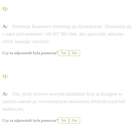
Q:
Czy dostępny jest leasing 0% na wybrane modele
Jeep?
A:
Promocje finansowe zmieniają się dynamicznie. Skontaktuj się
z nami pod numerem +48 667 881 944, aby sprawdzić aktualne
oferty leasingu i kredytu.
Czy ta odpowiedź była pomocna?
Tak
Nie
Q:
Czy w salonie Jeep Zielona Góra umówię się na jazdę
próbną?
A:
Tak, jazdy testowe nowymi modelami Jeep są dostępne w
naszym salonie po wcześniejszym umówieniu telefonicznym lub
mailowym.
Czy ta odpowiedź była pomocna?
Tak
Nie