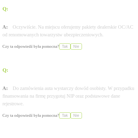
Q:
Czy Jeep pomaga w formalnościach
ubezpieczeniowych?
A:
Oczywiście. Na miejscu oferujemy pakiety dealerskie OC/AC
od renomowanych towarzystw ubezpieczeniowych.
Czy ta odpowiedź była pomocna?
Tak
Nie
Q:
Jakie dokumenty są potrzebne do zamówienia nowej
Jeep?
A:
Do zamówienia auta wystarczy dowód osobisty. W przypadku
finansowania na firmę przygotuj NIP oraz podstawowe dane
rejestrowe.
Czy ta odpowiedź była pomocna?
Tak
Nie