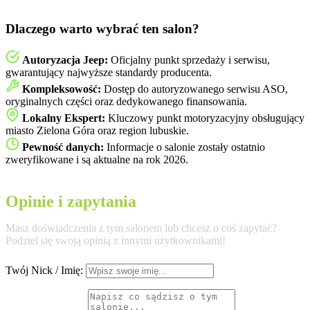
Dlaczego warto wybrać ten salon?
Autoryzacja Jeep:
Oficjalny punkt sprzedaży i serwisu,
gwarantujący najwyższe standardy producenta.
Kompleksowość:
Dostęp do autoryzowanego serwisu ASO,
oryginalnych części oraz dedykowanego finansowania.
Lokalny Ekspert:
Kluczowy punkt motoryzacyjny obsługujący
miasto Zielona Góra oraz region lubuskie.
Pewność danych:
Informacje o salonie zostały ostatnio
zweryfikowane i są aktualne na rok 2026.
Opinie i zapytania
Masz doświadczenia z tym salonem lub chcesz o coś zapytać?
Podziel się swoją opinią z innymi użytkownikami!
Twój Nick / Imię: