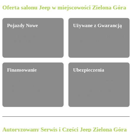
Oferta salonu Jeep w miejscowości Zielona Góra
Pojazdy Nowe
Używane z Gwarancją
Pełna gama modelowa Jeep
Certyfikowane auta używane z
dostępna do konfiguracji i
pewną historią serwisową i
jazdy próbnej.
techniczną.
Finansowanie
Ubezpieczenia
Leasing, najem
Atrakcyjne pakiety dealerskie
długoterminowy i kredyt Jeep
OC/AC/NNW oraz Assistance
Finance dostosowany do
dopasowane do Twojego
potrzeb.
modelu Jeep.
Autoryzowany Serwis i Części Jeep Zielona Góra