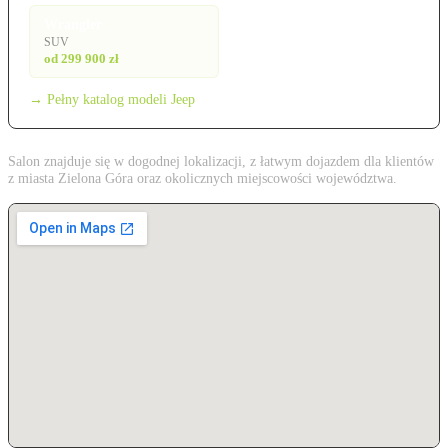
Wrangler
SUV
od 299 900 zł
→ Pełny katalog modeli Jeep
Salon znajduje się w dogodnej lokalizacji, z łatwym dojazdem dla klientów
z miasta Zielona Góra oraz okolicznych miejscowości województwa.