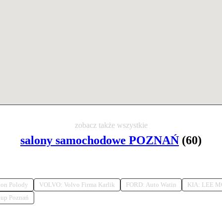
zobacz także wszystkie
salony samochodowe POZNAŃ
(60)
lon Polody
VOLVO: Volvo Firma Karlik
FORD: Auto Watin
KIA: LEE 
oup Poznań