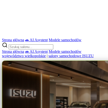
Strona główna
🚗 AI Asystent
Modele samochodów
Strona główna
🚗 AI Asystent
Modele samochodów
województwo wielkopolskie
|
salony samochodowe ISUZU