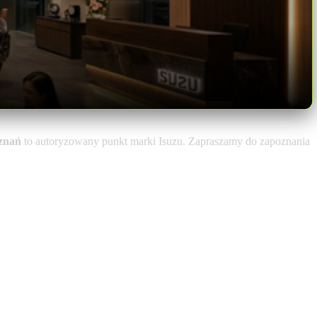
znań
to autoryzowany punkt marki Isuzu. Zapraszamy do zapoznania