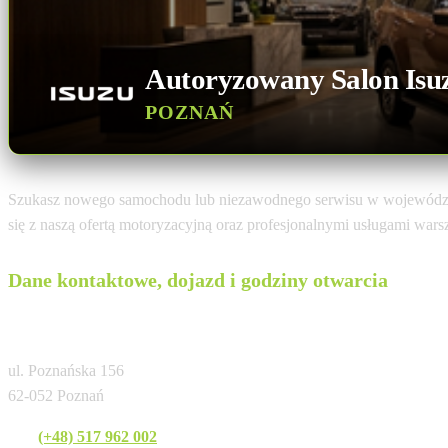
Autoryzowany Salon Isu
POZNAŃ
Szukasz nowego samochodu lub niezawodnego serwisu w wojewódz
się z naszą ofertą motoryzacyjną oraz profesjonalnymi usługami war
Dane kontaktowe, dojazd i godziny otwarcia
LEE MOTORS AUTOMOTIVE
ul. Poznańska 156
62-052 Poznań
Tel:
(+48) 517 962 002