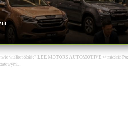
zu
twie wielkopolskie?
LEE MOTORS AUTOMOTIVE
w mieście
Po
sztatowymi.