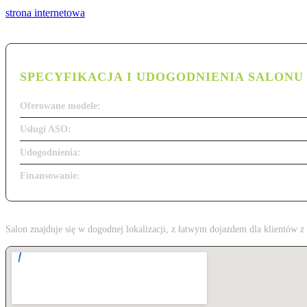
strona internetowa
SPECYFIKACJA I UDOGODNIENIA SALONU
Oferowane modele:
Usługi ASO:
Udogodnienia:
Finansowanie:
Salon znajduje się w dogodnej lokalizacji, z łatwym dojazdem dla klientów