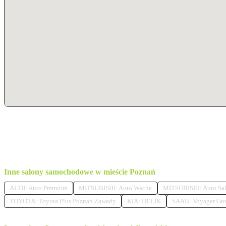
Inne salony samochodowe w mieście Poznań
AUDI: Auto Premium
MITSUBISHI: Auto Wache
MITSUBISHI: Auto Sa
TOYOTA: Toyota Plus Poznań Zawady
KIA: DELIK
SAAB: Voyager Gr