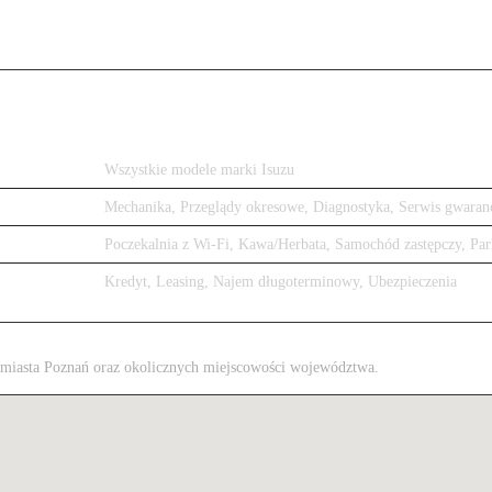
Wszystkie modele marki Isuzu
Mechanika, Przeglądy okresowe, Diagnostyka, Serwis gwaran
Poczekalnia z Wi-Fi, Kawa/Herbata, Samochód zastępczy, Par
Kredyt, Leasing, Najem długoterminowy, Ubezpieczenia
 z miasta Poznań oraz okolicznych miejscowości województwa.