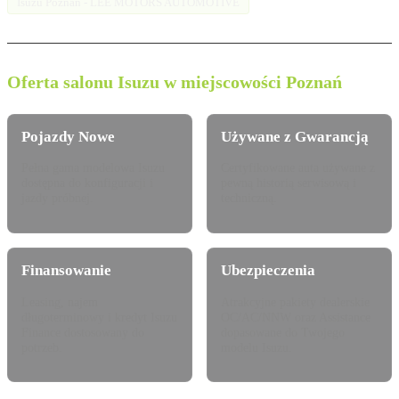
Isuzu Poznań - LEE MOTORS AUTOMOTIVE
Oferta salonu Isuzu w miejscowości Poznań
Pojazdy Nowe
Używane z Gwarancją
Pełna gama modelowa Isuzu
Certyfikowane auta używane z
dostępna do konfiguracji i
pewną historią serwisową i
jazdy próbnej.
techniczną.
Finansowanie
Ubezpieczenia
Leasing, najem
Atrakcyjne pakiety dealerskie
długoterminowy i kredyt Isuzu
OC/AC/NNW oraz Assistance
Finance dostosowany do
dopasowane do Twojego
potrzeb.
modelu Isuzu.