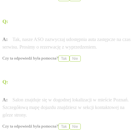
Q:
Czy Autoryzowana Stacja Obsługi (ASO) Marvel Sp. z
o. o. oferuje samochody zastępcze?
A:
Tak, nasze ASO zazwyczaj udostępnia auta zastępcze na czas
serwisu. Prosimy o rezerwację z wyprzedzeniem.
Czy ta odpowiedź była pomocna?
Tak
Nie
Q:
Jak dojechać do salonu Marvel Sp. z o. o. przy ul. ul.
Obornicka 223?
A:
Salon znajduje się w dogodnej lokalizacji w mieście Poznań.
Szczegółową mapę dojazdu znajdziesz w sekcji kontaktowej na
górze strony.
Czy ta odpowiedź była pomocna?
Tak
Nie