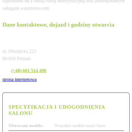
zapoznania się z naszą ofertą motoryzacyjną oraz profesjonalnymi
usługami warsztatowymi.
Dane kontaktowe, dojazd i godziny otwarcia
Marvel Sp. z o. o.
ul. Obornicka 223
60-650 Poznań
Tel:
(+48) 601 514 490
strona internetowa
SPECYFIKACJA I UDOGODNIENIA
SALONU
Oferowane modele:
Wszystkie modele marki Isuzu