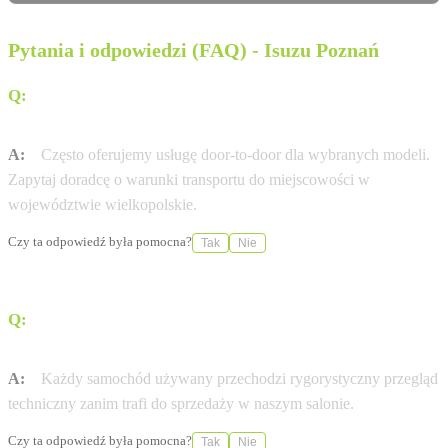
Pytania i odpowiedzi (FAQ) - Isuzu Poznań
Q:
Czy Marvel Sp. z o. o. oferuje dostawę pod dom (door-
to-door)?
A:
Często oferujemy usługę door-to-door dla wybranych modeli.
Zapytaj doradcę o warunki transportu do miejscowości w
województwie wielkopolskie.
Czy ta odpowiedź była pomocna?
Tak
Nie
Q:
Czy auta używane w Marvel Sp. z o. o. mają certyfikat
jakości?
A:
Każdy samochód używany przechodzi rygorystyczny przegląd
techniczny zanim trafi do sprzedaży w naszym salonie.
Czy ta odpowiedź była pomocna?
Tak
Nie