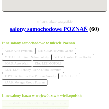
zobacz także wszystkie
salony samochodowe POZNAŃ
(60)
Inne salony samochodowe w mieście Poznań
AUDI: Auto Premium
MITSUBISHI: Auto Wache
MITSUBISHI: Auto Salon Polody
VOLVO: Volvo Firma Karlik
FORD: Auto Watin
KIA: LEE MOTORS
BENTLEY: Bentley - Serwis Auto Premium
TOYOTA: Toyota Plus Poznań Zawady
KIA: DELIK
SAAB: Voyager Group Poznań
Inne salony Isuzu w województwie wielkopolskie
Isuzu Masłów k. Kielc - Solo Holding Sp. z o.o.