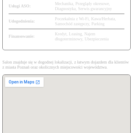
Mechanika, Przeglądy okresowe,
Usługi ASO:
Diagnostyka, Serwis gwarancyjny
Poczekalnia z Wi-Fi, Kawa/Herbata,
Udogodnienia:
Samochód zastępczy, Parking
Kredyt, Leasing, Najem
Finansowanie:
długoterminowy, Ubezpieczenia
Salon znajduje się w dogodnej lokalizacji, z łatwym dojazdem dla klientów
z miasta Poznań oraz okolicznych miejscowości województwa.