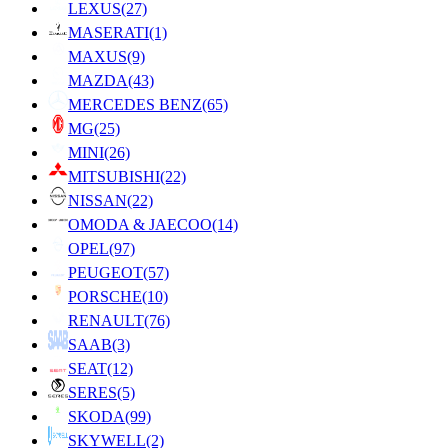
LEXUS
(27)
MASERATI
(1)
MAXUS
(9)
MAZDA
(43)
MERCEDES BENZ
(65)
MG
(25)
MINI
(26)
MITSUBISHI
(22)
NISSAN
(22)
OMODA & JAECOO
(14)
OPEL
(97)
PEUGEOT
(57)
PORSCHE
(10)
RENAULT
(76)
SAAB
(3)
SEAT
(12)
SERES
(5)
SKODA
(99)
SKYWELL
(2)