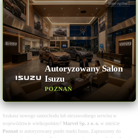
Dane ogólne
Autoryzowany Salon
Isuzu
POZNAŃ
Szukasz nowego samochodu lub niezawodnego serwisu w
województwie wielkopolskie?
Marvel Sp. z o. o.
w mieście
Poznań
to autoryzowany punkt marki Isuzu. Zapraszamy do