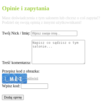
Opinie i zapytania
Masz doświadczenia z tym salonem lub chcesz o coś zapytać?
Podziel się swoją opinią z innymi użytkownikami!
Twój Nick / Imię:
Treść komentarza:
Przepisz kod z obrazka:
odśwież
Wpisz kod: