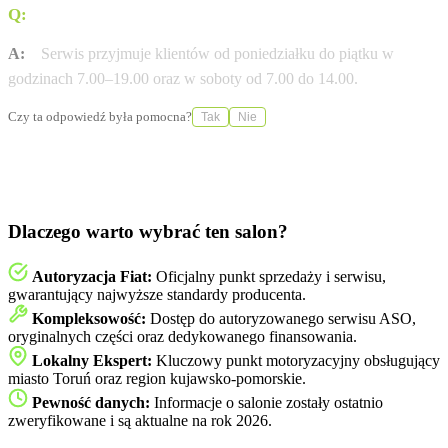
Q:
W jakich godzinach czynny jest serwis?
A:
Serwis przyjmuje klientów od poniedziałku do piątku w
godzinach 7.00–19.00 oraz w soboty od 7.00 do 14.00.
Czy ta odpowiedź była pomocna?
Tak
Nie
Dlaczego warto wybrać ten salon?
Autoryzacja Fiat:
Oficjalny punkt sprzedaży i serwisu,
gwarantujący najwyższe standardy producenta.
Kompleksowość:
Dostęp do autoryzowanego serwisu ASO,
oryginalnych części oraz dedykowanego finansowania.
Lokalny Ekspert:
Kluczowy punkt motoryzacyjny obsługujący
miasto Toruń oraz region kujawsko-pomorskie.
Pewność danych:
Informacje o salonie zostały ostatnio
zweryfikowane i są aktualne na rok 2026.