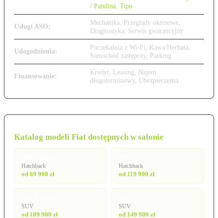
/ Pandina
,
Tipo
Mechanika, Przeglądy okresowe,
Usługi ASO:
Diagnostyka, Serwis gwarancyjny
Poczekalnia z Wi-Fi, Kawa/Herbata,
Udogodnienia:
Samochód zastępczy, Parking
Kredyt, Leasing, Najem
Finansowanie:
długoterminowy, Ubezpieczenia
Katalog modeli Fiat dostępnych w salonie
500 Hybrid
500e
Hatchback
Hatchback
od 69 900 zł
od 119 900 zł
600 Hybrid
600e
SUV
SUV
od 109 900 zł
od 149 900 zł