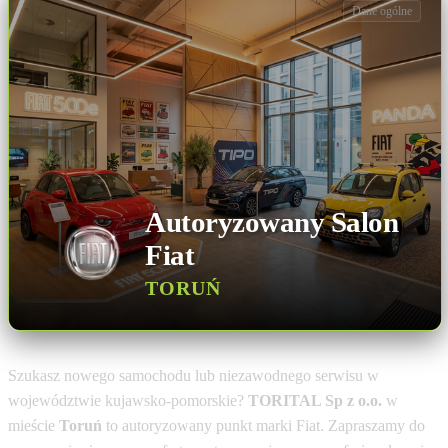
Dane ogólne
Autoryzowany Salon
Fiat
TORUŃ
Szukasz nowego samochodu lub niezawodnego serwisu w
województwie kujawsko-pomorskie?
TORITAL Sp z o.o.
w
mieście
Toruń
to autoryzowany punkt marki Fiat. Zapraszamy do