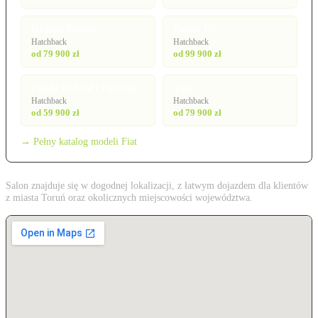
Grande Panda
Panda EV
Hatchback
Hatchback
od 79 900 zł
od 99 900 zł
Panda Hybrid / Pandina
Tipo
Hatchback
Hatchback
od 59 900 zł
od 79 900 zł
→ Pełny katalog modeli Fiat
Salon znajduje się w dogodnej lokalizacji, z łatwym dojazdem dla klientów
z miasta Toruń oraz okolicznych miejscowości województwa.