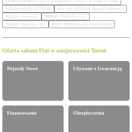
MERCEDES BENZ: Auto-Frelik Spółka Cywilna S. R. Frelik, A. Frelik
VOLKSWAGEN: AUTOSAR
KIA: FHU AUTOPOL Henryk Noskiewicz
MAZDA: Bednarscy
NISSAN: YAMA Sp. z o.o.
SUZUKI: Yama Sp. z o.o.
BMW: BMW Dynamic Motors Toruń
Oferta salonu Fiat w miejscowości Toruń
Pojazdy Nowe
Używane z Gwarancją
Pełna gama modelowa Fiat
Certyfikowane auta używane z
dostępna do konfiguracji i
pewną historią serwisową i
jazdy próbnej.
techniczną.
Finansowanie
Ubezpieczenia
Leasing, najem
Atrakcyjne pakiety dealerskie
długoterminowy i kredyt Fiat
OC/AC/NNW oraz Assistance