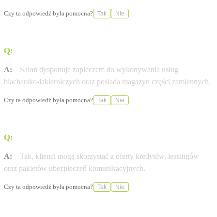
Czy ta odpowiedź była pomocna?
Tak
Nie
Q:
Jakie usługi blacharsko-lakiernicze oferuje salon?
A:
Salon dysponuje zapleczem do wykonywania usług
blacharsko-lakierniczych oraz posiada magazyn części zamiennych.
Czy ta odpowiedź była pomocna?
Tak
Nie
Q:
Czy w salonie można sfinansować zakup samochodu?
A:
Tak, klienci mogą skorzystać z oferty kredytów, leasingów
oraz pakietów ubezpieczeń komunikacyjnych.
Czy ta odpowiedź była pomocna?
Tak
Nie