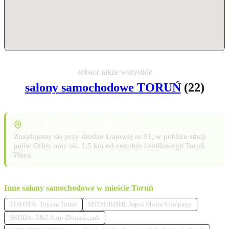
zobacz także wszystkie
salony samochodowe TORUŃ
(22)
Lokalizacja i punkty orientacyjne
Znajdujemy się przy drodze krajowej nr 91, w pobliżu stacji
paliw Orlen oraz ok. 1,5 km od centrum handlowego Toruń
Plaza.
Inne salony samochodowe w mieście Toruń
TOYOTA: Toyota Toruń
MITSUBISHI: Arpol Motor Company
SKODA: Z&Z Auto Złomańczuk