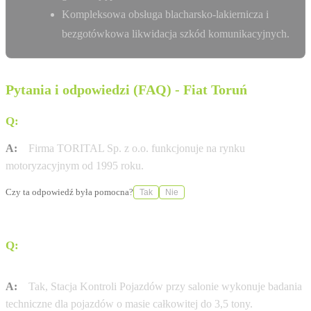
Kompleksowa obsługa blacharsko-lakiernicza i
bezgotówkowa likwidacja szkód komunikacyjnych.
Pytania i odpowiedzi (FAQ) - Fiat Toruń
Q:
Od którego roku firma TORITAL działa na rynku?
A:
Firma TORITAL Sp. z o.o. funkcjonuje na rynku
motoryzacyjnym od 1995 roku.
Czy ta odpowiedź była pomocna?
Tak
Nie
Q:
Czy w serwisie można wykonać badanie techniczne
pojazdu?
A:
Tak, Stacja Kontroli Pojazdów przy salonie wykonuje badania
techniczne dla pojazdów o masie całkowitej do 3,5 tony.