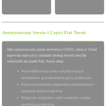
Finance dostosowany do
dopasowane do Twojego
potrzeb.
modelu Fiat.
Autoryzowany Serwis i Części Fiat Toruń
Jako autoryzowany punkt serwisowy (ASO), salon w Toruń
zapewnia najwyższy standard obsługi technicznej dla
właścicieli aut marki Fiat. Nasze atuty:
Wykwalifikowana kadra certyfikowanych
mechaników przeszkolonych przez producenta.
Najnowocześniejsza diagnostyka komputerowa i
narzędzia dedykowane Fiat.
Wyłącznie oryginalne części zamienne z pełną
gwarancją producenta.