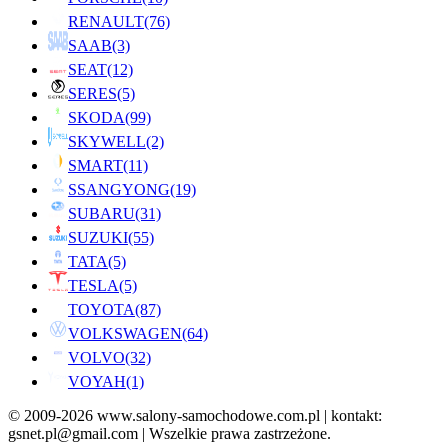
RENAULT
(76)
SAAB
(3)
SEAT
(12)
SERES
(5)
SKODA
(99)
SKYWELL
(2)
SMART
(11)
SSANGYONG
(19)
SUBARU
(31)
SUZUKI
(55)
TATA
(5)
TESLA
(5)
TOYOTA
(87)
VOLKSWAGEN
(64)
VOLVO
(32)
VOYAH
(1)
© 2009-2026 www.salony-samochodowe.com.pl | kontakt:
gsnet.pl@gmail.com | Wszelkie prawa zastrzeżone.