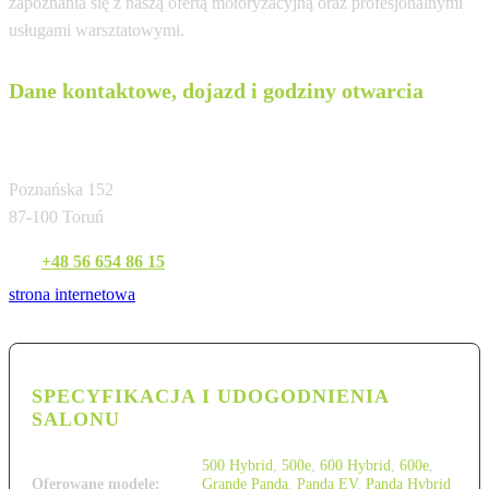
zapoznania się z naszą ofertą motoryzacyjną oraz profesjonalnymi
usługami warsztatowymi.
Dane kontaktowe, dojazd i godziny otwarcia
TORITAL Sp z o.o.
Poznańska 152
87-100 Toruń
Tel:
+48 56 654 86 15
strona internetowa
SPECYFIKACJA I UDOGODNIENIA
SALONU
500 Hybrid
,
500e
,
600 Hybrid
,
600e
,
Oferowane modele:
Grande Panda
,
Panda EV
,
Panda Hybrid