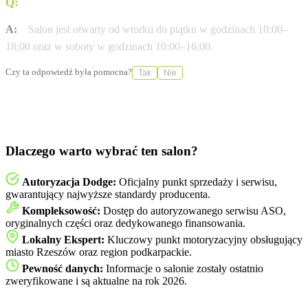
Q:
W jakich godzinach otwarty jest salon?
A:
Salon jest otwarty od wtorku do piątku w godzinach 10:00–
18:00 oraz w soboty w godzinach 10:00–16:00.
Czy ta odpowiedź była pomocna?
Tak
Nie
Dlaczego warto wybrać ten salon?
Autoryzacja Dodge:
Oficjalny punkt sprzedaży i serwisu,
gwarantujący najwyższe standardy producenta.
Kompleksowość:
Dostęp do autoryzowanego serwisu ASO,
oryginalnych części oraz dedykowanego finansowania.
Lokalny Ekspert:
Kluczowy punkt motoryzacyjny obsługujący
miasto Rzeszów oraz region podkarpackie.
Pewność danych:
Informacje o salonie zostały ostatnio
zweryfikowane i są aktualne na rok 2026.