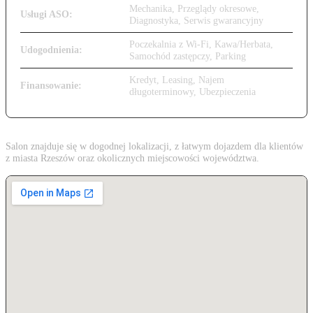
Mechanika, Przeglądy okresowe,
Usługi ASO:
Diagnostyka, Serwis gwarancyjny
Poczekalnia z Wi-Fi, Kawa/Herbata,
Udogodnienia:
Samochód zastępczy, Parking
Kredyt, Leasing, Najem
Finansowanie:
długoterminowy, Ubezpieczenia
Salon znajduje się w dogodnej lokalizacji, z łatwym dojazdem dla klientów
z miasta Rzeszów oraz okolicznych miejscowości województwa.