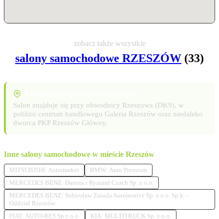
zobacz także wszystkie
salony samochodowe RZESZÓW
(33)
Lokalizacja i punkty orientacyjne
Salon znajduje się przy obwodnicy Rzeszowa (DK9), w
pobliżu centrum handlowego Galeria Rzeszów oraz niedaleko
dworca PKP Rzeszów Główny.
Inne salony samochodowe w mieście Rzeszów
MITSUBISHI: Automarket
BMW: Auto Premium
MERCEDES BENZ: Danuta i Ryszard Czach Sp. z o.o.
MERCEDES BENZ: Sobiesław Zasada Automotive Sp. z o.o. Sp.k. -
Oddział Rzeszów
FIAT: AUTO-RES Sp z o.o.
KIA: MULTITRUCK Sp. z o.o.