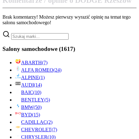
Komentarze / opinie o DODGE Rzeszów
Brak komentarzy! Możesz pierwszy wyrazić opinię na temat tego
salonu samochodowego!
Salony samochodowe
(1617)
ABARTH
(7)
ALFA ROMEO
(24)
ALPINE
(1)
AUDI
(14)
BAIC
(10)
BENTLEY
(5)
BMW
(50)
BYD
(15)
CADILLAC
(2)
CHEVROLET
(7)
CHRYSLER
(10)