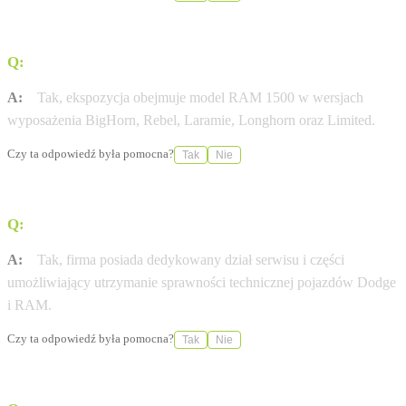
Q:
Czy w salonie można obejrzeć pick-upy RAM?
A:
Tak, ekspozycja obejmuje model RAM 1500 w wersjach
wyposażenia BigHorn, Rebel, Laramie, Longhorn oraz Limited.
Czy ta odpowiedź była pomocna?
Tak
Nie
Q:
Czy salon prowadzi autoryzowany serwis pojazdów?
A:
Tak, firma posiada dedykowany dział serwisu i części
umożliwiający utrzymanie sprawności technicznej pojazdów Dodge
i RAM.
Czy ta odpowiedź była pomocna?
Tak
Nie