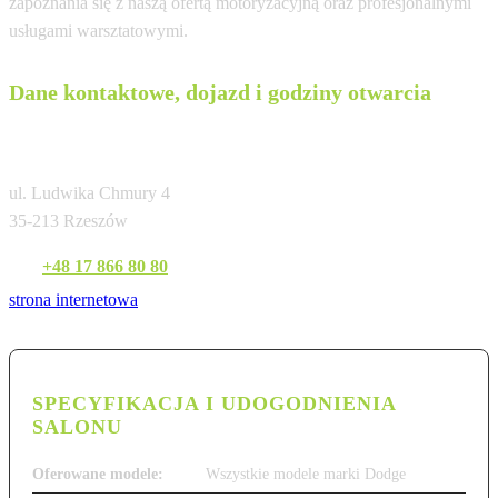
zapoznania się z naszą ofertą motoryzacyjną oraz profesjonalnymi
usługami warsztatowymi.
Dane kontaktowe, dojazd i godziny otwarcia
GOC Dodge Rzeszów
ul. Ludwika Chmury 4
35-213 Rzeszów
Tel:
+48 17 866 80 80
strona internetowa
SPECYFIKACJA I UDOGODNIENIA
SALONU
Oferowane modele:
Wszystkie modele marki Dodge