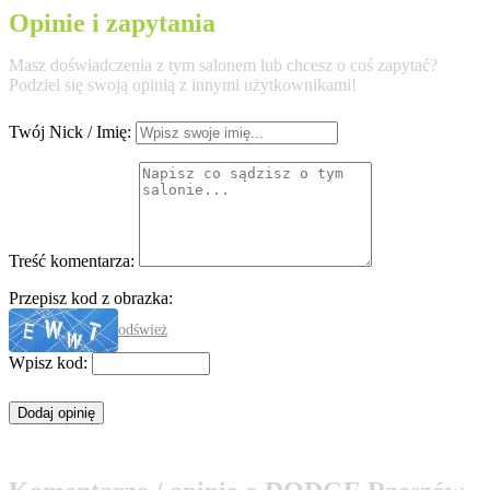
Opinie i zapytania
Masz doświadczenia z tym salonem lub chcesz o coś zapytać?
Podziel się swoją opinią z innymi użytkownikami!
Twój Nick / Imię:
Treść komentarza:
Przepisz kod z obrazka:
odśwież
Wpisz kod: