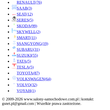
RENAULT
(76)
SAAB
(3)
SEAT
(12)
SERES
(5)
SKODA
(99)
SKYWELL
(2)
SMART
(11)
SSANGYONG
(19)
SUBARU
(31)
SUZUKI
(55)
TATA
(5)
TESLA
(5)
TOYOTA
(87)
VOLKSWAGEN
(64)
VOLVO
(32)
VOYAH
(1)
© 2009-2026 www.salony-samochodowe.com.pl | kontakt:
gsnet.pl@gmail.com | Wszelkie prawa zastrzeżone.