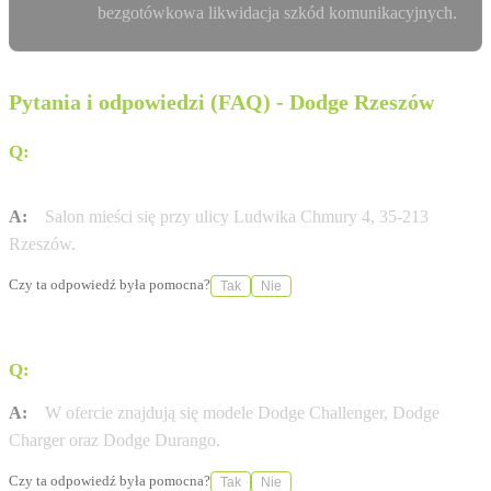
bezgotówkowa likwidacja szkód komunikacyjnych.
Pytania i odpowiedzi (FAQ) - Dodge Rzeszów
Q:
Gdzie dokładnie znajduje się salon GOC Dodge
Rzeszów?
A:
Salon mieści się przy ulicy Ludwika Chmury 4, 35-213
Rzeszów.
Czy ta odpowiedź była pomocna?
Tak
Nie
Q:
Jakie modele marki Dodge są dostępne w ofercie?
A:
W ofercie znajdują się modele Dodge Challenger, Dodge
Charger oraz Dodge Durango.
Czy ta odpowiedź była pomocna?
Tak
Nie