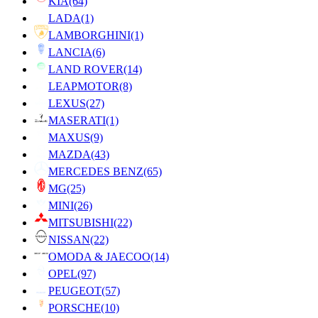
KIA
(64)
LADA
(1)
LAMBORGHINI
(1)
LANCIA
(6)
LAND ROVER
(14)
LEAPMOTOR
(8)
LEXUS
(27)
MASERATI
(1)
MAXUS
(9)
MAZDA
(43)
MERCEDES BENZ
(65)
MG
(25)
MINI
(26)
MITSUBISHI
(22)
NISSAN
(22)
OMODA & JAECOO
(14)
OPEL
(97)
PEUGEOT
(57)
PORSCHE
(10)