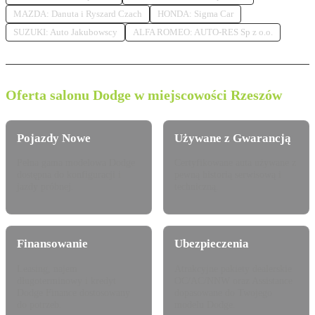
MAZDA: Danuta i Ryszard Czach
HONDA: Sigma Car
SUZUKI: Auto Jakubowscy
ALFA ROMEO: AUTO-RES Sp z o.o.
Oferta salonu Dodge w miejscowości Rzeszów
Pojazdy Nowe
Używane z Gwarancją
Pełna gama modelowa Dodge
Certyfikowane auta używane z
dostępna do konfiguracji i
pewną historią serwisową i
jazdy próbnej.
techniczną.
Finansowanie
Ubezpieczenia
Leasing, najem
Atrakcyjne pakiety dealerskie
długoterminowy i kredyt
OC/AC/NNW oraz Assistance
Dodge Finance dostosowany
dopasowane do Twojego
do potrzeb.
modelu Dodge.