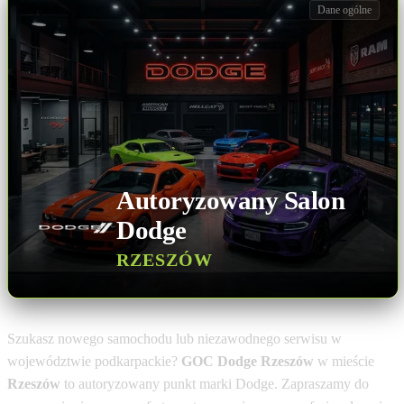
Dane ogólne
Autoryzowany Salon
Dodge
RZESZÓW
Szukasz nowego samochodu lub niezawodnego serwisu w
województwie podkarpackie?
GOC Dodge Rzeszów
w mieście
Rzeszów
to autoryzowany punkt marki Dodge. Zapraszamy do