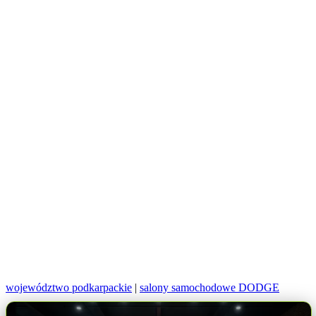
województwo podkarpackie
|
salony samochodowe DODGE