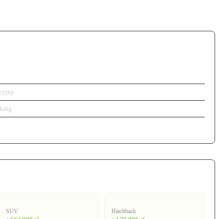
cyjny
king
Sandero Stepway
Spring
SUV
Hatchback