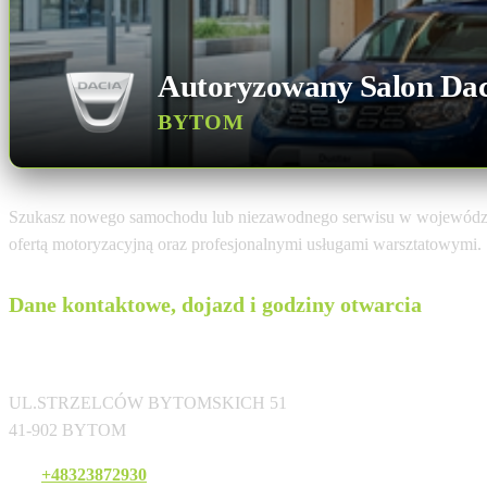
Autoryzowany Salon Dac
BYTOM
Szukasz nowego samochodu lub niezawodnego serwisu w województ
ofertą motoryzacyjną oraz profesjonalnymi usługami warsztatowymi.
Dane kontaktowe, dojazd i godziny otwarcia
DABROWSCY SP. Z O.O.
UL.STRZELCÓW BYTOMSKICH 51
41-902 BYTOM
Tel:
+48323872930