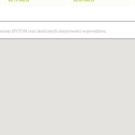
od 79 900 zł
od 49 900 zł
w z miasta BYTOM oraz okolicznych miejscowości województwa.