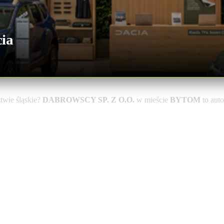
ia
wie śląskie?
DABROWSCY SP. Z O.O.
w mieście
BYTOM
to aut