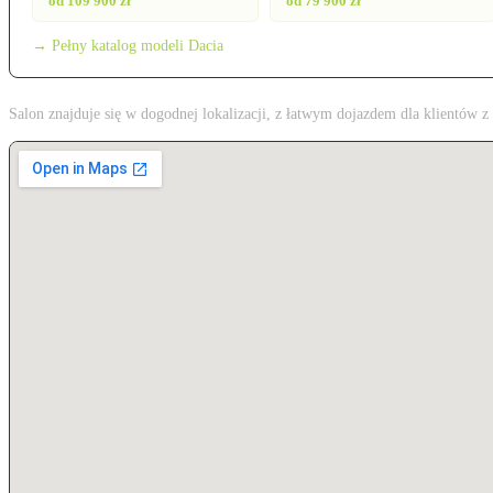
od 109 900 zł
od 79 900 zł
→ Pełny katalog modeli Dacia
Salon znajduje się w dogodnej lokalizacji, z łatwym dojazdem dla klientó