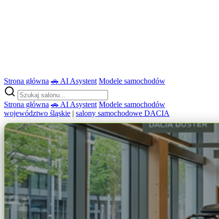
Strona główna
🚗 AI Asystent
Modele samochodów
Strona główna
🚗 AI Asystent
Modele samochodów
województwo śląskie
|
salony samochodowe DACIA