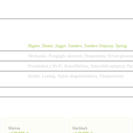
Bigster
,
Duster
,
Jogger
,
Sandero
,
Sandero Stepway
,
Spring
Mechanika, Przeglądy okresowe, Diagnostyka, Serwis gwaran
Poczekalnia z Wi-Fi, Kawa/Herbata, Samochód zastępczy, Par
Kredyt, Leasing, Najem długoterminowy, Ubezpieczenia
Jogger
Sandero
Minivan
Hatchback