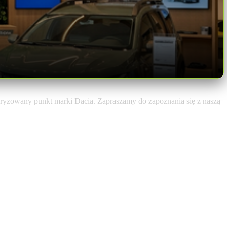
oryzowany punkt marki Dacia. Zapraszamy do zapoznania się z naszą